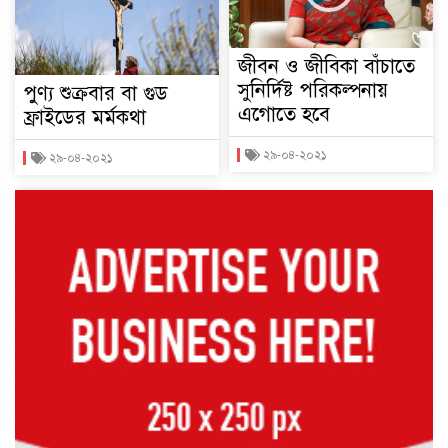
জীবন ও জীবিকা বাঁচাতে
সুনির্দিষ্ট পরিকল্পনায়
পুণ্য শুক্রবার বা গুড
এগোতে হবে
ফ্রাইডের মর্মকথা
২৯-০৪-২০২১
২৯-০৪-২০২১