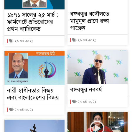
বঙ্গবন্ধুর বদৌলতে
১৯৭১ সালের ২৫ মার্চ :
মামুনুল প্রাণে রক্ষা
ফার্মগেটে প্রতিরোধের
পাচ্ছেন
প্রথম ব্যারিকেড
২৯-০৪-২০২১
২৯-০৪-২০২১
বঙ্গবন্ধুর নববর্ষ
নারী স্বাধীনতার বিজয়
এবং বাংলাদেশের বিজয়
২৯-০৪-২০২১
২৯-০৪-২০২১