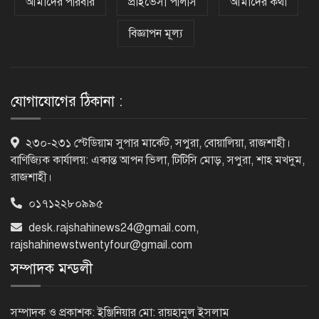
আমাদের পরিবার
প্রাইভেসী পলিসি
আমাদের কথা
বিজ্ঞাপন মূল্য
সৌদি আরব, পাকিস্তান ও তুরস্কের মধ্যে
যৌথ প্রতিরক্ষা চুক্তি স্বাক্ষর
যোগাযোগের ঠিকানা :
রাষ্ট্রপতি নির্বাচন: ডাকা হবে সংসদের বিশেষ
২৩০-২৩১ স্টেডিয়াম সুপার মার্কেট, সপুরা, বোয়ালিয়া, রাজশাহী।
অধিবেশন
বাণিজ্যিক কার্যালয়: একান্ত আপন ভিলা, টিটিসি মোড়, সপুরা, শাহ মখদুম,
রাজশাহী।
০১৭১২২৮০৯৯৫
বিএনপি নেতাকর্মীদের ‘খাই খাই’ বন্ধের
আহ্বান এমপি জামালের
desk.rajshahinews24@gmail.com
,
rajshahinewstwentyfour@gmail.com
সম্পাদক মন্ডলী
২৩তম রাষ্ট্রপতি হিসেবে আলোচনায় যারা
সম্পাদক ও প্রকাশক: ইঞ্জিনিয়ার মো: রায়হানুল ইসলাম