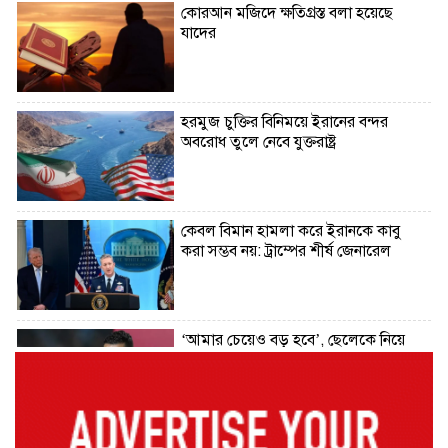
কোরআন মজিদে ক্ষতিগ্রস্ত বলা হয়েছে
যাদের
হরমুজ চুক্তির বিনিময়ে ইরানের বন্দর
অবরোধ তুলে নেবে যুক্তরাষ্ট্র
কেবল বিমান হামলা করে ইরানকে কাবু
করা সম্ভব নয়: ট্রাম্পের শীর্ষ জেনারেল
‘আমার চেয়েও বড় হবে’, ছেলেকে নিয়ে
রোনালদোর বড় আশা