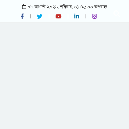
০৮ অগাস্ট ২০২৬, শনিবার, ০১:৪৫:০০ অপরাহ্ন