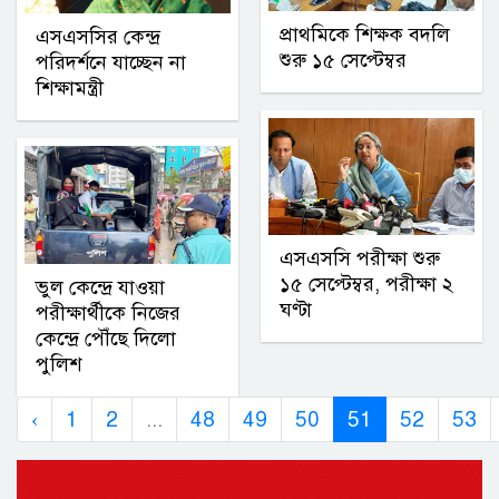
প্রাথমিকে শিক্ষক বদলি
এসএসসির কেন্দ্র
শুরু ১৫ সেপ্টেম্বর
পরিদর্শনে যাচ্ছেন না
শিক্ষামন্ত্রী
এসএসসি পরীক্ষা শুরু
১৫ সেপ্টেম্বর, পরীক্ষা ২
ভুল কেন্দ্রে যাওয়া
ঘণ্টা
পরীক্ষার্থীকে নিজের
কেন্দ্রে পৌঁছে দিলো
পুলিশ
‹
1
2
...
48
49
50
51
52
53