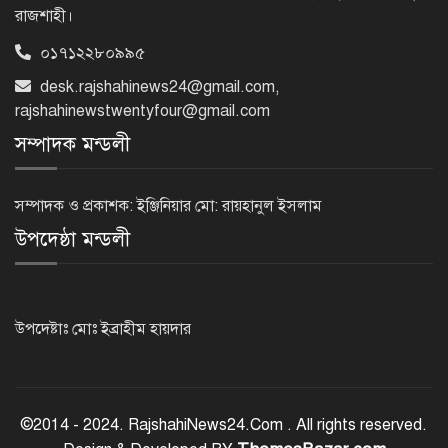
রাজশাহী।
০১৭১২২৮০৯৯৫
‘জেন-জি’ই ‘দেশের চালিকা শক্তি’, আগের
desk.rajshahinews24@gmail.com
,
মন্তব্য থেকে ইউ-টার্ন কঙ্গনা রনৌতের
rajshahinewstwentyfour@gmail.com
সম্পাদক মন্ডলী
প্রাক্তনের স্মৃতিতে গভীর রাতে ঘুম উধাও?
জেনে নিন মুক্তির উপায়
সম্পাদক ও প্রকাশক: ইঞ্জিনিয়ার মো: রায়হানুল ইসলাম
উপদেষ্ঠা মন্ডলী
দেশের আট জেলায় বজ্রবৃষ্টির আশঙ্কা, ছয়
অঞ্চলে হতে পারে ভারী বর্ষণ
উপদেষ্টাঃ মোঃ ইব্রাহীম হায়দার
অর্ধশতাধিক বাংলাদেশিসহ গ্রিসের উপকূলে
২০২ অভিবাসী উদ্ধার
©2014 - 2024. RajshahiNews24.Com . All rights reserved.