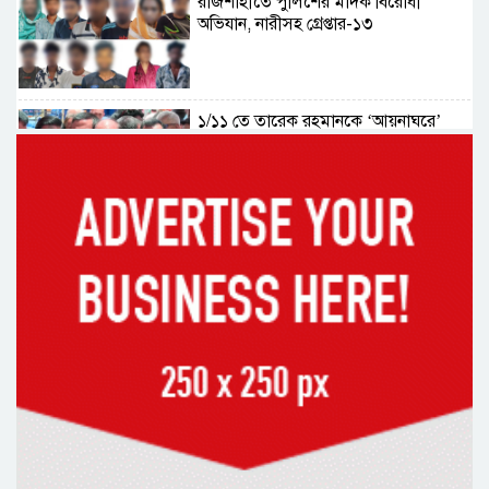
রাজশাহীতে পুলিশের মাদক বিরোধী
অভিযান, নারীসহ গ্রেপ্তার-১৩
১/১১ তে তারেক রহমানকে ‘আয়নাঘরে’
বন্দি রাখা হয়েছিল: চিফ প্রসিকিউটর
ড্যাবের প্রতিষ্ঠাবার্ষিকীতে চিকিৎসক
সমাবেশের উদ্বোধন করলেন প্রধানমন্ত্রী
১৭ বছর চাকরির পর স্থায়ীকরণের দুশ্চিন্তায়
ব্রেন স্ট্রোক, নির্বাচন অফিসকর্মীর মৃত্যু
কোরআন মজিদে ক্ষতিগ্রস্ত বলা হয়েছে