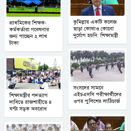
কুমিল্লায় একটি কলেজ
প্রাথমিকের শিক্ষক-
ছাড়া কোথাও কোনো
কর্মকর্তারা গবেষণার
দুর্যোগ হয়নি: শিক্ষামন্ত্রী
জন্য পাচ্ছেন ২ লাখ
টাকা
সংসদের সামনে
এইচএসসি পরীক্ষার্থীদের
শিক্ষামন্ত্রীর পদত্যাগ
ওপর পুলিশের লাঠিচার্জ
দাবিতে রাজশাহীতে ৪
ঘণ্টা সড়ক অবরোধ