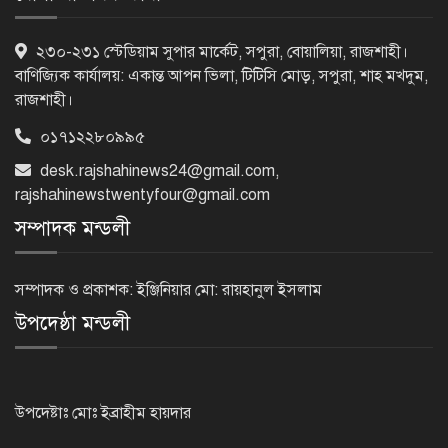
ট্রেজারি বিল-বন্ডে ব্যক্তি বিনিয়োগ কমেছে
২৩০-২৩১ স্টেডিয়াম সুপার মার্কেট, সপুরা, বোয়ালিয়া, রাজশাহী।
বাণিজ্যিক কার্যালয়: একান্ত আপন ভিলা, টিটিসি মোড়, সপুরা, শাহ মখদুম,
রাজশাহী।
০১৭১২২৮০৯৯৫
ফ্যাসিবাদবিরোধী শক্তির ঐক্যবদ্ধ প্রচেষ্টা
desk.rajshahinews24@gmail.com
,
ছাড়া জুলাই গণঅভ্যুত্থানের প্রত্যাশা পূরণ
হবে না
rajshahinewstwentyfour@gmail.com
সম্পাদক মন্ডলী
রাজশাহীতে কমিউনিটি পুলিশিং সভা,
মাদক-সন্ত্রাস প্রতিরোধে জনগণকে পাশে
সম্পাদক ও প্রকাশক: ইঞ্জিনিয়ার মো: রায়হানুল ইসলাম
থাকার আহ্বান
উপদেষ্ঠা মন্ডলী
‘হাসিনা কার্ড’ খেললে সম্পর্ক বন্ধুত্বপূর্ণ
কীভাবে হবে: ভারতের উদ্দেশে সালাহউদ্দিন
উপদেষ্টাঃ মোঃ ইব্রাহীম হায়দার