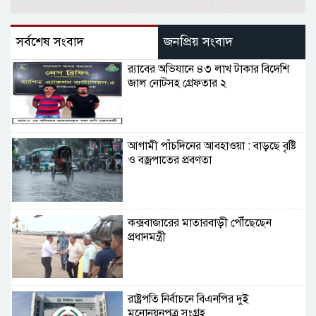
সর্বশেষ সংবাদ
জনপ্রিয় সংবাদ
র‌্যাবের অভিযানে ৪৩ লাখ টাকার বিদেশি
জাল নোটসহ গ্রেফতার ২
আগামী পাঁচদিনের আবহাওয়া : বাড়ছে বৃষ্টি
ও বজ্রপাতের প্রবণতা
কক্সবাজারের মাতারবাড়ী পৌঁছেছেন
প্রধানমন্ত্রী
রাষ্ট্রপতি নির্বাচনে বিএনপির দুই
মনোনয়নপত্র সংগ্রহ