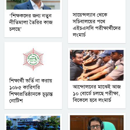
সায়েন্সল্যাব থেকে
‘শিক্ষকদের জন্য নতুন
সচিবালয়ের পথে
নীতিমালা তৈরির কাজ
এইচএসসি পরীক্ষার্থীদের
চলছে’
লংমার্চ
শিক্ষার্থী ভর্তি না করায়
আন্দোলনের মাঝেই আজ
১০৮৫ কারিগরি
১০ বোর্ডে চলছে পরীক্ষা,
শিক্ষাপ্রতিষ্ঠানকে চূড়ান্ত
বিকেলে হবে লংমার্চ
নোটিশ