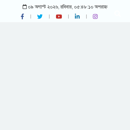
০৯ অগাস্ট ২০২৬, রবিবার, ০৫:৪৮:১০ অপরাহ্ন