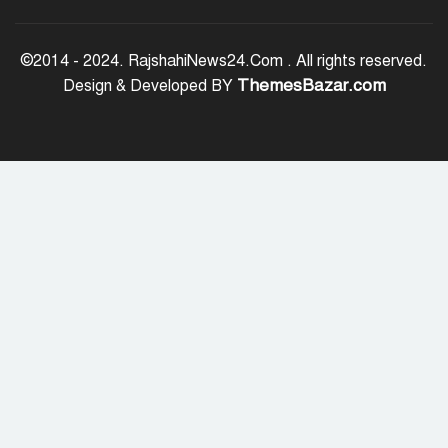
সোমবার এসএসসি ও সমমানের ফল,
মোবাইলে জানবেন যেভাবে
©2014 - 2024. RajshahiNews24.Com . All rights reserved.
ThemesBazar.com
Design & Developed BY
রাজশাহীতে পুলিশের মাদক বিরোধী
অভিযান, নারীসহ গ্রেপ্তার-১৩
১/১১ তে তারেক রহমানকে ‘আয়নাঘরে’
বন্দি রাখা হয়েছিল: চিফ প্রসিকিউটর
ড্যাবের প্রতিষ্ঠাবার্ষিকীতে চিকিৎসক
সমাবেশের উদ্বোধন করলেন প্রধানমন্ত্রী