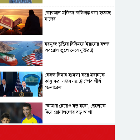
কোরআন মজিদে ক্ষতিগ্রস্ত বলা হয়েছে
যাদের
হরমুজ চুক্তির বিনিময়ে ইরানের বন্দর
অবরোধ তুলে নেবে যুক্তরাষ্ট্র
কেবল বিমান হামলা করে ইরানকে
কাবু করা সম্ভব নয়: ট্রাম্পের শীর্ষ
জেনারেল
‘আমার চেয়েও বড় হবে’, ছেলেকে
নিয়ে রোনালদোর বড় আশা
৫৪ রানে অলআউট হয়ে ইনিংস