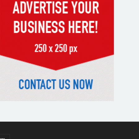
ব্যবধানে হারল বাংলাদেশ
‘জেন-জি’ই ‘দেশের চালিকা শক্তি’,
আগের মন্তব্য থেকে ইউ-টার্ন কঙ্গনা
রনৌতের
প্রাক্তনের স্মৃতিতে গভীর রাতে ঘুম
উধাও? জেনে নিন মুক্তির উপায়
দেশের আট জেলায় বজ্রবৃষ্টির আশঙ্কা,
ছয় অঞ্চলে হতে পারে ভারী বর্ষণ
অর্ধশতাধিক বাংলাদেশিসহ গ্রিসের
উপকূলে ২০২ অভিবাসী উদ্ধার