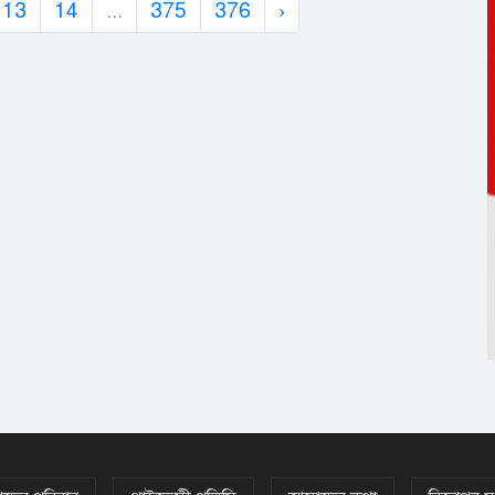
13
14
...
375
376
›