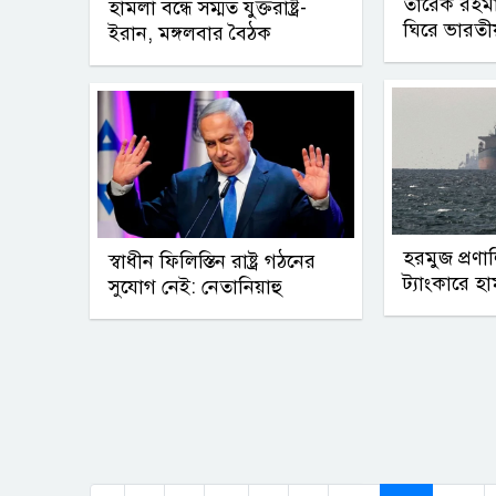
তারেক রহম
হামলা বন্ধে সম্মত যুক্তরাষ্ট্র-
ঘিরে ভারতীয়
ইরান, মঙ্গলবার বৈঠক
হরমুজ প্রণ
স্বাধীন ফিলিস্তিন রাষ্ট্র গঠনের
ট্যাংকারে হ
সুযোগ নেই: নেতানিয়াহু