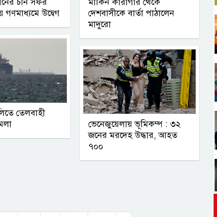
ানের চীন সফর
মার্কিন কারাগার থেকে
 গণমাধ্যমে উদ্বেগ
দেশবাসীকে বার্তা পাঠালেন
মাদুরো
ালিতে তেলবাহী
ামলা
ভেনেজুয়েলায় ভূমিকম্প : ৩২
জনের মরদেহ উদ্ধার, আহত
৭০০