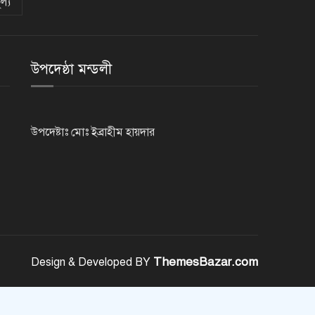
ল্য
সৌদি আরব, পাকিস্তান ও তুরস্কের
মধ্যে যৌথ প্রতিরক্ষা চুক্তি স্বাক্ষর
উপদেষ্ঠা মন্ডলী
রাষ্ট্রপতি নির্বাচন: ডাকা হবে সংসদের
বিশেষ অধিবেশন
উপদেষ্টাঃ মোঃ ইব্রাহীম হায়দার
বিএনপি নেতাকর্মীদের ‘খাই খাই’
বন্ধের আহ্বান এমপি জামালের
২৩তম রাষ্ট্রপতি হিসেবে আলোচনায়
যারা
ThemesBazar.com
Design & Developed BY
বিদায়বেলায় রাজশাহী জেলা পুলিশের
ভালোবাসা পেলেন দুই শিক্ষানবিশ