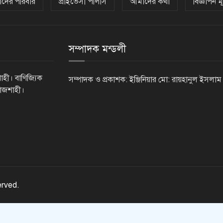
দের পরিবার
প্রাইভেসী পলিসি
আমাদের কথা
বিজ্ঞাপন মূ
সম্পাদক মন্ডলী
াহী। বাণিজ্যিক
সম্পাদক ও প্রকাশক: ইঞ্জিনিয়ার মো: রায়হানুল ইসলাম
রাজশাহী।
erved.