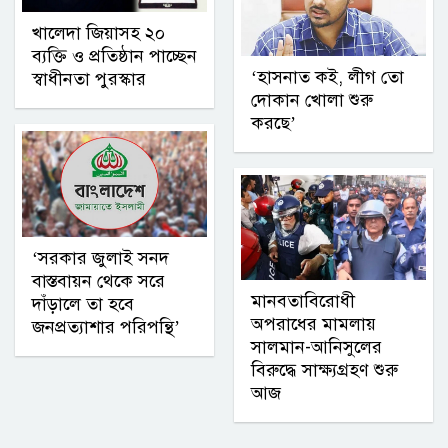
খালেদা জিয়াসহ ২০
ব্যক্তি ও প্রতিষ্ঠান পাচ্ছেন
‘হাসনাত কই, লীগ তো
স্বাধীনতা পুরস্কার
দোকান খোলা শুরু
করছে’
‘সরকার জুলাই সনদ
বাস্তবায়ন থেকে সরে
মানবতাবিরোধী
দাঁড়ালে তা হবে
অপরাধের মামলায়
জনপ্রত্যাশার পরিপন্থি’
সালমান-আনিসুলের
বিরুদ্ধে সাক্ষ্যগ্রহণ শুরু
আজ