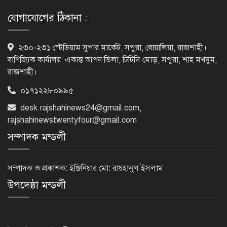
স্বামী
যোগাযোগের ঠিকানা :
ট্রেজারি বিল-বন্ডে ব্যক্তি বিনিয়োগ কমেছে
২৩০-২৩১ স্টেডিয়াম সুপার মার্কেট, সপুরা, বোয়ালিয়া, রাজশাহী।
বাণিজ্যিক কার্যালয়: একান্ত আপন ভিলা, টিটিসি মোড়, সপুরা, শাহ মখদুম,
রাজশাহী।
০১৭১২২৮০৯৯৫
ফ্যাসিবাদবিরোধী শক্তির ঐক্যবদ্ধ প্রচেষ্টা
desk.rajshahinews24@gmail.com
,
ছাড়া জুলাই গণঅভ্যুত্থানের প্রত্যাশা পূরণ
হবে না
rajshahinewstwentyfour@gmail.com
সম্পাদক মন্ডলী
রাজশাহীতে কমিউনিটি পুলিশিং সভা,
মাদক-সন্ত্রাস প্রতিরোধে জনগণকে পাশে
সম্পাদক ও প্রকাশক: ইঞ্জিনিয়ার মো: রায়হানুল ইসলাম
থাকার আহ্বান
উপদেষ্ঠা মন্ডলী
‘হাসিনা কার্ড’ খেললে সম্পর্ক বন্ধুত্বপূর্ণ
কীভাবে হবে: ভারতের উদ্দেশে সালাহউদ্দিন