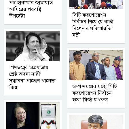
পদ হারালেন জামায়াত
আমিরের পররাষ্ট্র
সিটি করপোরেশন
উপদেষ্টা
নির্বাচন নিয়ে যে বার্তা
দিলেন এলজিআরডি
মন্ত্রী
‘গণতন্ত্রের অগ্রযাত্রায়
শ্রেষ্ঠ অদম্য নারী’
সম্মাননা পাচ্ছেন খালেদা
অল্প সময়ের মধ্যে সিটি
জিয়া
করপোরেশন নির্বাচন
হবে: মির্জা ফখরুল