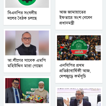
আজ জামায়াতের
বিএনপির সংসদীয়
ইফতারে অংশ নেবেন
দলের বৈঠক চলছে
প্রধানমন্ত্রী
আ.লীগের সাবেক এমপি
এনসিপির প্রথম
মহিউদ্দিন মারা গেছেন
প্রতিষ্ঠাবার্ষিকী আজ,
দেশজুড়ে কর্মসূচি