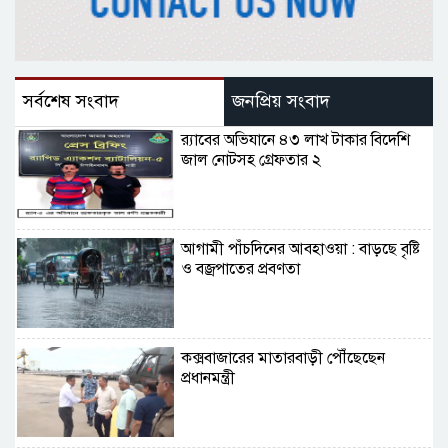
সর্বশেষ সংবাদ
জনপ্রিয় সংবাদ
র‌্যাবের অভিযানে ৪৩ লাখ টাকার বিদেশি
জাল নোটসহ গ্রেফতার ২
আগামী পাঁচদিনের আবহাওয়া : বাড়ছে বৃষ্টি
ও বজ্রপাতের প্রবণতা
কক্সবাজারের মাতারবাড়ী পৌঁছেছেন
প্রধানমন্ত্রী