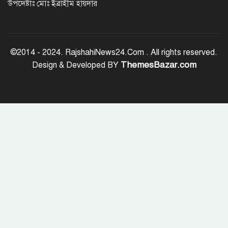
উপদেষ্টাঃ মোঃ ইব্রাহীম হায়দার
সোমবার এসএসসি ও সমমানের ফল,
মোবাইলে জানবেন যেভাবে
©2014 - 2024. RajshahiNews24.Com . All rights reserved.
ThemesBazar.com
Design & Developed BY
রাজশাহীতে পুলিশের মাদক বিরোধী
অভিযান, নারীসহ গ্রেপ্তার-১৩
১/১১ তে তারেক রহমানকে ‘আয়নাঘরে’
বন্দি রাখা হয়েছিল: চিফ প্রসিকিউটর
ড্যাবের প্রতিষ্ঠাবার্ষিকীতে চিকিৎসক
সমাবেশের উদ্বোধন করলেন প্রধানমন্ত্রী