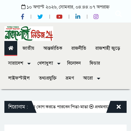
১০ অগাস্ট ২০২৬, সোমবার, ০৪:৪৪:০৭ অপরাহ্ন
জাতীয়
আন্তর্জাতিক
রাজনীতি
রাজশাহী জুড়ে
সারাদেশ
খেলাধুলা
বিনোদন
ফিচার
লাইফস্টাইল
তথ্যপ্রযুক্তি
ভ্রমণ
আরো
শিরোনাম :
ান করলেও আজীবন ভোগ করতে পারবেন পিতা-মাতা
প্রথমবারের মতো এমপিওভুক্ত শি