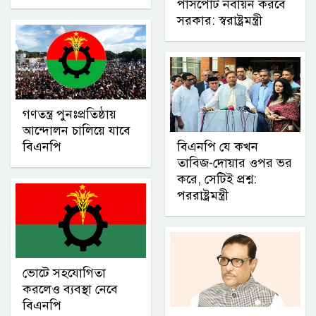
পাসপোর্ট নবায়ন করবে
সরকার: স্বরাষ্ট্রমন্ত্রী
গণতন্ত্র পুনঃপ্রতিষ্ঠায়
আন্দোলন চালিয়ে যাবে
বিএনপি
বিএনপি যে কখন
তাবিজ-দোয়ার ওপর ভর
করে, সেটিই প্রশ্ন:
পররাষ্ট্রমন্ত্রী
ভোটে সহযোগিতা
করলেও ব্যবস্থা নেবে
বিএনপি