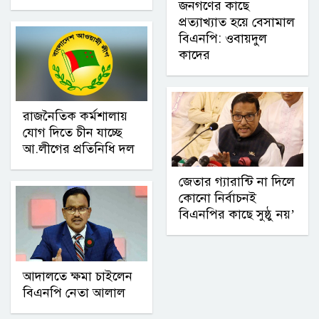
জনগণের কাছে
প্রত্যাখ্যাত হয়ে বেসামাল
বিএনপি: ওবায়দুল
কাদের
রাজনৈতিক কর্মশালায়
যোগ দিতে চীন যাচ্ছে
আ.লীগের প্রতিনিধি দল
জেতার গ্যারান্টি না দিলে
কোনো নির্বাচনই
বিএনপির কাছে সুষ্ঠু নয়’
আদালতে ক্ষমা চাইলেন
বিএনপি নেতা আলাল