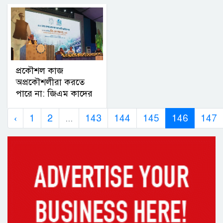
প্রকৌশল কাজ
অপ্রকৌশলীরা করতে
পারে না: জিএম কাদের
‹
1
2
...
143
144
145
146
147