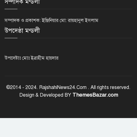
সম্পাদক মন্ডলী
টানা ১১ বছর এসএসসিতে পাশের হারে
এগিয়ে মেয়েরা
সম্পাদক ও প্রকাশক: ইঞ্জিনিয়ার মো: রায়হানুল ইসলাম
উপদেষ্ঠা মন্ডলী
এসিল্যান্ড হচ্ছেন ৪০ কর্মকর্তা
উপদেষ্টাঃ মোঃ ইব্রাহীম হায়দার
প্রধানমন্ত্রীর সঙ্গে আজ ভারতীয়
হাইকমিশনারের প্রথম সাক্ষাৎ
©2014 - 2024. RajshahiNews24.Com . All rights reserved.
ThemesBazar.com
Design & Developed BY
সৌদি আরবে ১৬ বাংলাদেশির মৃত্যুতে
পররাষ্ট্র মন্ত্রণালয়ের শোক