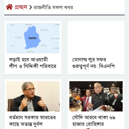
প্রচ্ছদ
রাজনীতি সকল খবর
লড়াই হবে আওয়ামী
ডোনাল্ড লুর সফর
লীগ ও সিদ্দিকী পরিবারে
গুরুত্বপূর্ণ নয়: বিএনপি
বর্তমান সরকার ভারতের
সৌদি আরবে থাকা ৬৯
কাছে অত্যন্ত দুর্বল
হাজার রোহিঙ্গার