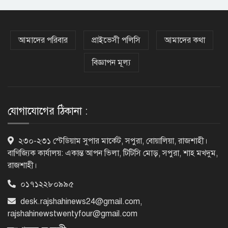
এসএসসির ফল প্রকাশ, কোন বোর্ডে পাসের
হার কত
আমাদের পরিবার
প্রাইভেসী পলিসি
আমাদের কথা
বিজ্ঞাপন মূল্য
এবার এসএসসি পরীক্ষায় ফেল প্রায় ৭ লাখ
শিক্ষার্থী
যোগাযোগের ঠিকানা :
রাজশাহী শিক্ষা বোর্ডে সাত বছরের মধ্যে
২৩০-২৩১ স্টেডিয়াম সুপার মার্কেট, সপুরা, বোয়ালিয়া, রাজশাহী।
ফলাফলে বড় ধস
বাণিজ্যিক কার্যালয়: একান্ত আপন ভিলা, টিটিসি মোড়, সপুরা, শাহ মখদুম,
রাজশাহী।
০১৭১২২৮০৯৯৫
কারিগরি বোর্ডের পাশের হারে নজিরবিহীন
desk.rajshahinews24@gmail.com
,
ধস, কমেছে জিপিএ-৫ ও
rajshahinewstwentyfour@gmail.com