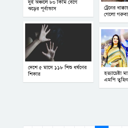
দুই অঞ্চলে ৮০ কিমি বেগে
ট্রেনের ধাক্
ঝড়ের পূর্বাভাস
গেলো গরুব
দেশে ৫ মাসে ১১৮ শিশু ধর্ষণের
হত্যাচেষ্টা
শিকার
এমপি তুহিন গ