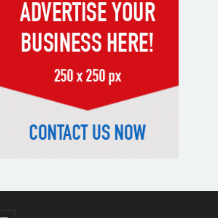
স্মৃতিতে এখনও ৫ আগস্ট
ভিসাসেবা নিয়ে ভারতীয় হাইকমিশনের
সতর্কতা জারি
দুর্নীতিমুক্ত প্রশাসন গড়াই সরকারের
মূল লক্ষ্য : ভূমিমন্ত্রী
নেসকো কেন, কোনো কিছুই রাজশাহী
থেকে যাবে না: ভূমিমন্ত্রী
নগরীকে মাদকমুক্ত ও বিভিন্ন
অপরাধমুক্ত করতে পুলিশের বিশেষ
অভিযানে গ্রেপ্তার-২২