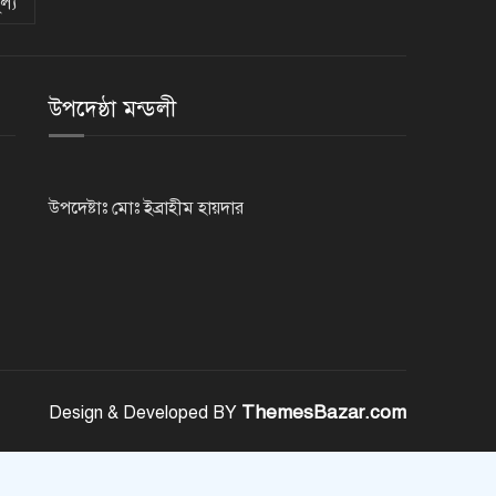
ল্য
রাজশাহীতে পুলিশের বিশেষ অভিযানে
৭ মাদক ব্যবসায়ী গ্রেপ্তার
উপদেষ্ঠা মন্ডলী
৫ আগস্ট গণতান্ত্রিক রাজনৈতিক
অধিকার পুনঃপ্রতিষ্ঠার দিন: প্রধানমন্ত্রী
উপদেষ্টাঃ মোঃ ইব্রাহীম হায়দার
নেইমারের দুর্দান্ত অ্যাসিস্টে কোয়ার্টার
ফাইনালে সান্তোস
জুলাই গণঅভ্যুত্থান দিবস আজ
ThemesBazar.com
Design & Developed BY
জুলাই স্মৃতি জাদুঘর উদ্বোধন করলেন
প্রধানমন্ত্রী