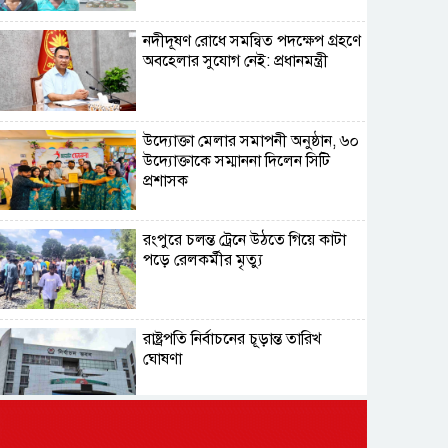
নদীদূষণ রোধে সমন্বিত পদক্ষেপ গ্রহণে
অবহেলার সুযোগ নেই: প্রধানমন্ত্রী
উদ্যোক্তা মেলার সমাপনী অনুষ্ঠান, ৬০
উদ্যোক্তাকে সম্মাননা দিলেন সিটি
প্রশাসক
রংপুরে চলন্ত ট্রেনে উঠতে গিয়ে কাটা
পড়ে রেলকর্মীর মৃত্যু
রাষ্ট্রপতি নির্বাচনের চূড়ান্ত তারিখ
ঘোষণা
সাভারের রাজপথে রক্তের দাগ,