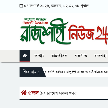
০৭ অগাস্ট ২০২৬, শুক্রবার, ০২:৩২:০৮ পূর্বাহ্ন
জাতীয়
আন্তর্জাতিক
রাজনীতি
রাজশাহী
শিরোনাম :
তো এমপিওভুক্ত শিক্ষকদের বদলি কার্যক্রম চালু
ভারপ্রাপ্ত রাষ্ট্রপতিকে শুভেচ্ছ
প্রচ্ছদ
সারাদেশ সকল খবর