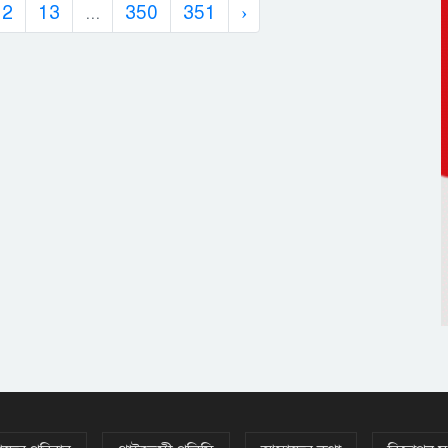
12
13
...
350
351
›