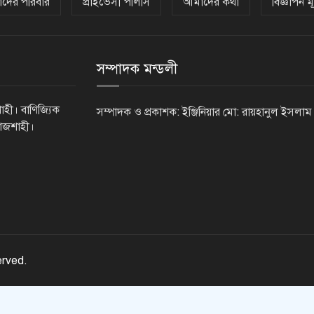
দের পরিবার
প্রাইভেসী পলিসি
আমাদের কথা
বিজ্ঞাপন মূ
সম্পাদক মন্ডলী
াহী। বাণিজ্যিক
সম্পাদক ও প্রকাশক: ইঞ্জিনিয়ার মো: রায়হানুল ইসলাম
রাজশাহী।
erved.