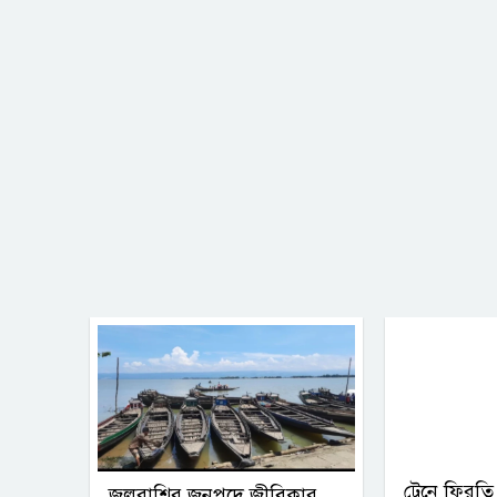
ট্রেনে ফিরতি
জলরাশির জনপদে জীবিকার