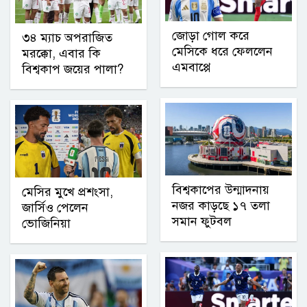
জোড়া গোল করে
৩৪ ম্যাচ অপরাজিত
মেসিকে ধরে ফেললেন
মরক্কো, এবার কি
এমবাপ্পে
বিশ্বকাপ জয়ের পালা?
বিশ্বকাপের উন্মাদনায়
মেসির মুখে প্রশংসা,
নজর কাড়ছে ১৭ তলা
জার্সিও পেলেন
সমান ফুটবল
ভোজিনিয়া