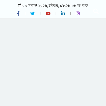
০৯ অগাস্ট ২০২৬, রবিবার, ০৮:২৮:০৮ অপরাহ্ন