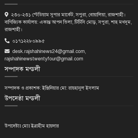
পাঁচতলার কার্নিশে আটকা মাদ্রাসাছাত্রীকে
২৩০-২৩১ স্টেডিয়াম সুপার মার্কেট, সপুরা, বোয়ালিয়া, রাজশাহী।
উদ্ধার করল ফায়ার সার্ভিস
বাণিজ্যিক কার্যালয়: একান্ত আপন ভিলা, টিটিসি মোড়, সপুরা, শাহ মখদুম,
রাজশাহী।
০১৭১২২৮০৯৯৫
মন্দিরের নিজস্ব জমি ক্রয়, রাসিক প্রশাসক
desk.rajshahinews24@gmail.com
,
রিটনের উপস্থিতিতে মহোৎসব
rajshahinewstwentyfour@gmail.com
সম্পাদক মন্ডলী
হরমুজ প্রণালি খুলতে যুক্তরাষ্ট্রকে ইরানের ৬
শর্ত
সম্পাদক ও প্রকাশক: ইঞ্জিনিয়ার মো: রায়হানুল ইসলাম
উপদেষ্ঠা মন্ডলী
গুরুতর অসুস্থ ‘বালিকা বধূ’, দোয়া চাইলেন
স্বামী
উপদেষ্টাঃ মোঃ ইব্রাহীম হায়দার