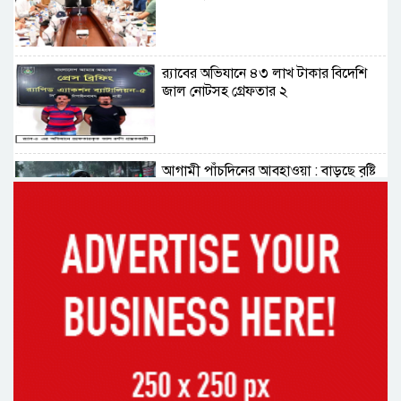
র‌্যাবের অভিযানে ৪৩ লাখ টাকার বিদেশি
জাল নোটসহ গ্রেফতার ২
আগামী পাঁচদিনের আবহাওয়া : বাড়ছে বৃষ্টি
ও বজ্রপাতের প্রবণতা
কক্সবাজারের মাতারবাড়ী পৌঁছেছেন
প্রধানমন্ত্রী
রাষ্ট্রপতি নির্বাচনে বিএনপির দুই
মনোনয়নপত্র সংগ্রহ