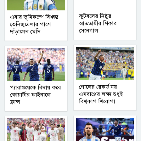
ফুটবলের নিষ্ঠুর
এবার ভূমিকম্পে বিধ্বস্ত
আততায়ীর শিকার
ভেনিজুয়েলার পাশে
সেনেগাল
দাঁড়ালেন মেসি
গোলের রেকর্ড নয়,
প্যারাগুয়েকে বিদায় করে
এমবাপ্পের লক্ষ্য শুধুই
কোয়ার্টার ফাইনালে
বিশ্বকাপ শিরোপা
ফ্রান্স