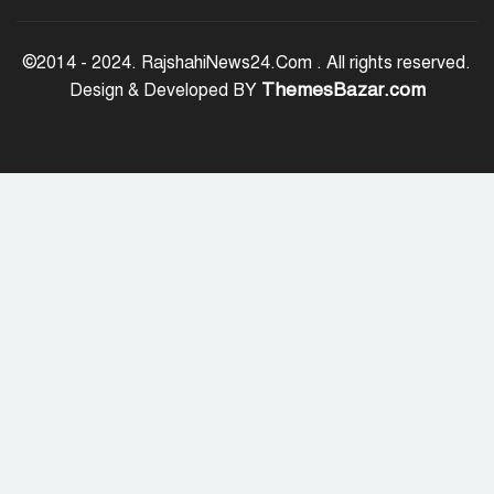
ট্রেজারি বিল-বন্ডে ব্যক্তি বিনিয়োগ কমেছে
©2014 - 2024. RajshahiNews24.Com . All rights reserved.
ThemesBazar.com
Design & Developed BY
ফ্যাসিবাদবিরোধী শক্তির ঐক্যবদ্ধ প্রচেষ্টা
ছাড়া জুলাই গণঅভ্যুত্থানের প্রত্যাশা পূরণ
হবে না
রাজশাহীতে কমিউনিটি পুলিশিং সভা,
মাদক-সন্ত্রাস প্রতিরোধে জনগণকে পাশে
থাকার আহ্বান
‘হাসিনা কার্ড’ খেললে সম্পর্ক বন্ধুত্বপূর্ণ
কীভাবে হবে: ভারতের উদ্দেশে সালাহউদ্দিন