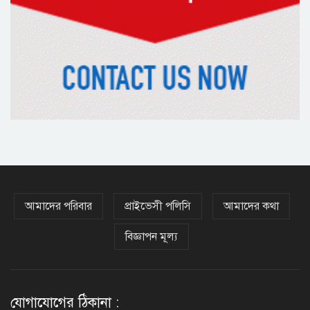
দিল্লিতে শেখ হাসিনা বিতর্ক: বাংলাদেশ-
ভারত সম্পর্কে টানাপোড়েন কি বাড়ছে?
অষ্টম শ্রেণি পাসেই পুলিশ একাডেমিতে
চাকরির সুযোগ
কক্সবাজারের পথে প্রধানমন্ত্রী
আমাদের পরিবার
প্রাইভেসী পলিসি
আমাদের কথা
বিজ্ঞাপন মূল্য
র‌্যাবের বিশেষ অভিযানে দুর্গাপুরে
চাঞ্চল্যকর ধর্ষণচেষ্টা মামলার পলাতক
আসামি গ্রেফতার
যোগাযোগের ঠিকানা :