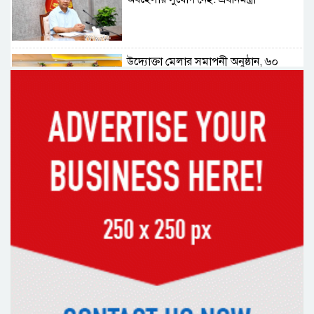
উদ্যোক্তা মেলার সমাপনী অনুষ্ঠান, ৬০
উদ্যোক্তাকে সম্মাননা দিলেন সিটি প্রশাসক
রংপুরে চলন্ত ট্রেনে উঠতে গিয়ে কাটা পড়ে
রেলকর্মীর মৃত্যু
রাষ্ট্রপতি নির্বাচনের চূড়ান্ত তারিখ ঘোষণা
সাভারের রাজপথে রক্তের দাগ, স্মৃতিতে
এখনও ৫ আগস্ট