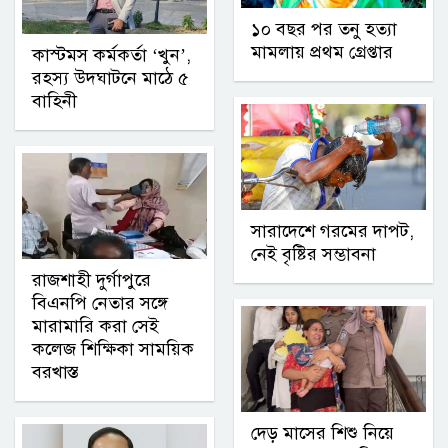
১০ বছর পর তনু হত্যা
মামলায় প্রথম গ্রেপ্তার
কাস্টমস কর্মকর্তা ‘খুন’,
রহস্য উদঘাটনে মাঠে ৫
বাহিনী
সারাদেশে গরমের দাপট,
নেই বৃষ্টির সম্ভাবনা
রাজশাহী দুর্গাপুরে
বিএনপি নেতার সঙ্গে
মারামারি করা সেই
কলেজ শিক্ষিকা সাময়িক
বরখাস্ত
দেড় মাসের শিশু নিয়ে