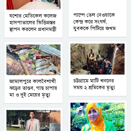
পাম্পে তেল নেওয়াকে
যশোর মেডিকেল কলেজ
কেন্দ্র করে সংঘর্ষ,
হাসপাতালের ভিত্তিপ্রস্তর
যুবককে পিটিয়ে জখম
স্থাপন করলেন প্রধানমন্ত্রী
চট্টগ্রামে মাটি খননের
জামালপুরে কালবৈশাখী
সময় ২ শ্রমিকের মৃত্যু
ঝড়ের তাণ্ডব, গাছ চাপায়
মা ও দুই মেয়ের মৃত্যু