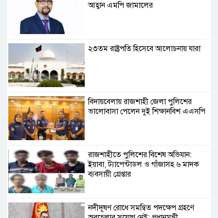
আহ্বান এমপি জামালের
২৩তম রাষ্ট্রপতি হিসেবে আলোচনায় যারা
বিদায়বেলায় রাজশাহী জেলা পুলিশের
ভালোবাসা পেলেন দুই শিক্ষানবিশ এএসপি
রাজশাহীতে পুলিশের বিশেষ অভিযান:
ইয়াবা, ট্যাপেন্টাডল ও গাঁজাসহ ৬ মাদক
ব্যবসায়ী গ্রেপ্তার
নদীদূষণ রোধে সমন্বিত পদক্ষেপ গ্রহণে
অবহেলার সুযোগ নেই: প্রধানমন্ত্রী