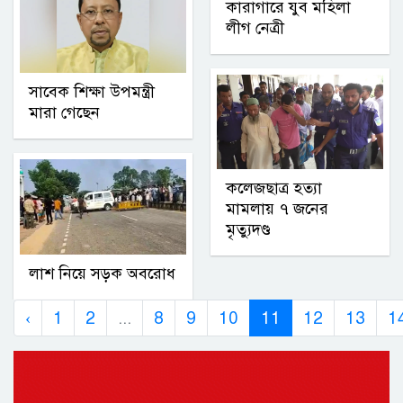
কারাগারে যুব মহিলা
লীগ নেত্রী
সাবেক শিক্ষা উপমন্ত্রী
মারা গেছেন
কলেজছাত্র হত্যা
মামলায় ৭ জনের
মৃত্যুদণ্ড
লাশ নিয়ে সড়ক অবরোধ
‹
1
2
...
8
9
10
11
12
13
1