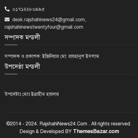
০১৭১২২৮০৯৯৫
রাজশাহীতে পুলিশের বিশেষ অভিযানে ৭
desk.rajshahinews24@gmail.com
,
মাদক ব্যবসায়ী গ্রেপ্তার
rajshahinewstwentyfour@gmail.com
সম্পাদক মন্ডলী
৫ আগস্ট গণতান্ত্রিক রাজনৈতিক অধিকার
পুনঃপ্রতিষ্ঠার দিন: প্রধানমন্ত্রী
সম্পাদক ও প্রকাশক: ইঞ্জিনিয়ার মো: রায়হানুল ইসলাম
উপদেষ্ঠা মন্ডলী
নেইমারের দুর্দান্ত অ্যাসিস্টে কোয়ার্টার
ফাইনালে সান্তোস
উপদেষ্টাঃ মোঃ ইব্রাহীম হায়দার
জুলাই গণঅভ্যুত্থান দিবস আজ
©2014 - 2024. RajshahiNews24.Com . All rights reserved.
ThemesBazar.com
Design & Developed BY