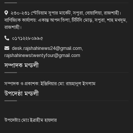
কারিগরি বোর্ডের পাশের হারে নজিরবিহীন
২৩০-২৩১ স্টেডিয়াম সুপার মার্কেট, সপুরা, বোয়ালিয়া, রাজশাহী।
ধস, কমেছে জিপিএ-৫ ও
বাণিজ্যিক কার্যালয়: একান্ত আপন ভিলা, টিটিসি মোড়, সপুরা, শাহ মখদুম,
রাজশাহী।
০১৭১২২৮০৯৯৫
টানা ১১ বছর এসএসসিতে পাশের হারে
desk.rajshahinews24@gmail.com
,
এগিয়ে মেয়েরা
rajshahinewstwentyfour@gmail.com
সম্পাদক মন্ডলী
এসিল্যান্ড হচ্ছেন ৪০ কর্মকর্তা
সম্পাদক ও প্রকাশক: ইঞ্জিনিয়ার মো: রায়হানুল ইসলাম
উপদেষ্ঠা মন্ডলী
প্রধানমন্ত্রীর সঙ্গে আজ ভারতীয়
হাইকমিশনারের প্রথম সাক্ষাৎ
উপদেষ্টাঃ মোঃ ইব্রাহীম হায়দার