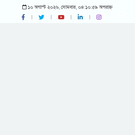
১০ অগাস্ট ২০২৬, সোমবার, ০৪:১০:৫৯ অপরাহ্ন