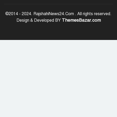
সৌদি আরবে ১৬ বাংলাদেশির মৃত্যুতে
পররাষ্ট্র মন্ত্রণালয়ের শোক
©2014 - 2024. RajshahiNews24.Com . All rights reserved.
ThemesBazar.com
Design & Developed BY
মৃত্যুদণ্ডের রায়ের বিরুদ্ধে আবুল কালাম
আযাদের আপিল
এসএসসির ফল প্রকাশ, পাশের হার ৬২.২৫
শতাংশ
সিল্কসিটির এসি কামরায় ওঠায় বৃদ্ধাকে
ধাক্কার অভিযোগ, সিসিএমের বিরুদ্ধে
মানববন্ধন