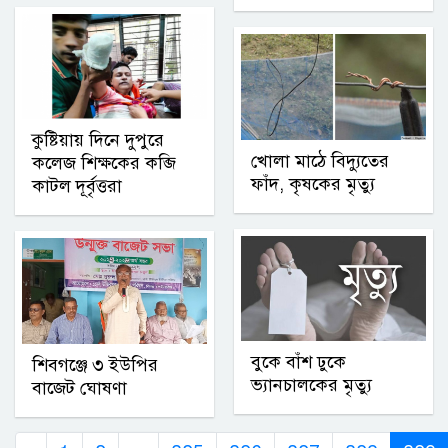
কুষ্টিয়ায় দিনে দুপুরে
খোলা মাঠে বিদ্যুতের
কলেজ শিক্ষকের কব্জি
ফাঁদ, কৃষকের মৃত্যু
কাটল দূর্বৃত্তরা
বুকে বাঁশ ঢুকে
শিবগঞ্জে ৩ ইউপির
ভ্যানচালকের মৃত্যু
বাজেট ঘোষণা