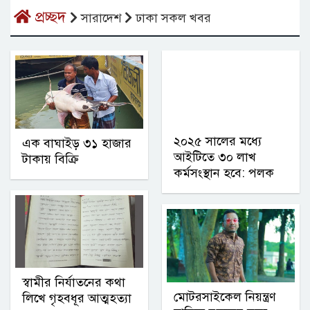
প্রচ্ছদ
সারাদেশ
ঢাকা সকল খবর
২০২৫ সালের মধ্যে
এক বাঘাইড় ৩১ হাজার
আইটিতে ৩০ লাখ
টাকায় বিক্রি
কর্মসংস্থান হবে: পলক
স্বামীর নির্যাতনের কথা
মোটরসাইকেল নিয়ন্ত্রণ
লিখে গৃহবধূর আত্মহত্যা