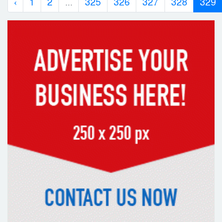
‹
1
2
...
325
326
327
328
329