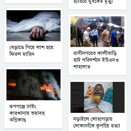
হারিয়ে যুবকের মৃত্যু
বেড়াতে গিয়ে লাশ হয়ে
রাণীনগরের কালীবাড়ি
ফিরল মাহিন
হাট পরিদর্শনে ইউএনও
শাহাদাত
রূপগঞ্জে ডাইং
কারখানায় ভয়াবহ
নড়াইলে লোহাগড়ায়
অগ্নিকাণ্ড
দোকানকিে কুপয়িে হত্যা