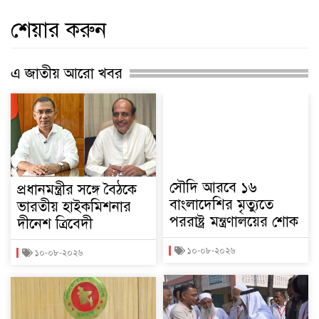
শেয়ার করুন
এ জাতীয় আরো খবর
সৌদি আরবে ১৬
প্রধানমন্ত্রীর সঙ্গে বৈঠকে
বাংলাদেশির মৃত্যুতে
ভারতীয় হাইকমিশনার
পররাষ্ট্র মন্ত্রণালয়ের শোক
দীনেশ ত্রিবেদী
১০-০৮-২০২৬
১০-০৮-২০২৬