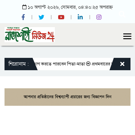
১০ অগাস্ট ২০২৬, সোমবার, ০৪:৪০:২৫ অপরাহ্ন
শিরোনাম :
করলেও আজীবন ভোগ করতে পারবেন পিতা-মাতা
প্রথমবারের মতো এমপিওভুক্ত শিক্ষ