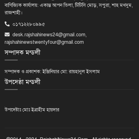
ধস, কমেছে জিপিএ-৫ ও
বাণিজ্যিক কার্যালয়: একান্ত আপন ভিলা, টিটিসি মোড়, সপুরা, শাহ মখদুম,
রাজশাহী।
০১৭১২২৮০৯৯৫
টানা ১১ বছর এসএসসিতে পাশের হারে
এগিয়ে মেয়েরা
desk.rajshahinews24@gmail.com
,
rajshahinewstwentyfour@gmail.com
সম্পাদক মন্ডলী
এসিল্যান্ড হচ্ছেন ৪০ কর্মকর্তা
সম্পাদক ও প্রকাশক: ইঞ্জিনিয়ার মো: রায়হানুল ইসলাম
উপদেষ্ঠা মন্ডলী
প্রধানমন্ত্রীর সঙ্গে আজ ভারতীয়
হাইকমিশনারের প্রথম সাক্ষাৎ
উপদেষ্টাঃ মোঃ ইব্রাহীম হায়দার
সৌদি আরবে ১৬ বাংলাদেশির মৃত্যুতে
পররাষ্ট্র মন্ত্রণালয়ের শোক