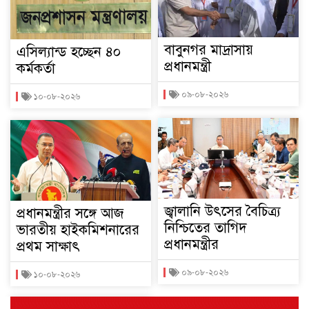
বাবুনগর মাদ্রাসায়
এসিল্যান্ড হচ্ছেন ৪০
প্রধানমন্ত্রী
কর্মকর্তা
০৯-০৮-২০২৬
১০-০৮-২০২৬
জ্বালানি উৎসের বৈচিত্র্য
প্রধানমন্ত্রীর সঙ্গে আজ
নিশ্চিতের তাগিদ
ভারতীয় হাইকমিশনারের
প্রধানমন্ত্রীর
প্রথম সাক্ষাৎ
০৯-০৮-২০২৬
১০-০৮-২০২৬