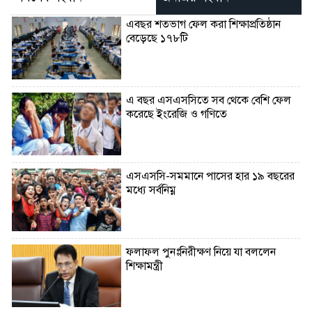
এবছর শতভাগ ফেল করা শিক্ষাপ্রতিষ্ঠান
বেড়েছে ১৭৮টি
এ বছর এসএসসিতে সব থেকে বেশি ফেল
করেছে ইংরেজি ও গণিতে
এসএসসি-সমমানে পাসের হার ১৯ বছরের
মধ্যে সর্বনিম্ন
ফলাফল পুনঃনিরীক্ষণ নিয়ে যা বললেন
শিক্ষামন্ত্রী