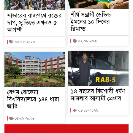
শীর্ষ সন্ত্রাসী ডেভিড
সাভারের রাজপথে রক্তের
ইমনের ১০ দিনের
দাগ, স্মৃতিতে এখনও ৫
রিমান্ড
আগস্ট
০২-০৮-২০২৬
০৬-০৮-২০২৬
১৪ বছরের কিশোরী ধর্ষণ
বেগম রোকেয়া
মামলার আসামী গ্রেপ্তার
বিশ্ববিদ্যালয়ে ১৪৪ ধারা
জারি
০১-০৮-২০২৬
০৪-০৮-২০২৬