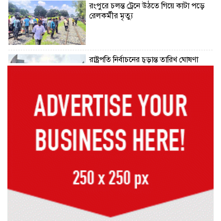
রংপুরে চলন্ত ট্রেনে উঠতে গিয়ে কাটা পড়ে
রেলকর্মীর মৃত্যু
রাষ্ট্রপতি নির্বাচনের চূড়ান্ত তারিখ ঘোষণা
সাভারের রাজপথে রক্তের দাগ, স্মৃতিতে
এখনও ৫ আগস্ট
ভিসাসেবা নিয়ে ভারতীয় হাইকমিশনের
সতর্কতা জারি
দুর্নীতিমুক্ত প্রশাসন গড়াই সরকারের মূল