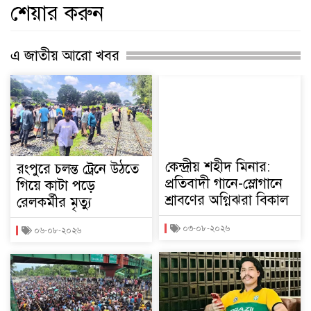
শেয়ার করুন
এ জাতীয় আরো খবর
কেন্দ্রীয় শহীদ মিনার:
রংপুরে চলন্ত ট্রেনে উঠতে
প্রতিবাদী গানে-স্লোগানে
গিয়ে কাটা পড়ে
শ্রাবণের অগ্নিঝরা বিকাল
রেলকর্মীর মৃত্যু
০৩-০৮-২০২৬
০৬-০৮-২০২৬