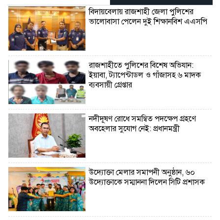
বিদায়বেলায় রাজশাহী জেলা পুলিশের
ভালোবাসা পেলেন দুই শিক্ষানবিশ এএসপি
রাজশাহীতে পুলিশের বিশেষ অভিযান:
ইয়াবা, ট্যাপেন্টাডল ও গাঁজাসহ ৬ মাদক
ব্যবসায়ী গ্রেপ্তার
নদীদূষণ রোধে সমন্বিত পদক্ষেপ গ্রহণে
অবহেলার সুযোগ নেই: প্রধানমন্ত্রী
উদ্যোক্তা মেলার সমাপনী অনুষ্ঠান, ৬০
উদ্যোক্তাকে সম্মাননা দিলেন সিটি প্রশাসক