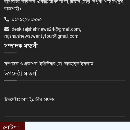
বাণিজ্যিক কার্যালয়: একান্ত আপন ভিলা, টিটিসি মোড়, সপুরা, শাহ মখদুম,
রাজশাহী।
০১৭১২২৮০৯৯৫
নেইমারের দুর্দান্ত অ্যাসিস্টে কোয়ার্টার
ফাইনালে সান্তোস
desk.rajshahinews24@gmail.com
,
rajshahinewstwentyfour@gmail.com
সম্পাদক মন্ডলী
জুলাই গণঅভ্যুত্থান দিবস আজ
সম্পাদক ও প্রকাশক: ইঞ্জিনিয়ার মো: রায়হানুল ইসলাম
উপদেষ্ঠা মন্ডলী
জুলাই স্মৃতি জাদুঘর উদ্বোধন করলেন
প্রধানমন্ত্রী
উপদেষ্টাঃ মোঃ ইব্রাহীম হায়দার
‘জুলাই সনদ বাস্তবায়ন করে গণতান্ত্রিক রাষ্ট্র
গড়ে তোলা হবে’
নোটিশ :
©2014 - 2024. RajshahiNews24.Com . All rights reserved.