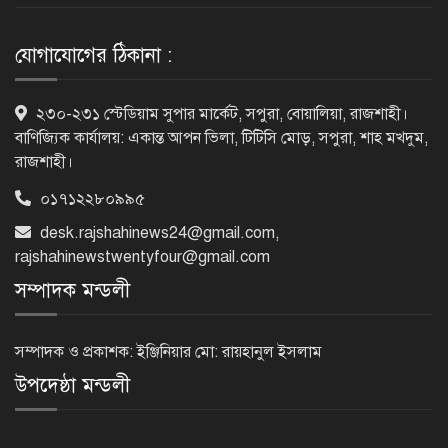
সতর্কতা জারি
যোগাযোগের ঠিকানা :
দুর্নীতিমুক্ত প্রশাসন গড়াই সরকারের মূল
২৩০-২৩১ স্টেডিয়াম সুপার মার্কেট, সপুরা, বোয়ালিয়া, রাজশাহী।
লক্ষ্য : ভূমিমন্ত্রী
বাণিজ্যিক কার্যালয়: একান্ত আপন ভিলা, টিটিসি মোড়, সপুরা, শাহ মখদুম,
রাজশাহী।
০১৭১২২৮০৯৯৫
নেসকো কেন, কোনো কিছুই রাজশাহী থেকে
যাবে না: ভূমিমন্ত্রী
desk.rajshahinews24@gmail.com
,
rajshahinewstwentyfour@gmail.com
সম্পাদক মন্ডলী
নগরীকে মাদকমুক্ত ও বিভিন্ন অপরাধমুক্ত
করতে পুলিশের বিশেষ অভিযানে
সম্পাদক ও প্রকাশক: ইঞ্জিনিয়ার মো: রায়হানুল ইসলাম
গ্রেপ্তার-২২
উপদেষ্ঠা মন্ডলী
রাজশাহীতে পুলিশের বিশেষ অভিযানে ৭
মাদক ব্যবসায়ী গ্রেপ্তার