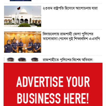
২৩তম রাষ্ট্রপতি হিসেবে আলোচনায় যারা
বিদায়বেলায় রাজশাহী জেলা পুলিশের
ভালোবাসা পেলেন দুই শিক্ষানবিশ এএসপি
রাজশাহীতে পুলিশের বিশেষ অভিযান:
ইয়াবা, ট্যাপেন্টাডল ও গাঁজাসহ ৬ মাদক
ব্যবসায়ী গ্রেপ্তার
নদীদূষণ রোধে সমন্বিত পদক্ষেপ গ্রহণে
অবহেলার সুযোগ নেই: প্রধানমন্ত্রী