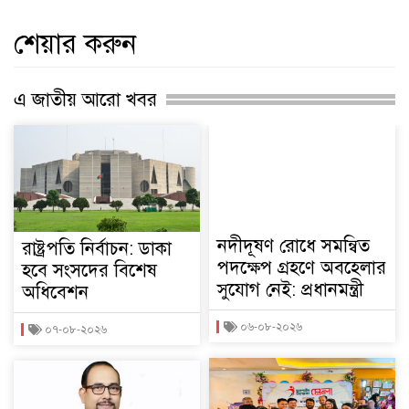
শেয়ার করুন
এ জাতীয় আরো খবর
নদীদূষণ রোধে সমন্বিত
রাষ্ট্রপতি নির্বাচন: ডাকা
পদক্ষেপ গ্রহণে অবহেলার
হবে সংসদের বিশেষ
সুযোগ নেই: প্রধানমন্ত্রী
অধিবেশন
০৬-০৮-২০২৬
০৭-০৮-২০২৬