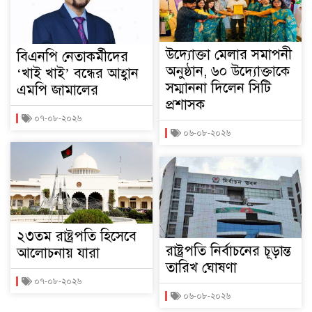
উদ্যোক্তা মেলার সমাপনী
বিএনপি নেতাকর্মীদের
অনুষ্ঠান, ৬০ উদ্যোক্তাকে
‘খাই খাই’ বন্ধের আহ্বান
সম্মাননা দিলেন সিটি
এমপি জামালের
প্রশাসক
০৭-০৮-২০২৬
০৬-০৮-২০২৬
২৩তম রাষ্ট্রপতি হিসেবে
রাষ্ট্রপতি নির্বাচনের চূড়ান্ত
আলোচনায় যারা
তারিখ ঘোষণা
০৭-০৮-২০২৬
০৬-০৮-২০২৬