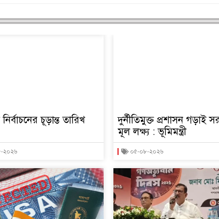
তি নির্বাচনের চূড়ান্ত তারিখ
দুর্নীতিমুক্ত প্রশাসন গড়াই 
মূল লক্ষ্য : ভূমিমন্ত্রী
৮-২০২৬
০৫-০৮-২০২৬