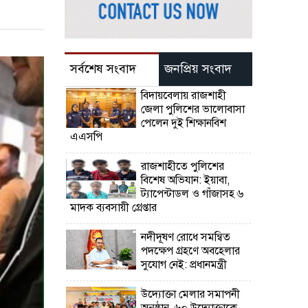
সর্বশেষ সংবাদ
জনপ্রিয় সংবাদ
বিদায়বেলায় রাজশাহী
জেলা পুলিশের ভালোবাসা
পেলেন দুই শিক্ষানবিশ
এএসপি
রাজশাহীতে পুলিশের
বিশেষ অভিযান: ইয়াবা,
ট্যাপেন্টাডল ও গাঁজাসহ ৬
মাদক ব্যবসায়ী গ্রেপ্তার
নদীদূষণ রোধে সমন্বিত
পদক্ষেপ গ্রহণে অবহেলার
সুযোগ নেই: প্রধানমন্ত্রী
উদ্যোক্তা মেলার সমাপনী
অনুষ্ঠান, ৬০ উদ্যোক্তাকে