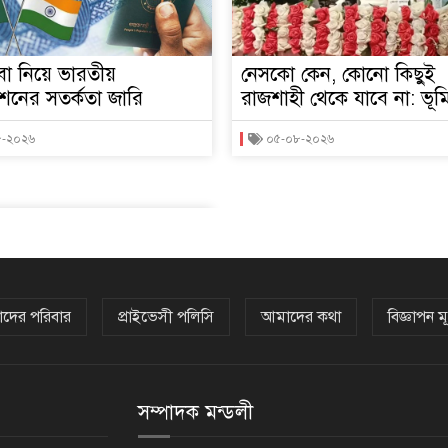
বা নিয়ে ভারতীয়
নেসকো কেন, কোনো কিছুই
শনের সতর্কতা জারি
রাজশাহী থেকে যাবে না: ভূমিমন
৮-২০২৬
০৫-০৮-২০২৬
দের পরিবার
প্রাইভেসী পলিসি
আমাদের কথা
বিজ্ঞাপন মূ
সম্পাদক মন্ডলী