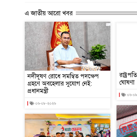
এ জাতীয় আরো খবর
রাষ্ট্রপ
নদীদূষণ রোধে সমন্বিত পদক্ষেপ
ঘোষণা
গ্রহণে অবহেলার সুযোগ নেই:
প্রধানমন্ত্রী
০৬-০
০৬-০৮-২০২৬