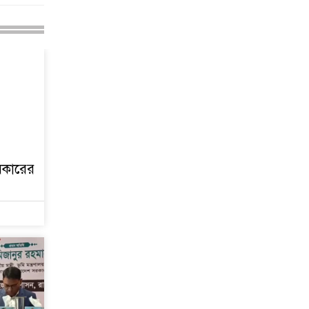
থমথমে রাজধানী
সরকারের