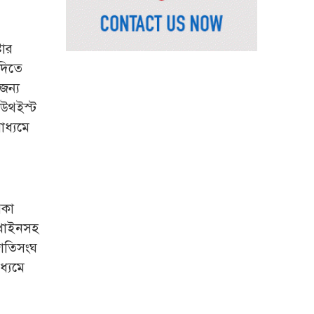
ভূমিমন্ত্রী
নেসকো কেন, কোনো কিছুই
রাজশাহী থেকে যাবে না:
টার
ভূমিমন্ত্রী
 দিতে
জন্য
নগরীকে মাদকমুক্ত ও
বিভিন্ন অপরাধমুক্ত করতে
াউথইস্ট
পুলিশের বিশেষ অভিযানে
াধ্যমে
গ্রেপ্তার-২২
রাজশাহীতে পুলিশের
বিশেষ অভিযানে ৭ মাদক
ব্যবসায়ী গ্রেপ্তার
িকা
৫ আগস্ট গণতান্ত্রিক
রাখাইনসহ
রাজনৈতিক অধিকার
জাতিসংঘ
পুনঃপ্রতিষ্ঠার দিন: প্রধানমন্ত্রী
ধ্যমে
নেইমারের দুর্দান্ত অ্যাসিস্টে
কোয়ার্টার ফাইনালে সান্তোস