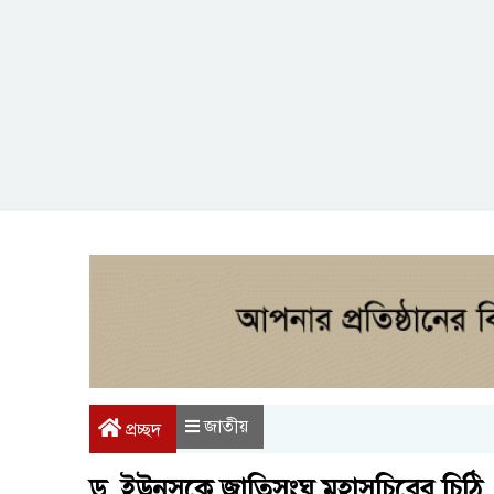
জাতীয়
প্রচ্ছদ
ড. ইউনূসকে জাতিসংঘ মহাসচিবের চিঠি