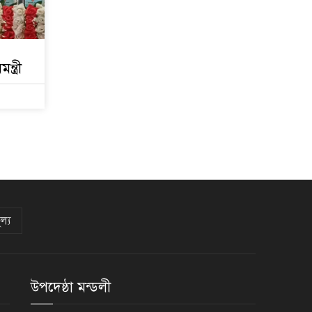
্ত্রী
ল্য
উপদেষ্ঠা মন্ডলী