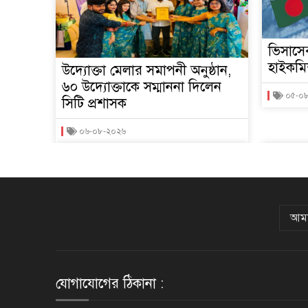
ভিসাসে
হাইকমি
উদ্যোক্তা মেলার সমাপনী অনুষ্ঠান,
৬০ উদ্যোক্তাকে সম্মাননা দিলেন
০৫-০
সিটি প্রশাসক
০৬-০৮-২০২৬
আমা
যোগাযোগের ঠিকানা :