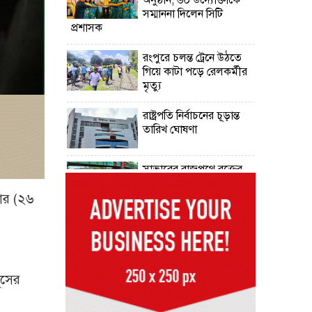
সম্মাননা দিলেন সিটি
প্রশাসক
রংপুরে চলন্ত ট্রেনে উঠতে
গিয়ে কাটা পড়ে রেলকর্মীর
মৃত্যু
রাষ্ট্রপতি নির্বাচনের চূড়ান্ত
তারিখ ঘোষণা
সাভারের রাজপথে রক্তের
দাগ, স্মৃতিতে এখনও ৫
আগস্ট
বার (২৬
ভিসাসেবা নিয়ে ভারতীয়
হাইকমিশনের সতর্কতা
জারি
ূসের
দুর্নীতিমুক্ত প্রশাসন গড়াই
সরকারের মূল লক্ষ্য :