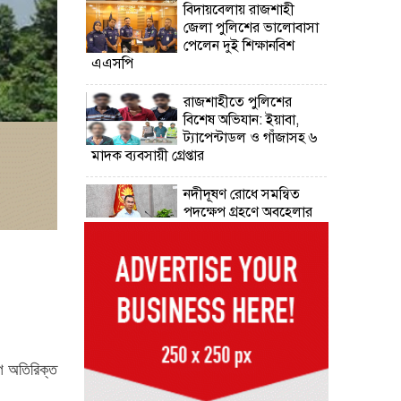
বিদায়বেলায় রাজশাহী
জেলা পুলিশের ভালোবাসা
পেলেন দুই শিক্ষানবিশ
এএসপি
রাজশাহীতে পুলিশের
বিশেষ অভিযান: ইয়াবা,
ট্যাপেন্টাডল ও গাঁজাসহ ৬
মাদক ব্যবসায়ী গ্রেপ্তার
নদীদূষণ রোধে সমন্বিত
পদক্ষেপ গ্রহণে অবহেলার
সুযোগ নেই: প্রধানমন্ত্রী
উদ্যোক্তা মেলার সমাপনী
অনুষ্ঠান, ৬০ উদ্যোক্তাকে
সম্মাননা দিলেন সিটি
প্রশাসক
রংপুরে চলন্ত ট্রেনে উঠতে
গে অতিরিক্ত
গিয়ে কাটা পড়ে রেলকর্মীর
মৃত্যু