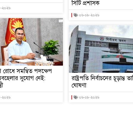
সিটি প্রশাসক
৮-২০২৬
০৬-০৮-২০২৬
 রোধে সমন্বিত পদক্ষেপ
 অবহেলার সুযোগ নেই:
রাষ্ট্রপতি নির্বাচনের চূড়ান্ত ত
রী
ঘোষণা
৮-২০২৬
০৬-০৮-২০২৬