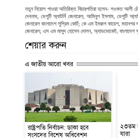
নতুন নিয়োগ পাওয়া অতিরিক্ত বিচারপতিরা হলেন- শওকত আলী চৌধু
দেবনাথ, ডেপুটি অ্যাটর্নি জেনারেল; আমিনুল ইসলাম, ডেপুটি আ্যা
জেনারেল বাংলাদেশ সুপ্রিম কোর্ট; কে এম ইমরুল কায়েশ, মহানগর দা
জেনারেল; এস এম মাসুদ হোসেন দোলন, অ্যাডভোকেট, বাংলাদেশ সুপ
শেয়ার করুন
এ জাতীয় আরো খবর
২৩তম র
রাষ্ট্রপতি নির্বাচন: ডাকা হবে
যারা
সংসদের বিশেষ অধিবেশন