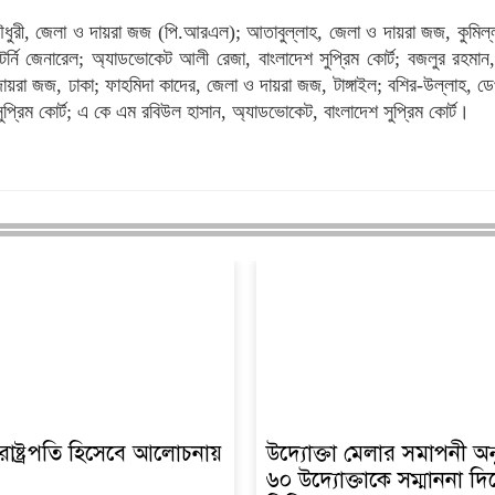
রী, জেলা ও দায়রা জজ (পি.আরএল); আতাবুল্লাহ, জেলা ও দায়রা জজ, কুমিল্লা
টর্নি জেনারেল; অ্যাডভোকেট আলী রেজা, বাংলাদেশ সুপ্রিম কোর্ট; বজলুর রহমান, 
য়রা জজ, ঢাকা; ফাহমিদা কাদের, জেলা ও দায়রা জজ, টাঙ্গাইল; বশির-উল্লাহ, ডেপুট
্রিম কোর্ট; এ কে এম রবিউল হাসান, অ্যাডভোকেট, বাংলাদেশ সুপ্রিম কোর্ট।
াষ্ট্রপতি হিসেবে আলোচনায়
উদ্যোক্তা মেলার সমাপনী অনু
৬০ উদ্যোক্তাকে সম্মাননা দ