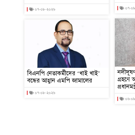
০৭-০
০৭-০৮-২০২৬
নদীদূষণ
বিএনপি নেতাকর্মীদের ‘খাই খাই’
গ্রহণে
বন্ধের আহ্বান এমপি জামালের
প্রধানমন্ত্
০৭-০৮-২০২৬
০৬-০