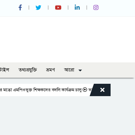
্টাইল
তথ্যপ্রযুক্তি
ভ্রমণ
আরো
ওভুক্ত শিক্ষকদের বদলি কার্যক্রম চালু
ভারপ্রাপ্ত রাষ্ট্রপতিকে শুভেচ্ছা জানা