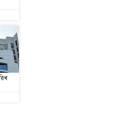
বিভিন্ন অপরাধমুক্ত করতে
পুলিশের বিশেষ অভিযানে
গ্রেপ্তার-২২
রাজশাহীতে পুলিশের
বিশেষ অভিযানে ৭ মাদক
ব্যবসায়ী গ্রেপ্তার
৫ আগস্ট গণতান্ত্রিক
রাজনৈতিক অধিকার
পুনঃপ্রতিষ্ঠার দিন: প্রধানমন্ত্রী
ারিখ
নেইমারের দুর্দান্ত অ্যাসিস্টে
কোয়ার্টার ফাইনালে সান্তোস
জুলাই গণঅভ্যুত্থান দিবস
আজ
জুলাই স্মৃতি জাদুঘর
উদ্বোধন করলেন প্রধানমন্ত্রী