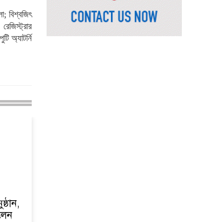
; বিশ্বজিৎ
রাষ্ট্রপতি নির্বাচনের চূড়ান্ত
রেজিস্ট্রার
তারিখ ঘোষণা
ি অ্যাটর্নি
সাভারের রাজপথে রক্তের
দাগ, স্মৃতিতে এখনও ৫
আগস্ট
ভিসাসেবা নিয়ে ভারতীয়
হাইকমিশনের সতর্কতা
জারি
দুর্নীতিমুক্ত প্রশাসন গড়াই
সরকারের মূল লক্ষ্য :
ভূমিমন্ত্রী
নেসকো কেন, কোনো কিছুই
রাজশাহী থেকে যাবে না:
ভূমিমন্ত্রী
ষ্ঠান,
িলেন
নগরীকে মাদকমুক্ত ও