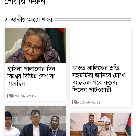
শেয়ার করুন
এ জাতীয় আরো খবর
আহত আলিফের প্রতি
হাসিনা পালানোর দিন
সহমর্মিতা জানিয়ে চোখে
বিশ্বের বিভিন্ন দেশ যা
ব্যান্ডেজ পরে বক্তব্য
বলেছিল
দিলেন পাটওয়ারী
০৫-০৮-২০২৬
০৩-০৮-২০২৬