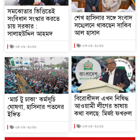
সমঝোতার ভিত্তিতেই
শেখ হাসিনার সঙ্গে সংবাদ
সংবিধান সংস্কার করতে
সম্মেলনে থাকছেন সাকিব
চায় সরকার :
আল হাসান
সালাহউদ্দিন আহমদ
০৩-০৮-২০২৬
০৪-০৮-২০২৬
বিরোধীদল এখন নিষিদ্ধ
‘মার্চ টু ঢাকা’ কর্মসূচি
আওয়ামী লীগের ভাষায়
ঘোষণা, হাসিনার পতনের
কথা বলছে: মির্জা ফখরুল
ইঙ্গিত
০৩-০৮-২০২৬
০৪-০৮-২০২৬