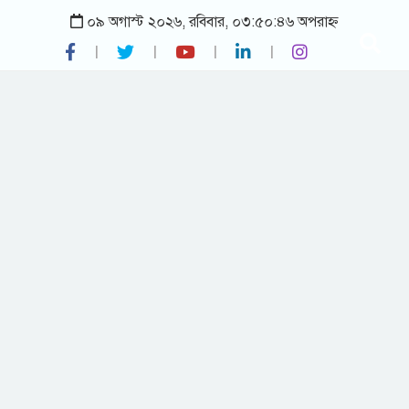
০৯ অগাস্ট ২০২৬, রবিবার, ০৩:৫০:৪৬ অপরাহ্ন