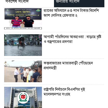
সর্বশেষ সংবাদ
জনপ্রিয় সংবাদ
র‌্যাবের অভিযানে ৪৩ লাখ টাকার বিদেশি
জাল নোটসহ গ্রেফতার ২
আগামী পাঁচদিনের আবহাওয়া : বাড়ছে বৃষ্টি
ও বজ্রপাতের প্রবণতা
কক্সবাজারের মাতারবাড়ী পৌঁছেছেন
প্রধানমন্ত্রী
রাষ্ট্রপতি নির্বাচনে বিএনপির দুই
মনোনয়নপত্র সংগ্রহ