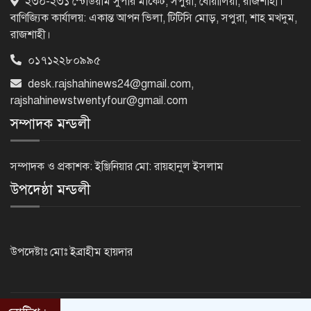
২৩০-২৩১ স্টেডিয়াম সুপার মার্কেট, সপুরা, বোয়ালিয়া, রাজশাহী।
বাণিজ্যিক কার্যালয়: একান্ত আপন ভিলা, টিটিসি মোড়, সপুরা, শাহ মখদুম,
রাজশাহী।
০১৭১২২৮০৯৯৫
ফ্যাসিবাদবিরোধী শক্তির ঐক্যবদ্ধ প্রচেষ্টা
ছাড়া জুলাই গণঅভ্যুত্থানের প্রত্যাশা পূরণ
desk.rajshahinews24@gmail.com
,
হবে না
rajshahinewstwentyfour@gmail.com
সম্পাদক মন্ডলী
রাজশাহীতে কমিউনিটি পুলিশিং সভা,
মাদক-সন্ত্রাস প্রতিরোধে জনগণকে পাশে
সম্পাদক ও প্রকাশক: ইঞ্জিনিয়ার মো: রায়হানুল ইসলাম
থাকার আহ্বান
উপদেষ্ঠা মন্ডলী
‘হাসিনা কার্ড’ খেললে সম্পর্ক বন্ধুত্বপূর্ণ
কীভাবে হবে: ভারতের উদ্দেশে সালাহউদ্দিন
উপদেষ্টাঃ মোঃ ইব্রাহীম হায়দার
সোমবার এসএসসি ও সমমানের ফল,
মোবাইলে জানবেন যেভাবে