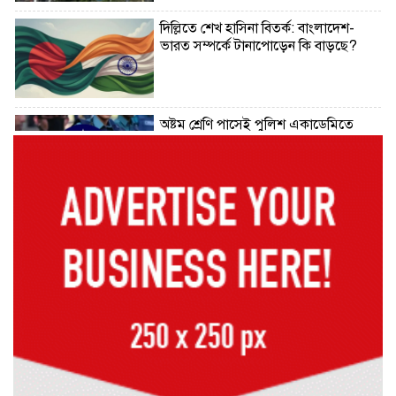
দিল্লিতে শেখ হাসিনা বিতর্ক: বাংলাদেশ-
ভারত সম্পর্কে টানাপোড়েন কি বাড়ছে?
অষ্টম শ্রেণি পাসেই পুলিশ একাডেমিতে
চাকরির সুযোগ
কক্সবাজারের পথে প্রধানমন্ত্রী
র‌্যাবের বিশেষ অভিযানে দুর্গাপুরে
চাঞ্চল্যকর ধর্ষণচেষ্টা মামলার পলাতক
আসামি গ্রেফতার