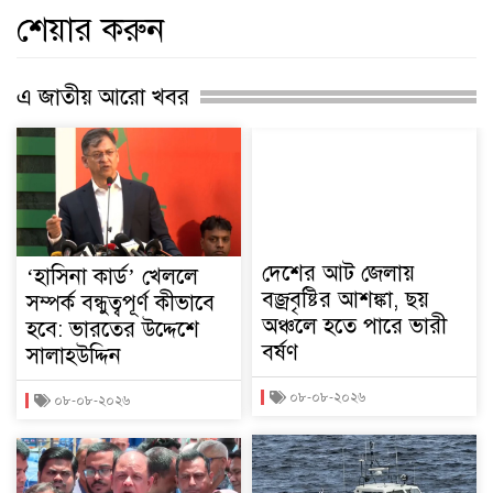
শেয়ার করুন
এ জাতীয় আরো খবর
দেশের আট জেলায়
‘হাসিনা কার্ড’ খেললে
বজ্রবৃষ্টির আশঙ্কা, ছয়
সম্পর্ক বন্ধুত্বপূর্ণ কীভাবে
অঞ্চলে হতে পারে ভারী
হবে: ভারতের উদ্দেশে
বর্ষণ
সালাহউদ্দিন
০৮-০৮-২০২৬
০৮-০৮-২০২৬