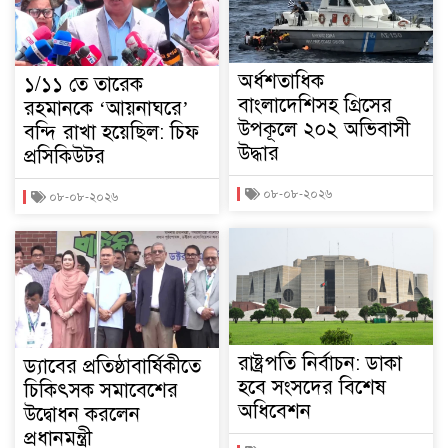
অর্ধশতাধিক
১/১১ তে তারেক
বাংলাদেশিসহ গ্রিসের
রহমানকে ‘আয়নাঘরে’
উপকূলে ২০২ অভিবাসী
বন্দি রাখা হয়েছিল: চিফ
উদ্ধার
প্রসিকিউটর
০৮-০৮-২০২৬
০৮-০৮-২০২৬
রাষ্ট্রপতি নির্বাচন: ডাকা
ড্যাবের প্রতিষ্ঠাবার্ষিকীতে
হবে সংসদের বিশেষ
চিকিৎসক সমাবেশের
অধিবেশন
উদ্বোধন করলেন
প্রধানমন্ত্রী