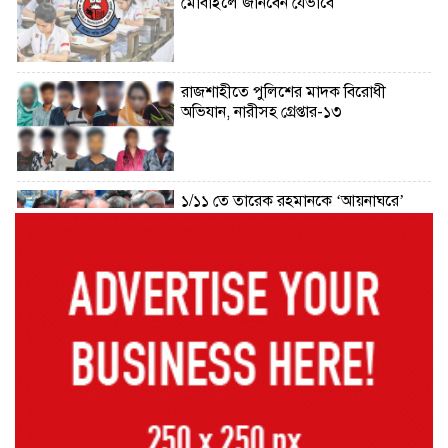
মোবাইলে জানবেন যেভাবে
রাজশাহীতে পুলিশের মাদক বিরোধী
অভিযান, নারীসহ গ্রেপ্তার-১৩
১/১১ তে তারেক রহমানকে ‘আয়নাঘরে’
বন্দি রাখা হয়েছিল: চিফ প্রসিকিউটর
ড্যাবের প্রতিষ্ঠাবার্ষিকীতে চিকিৎসক
সমাবেশের উদ্বোধন করলেন প্রধানমন্ত্রী
১৭ বছর চাকরির পর স্থায়ীকরণের দুশ্চিন্তায়
ব্রেন স্ট্রোক, নির্বাচন অফিসকর্মীর মৃত্যু