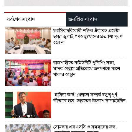
সর্বশেষ সংবাদ
জনপ্রিয় সংবাদ
ফ্যাসিবাদবিরোধী শক্তির ঐক্যবদ্ধ প্রচেষ্টা
ছাড়া জুলাই গণঅভ্যুত্থানের প্রত্যাশা পূরণ
হবে না
রাজশাহীতে কমিউনিটি পুলিশিং সভা,
মাদক-সন্ত্রাস প্রতিরোধে জনগণকে পাশে
থাকার আহ্বান
‘হাসিনা কার্ড’ খেললে সম্পর্ক বন্ধুত্বপূর্ণ
কীভাবে হবে: ভারতের উদ্দেশে সালাহউদ্দিন
সোমবার এসএসসি ও সমমানের ফল,