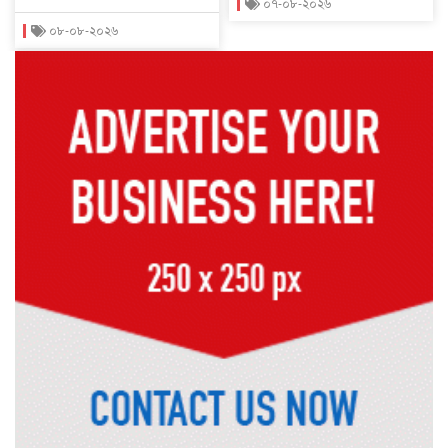
০৭-০৮-২০২৬
০৮-০৮-২০২৬