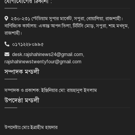
যোগাযোগের ঠিকানা :
৫৪ রানে অলআউট হয়ে ইনিংস ব্যবধানে
২৩০-২৩১ স্টেডিয়াম সুপার মার্কেট, সপুরা, বোয়ালিয়া, রাজশাহী।
হারল বাংলাদেশ
বাণিজ্যিক কার্যালয়: একান্ত আপন ভিলা, টিটিসি মোড়, সপুরা, শাহ মখদুম,
রাজশাহী।
০১৭১২২৮০৯৯৫
‘জেন-জি’ই ‘দেশের চালিকা শক্তি’, আগের
মন্তব্য থেকে ইউ-টার্ন কঙ্গনা রনৌতের
desk.rajshahinews24@gmail.com
,
rajshahinewstwentyfour@gmail.com
সম্পাদক মন্ডলী
প্রাক্তনের স্মৃতিতে গভীর রাতে ঘুম উধাও?
জেনে নিন মুক্তির উপায়
সম্পাদক ও প্রকাশক: ইঞ্জিনিয়ার মো: রায়হানুল ইসলাম
উপদেষ্ঠা মন্ডলী
দেশের আট জেলায় বজ্রবৃষ্টির আশঙ্কা, ছয়
অঞ্চলে হতে পারে ভারী বর্ষণ
উপদেষ্টাঃ মোঃ ইব্রাহীম হায়দার