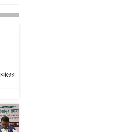
থমথমে রাজধানী
সরকারের