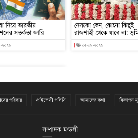
বা নিয়ে ভারতীয়
নেসকো কেন, কোনো কিছুই
শনের সতর্কতা জারি
রাজশাহী থেকে যাবে না: ভূমিমন
৮-২০২৬
০৫-০৮-২০২৬
দের পরিবার
প্রাইভেসী পলিসি
আমাদের কথা
বিজ্ঞাপন মূ
সম্পাদক মন্ডলী