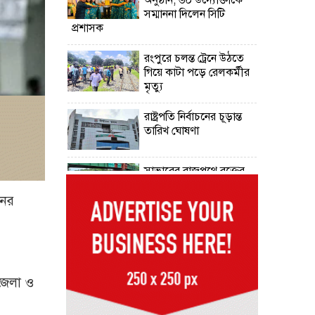
সম্মাননা দিলেন সিটি
প্রশাসক
রংপুরে চলন্ত ট্রেনে উঠতে
গিয়ে কাটা পড়ে রেলকর্মীর
মৃত্যু
রাষ্ট্রপতি নির্বাচনের চূড়ান্ত
তারিখ ঘোষণা
সাভারের রাজপথে রক্তের
দাগ, স্মৃতিতে এখনও ৫
আগস্ট
নের
ভিসাসেবা নিয়ে ভারতীয়
হাইকমিশনের সতর্কতা
জারি
জেলা ও
দুর্নীতিমুক্ত প্রশাসন গড়াই
সরকারের মূল লক্ষ্য :