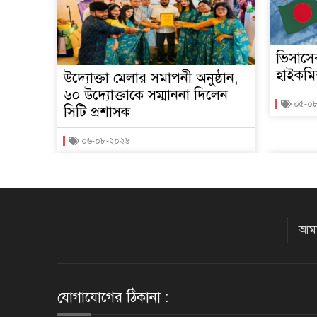
ভিসাসে
হাইকমি
উদ্যোক্তা মেলার সমাপনী অনুষ্ঠান,
৬০ উদ্যোক্তাকে সম্মাননা দিলেন
০৫-০
সিটি প্রশাসক
০৬-০৮-২০২৬
আমা
যোগাযোগের ঠিকানা :