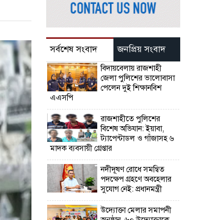
সর্বশেষ সংবাদ
জনপ্রিয় সংবাদ
বিদায়বেলায় রাজশাহী
জেলা পুলিশের ভালোবাসা
পেলেন দুই শিক্ষানবিশ
এএসপি
রাজশাহীতে পুলিশের
বিশেষ অভিযান: ইয়াবা,
ট্যাপেন্টাডল ও গাঁজাসহ ৬
মাদক ব্যবসায়ী গ্রেপ্তার
নদীদূষণ রোধে সমন্বিত
পদক্ষেপ গ্রহণে অবহেলার
সুযোগ নেই: প্রধানমন্ত্রী
উদ্যোক্তা মেলার সমাপনী
অনুষ্ঠান, ৬০ উদ্যোক্তাকে