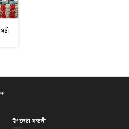
্ত্রী
ল্য
উপদেষ্ঠা মন্ডলী