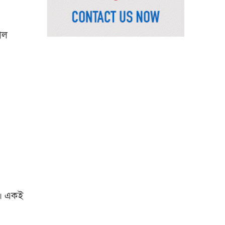
ভূমিমন্ত্রী
নেসকো কেন, কোনো কিছুই
রাজশাহী থেকে যাবে না:
াল
ভূমিমন্ত্রী
নগরীকে মাদকমুক্ত ও
বিভিন্ন অপরাধমুক্ত করতে
পুলিশের বিশেষ অভিযানে
গ্রেপ্তার-২২
রাজশাহীতে পুলিশের
বিশেষ অভিযানে ৭ মাদক
ব্যবসায়ী গ্রেপ্তার
৫ আগস্ট গণতান্ত্রিক
রাজনৈতিক অধিকার
পুনঃপ্রতিষ্ঠার দিন: প্রধানমন্ত্রী
া। একই
নেইমারের দুর্দান্ত অ্যাসিস্টে
কোয়ার্টার ফাইনালে সান্তোস