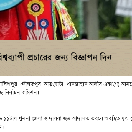
৩ (খালিশপুর–দৌলতপুর–আড়ংঘাটা–খানজাহান আলীর একাংশ) আস
ে নির্বাচন কমিশন।
ে ১১টায় খুলনা জেলা ও দায়রা জজ আদালত ভবনে অবস্থিত যুগ্ম 
ছে।