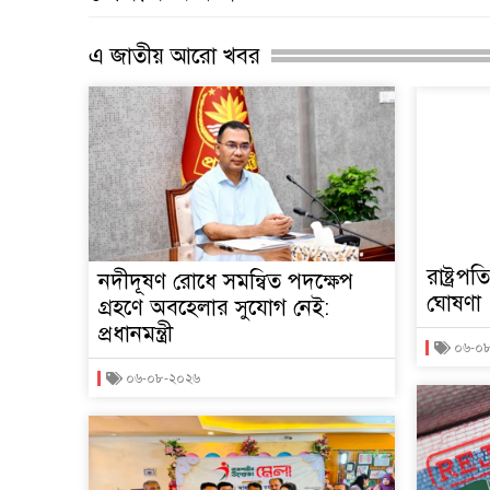
এ জাতীয় আরো খবর
রাষ্ট্রপ
নদীদূষণ রোধে সমন্বিত পদক্ষেপ
ঘোষণা
গ্রহণে অবহেলার সুযোগ নেই:
প্রধানমন্ত্রী
০৬-০
০৬-০৮-২০২৬