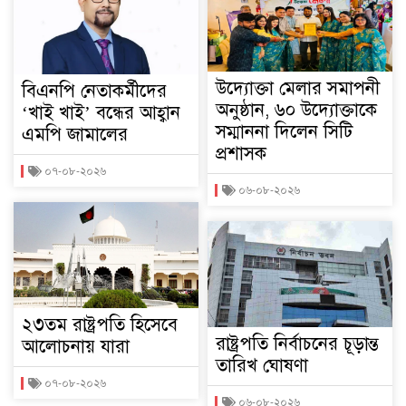
উদ্যোক্তা মেলার সমাপনী
বিএনপি নেতাকর্মীদের
অনুষ্ঠান, ৬০ উদ্যোক্তাকে
‘খাই খাই’ বন্ধের আহ্বান
সম্মাননা দিলেন সিটি
এমপি জামালের
প্রশাসক
০৭-০৮-২০২৬
০৬-০৮-২০২৬
২৩তম রাষ্ট্রপতি হিসেবে
রাষ্ট্রপতি নির্বাচনের চূড়ান্ত
আলোচনায় যারা
তারিখ ঘোষণা
০৭-০৮-২০২৬
০৬-০৮-২০২৬