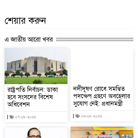
শেয়ার করুন
এ জাতীয় আরো খবর
নদীদূষণ রোধে সমন্বিত
রাষ্ট্রপতি নির্বাচন: ডাকা
পদক্ষেপ গ্রহণে অবহেলার
হবে সংসদের বিশেষ
সুযোগ নেই: প্রধানমন্ত্রী
অধিবেশন
০৬-০৮-২০২৬
০৭-০৮-২০২৬