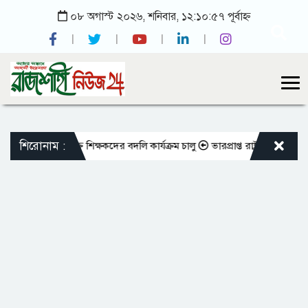
০৮ অগাস্ট ২০২৬, শনিবার, ১২:১০:৫৭ পূর্বাহ্ন
শিরোনাম :
ো এমপিওভুক্ত শিক্ষকদের বদলি কার্যক্রম চালু
ভারপ্রাপ্ত রাষ্ট্রপতিকে শুভেচ্ছ