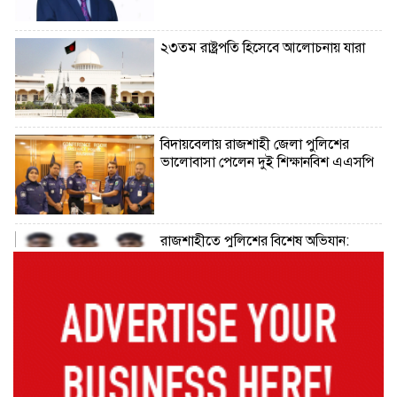
২৩তম রাষ্ট্রপতি হিসেবে আলোচনায় যারা
বিদায়বেলায় রাজশাহী জেলা পুলিশের
ভালোবাসা পেলেন দুই শিক্ষানবিশ এএসপি
রাজশাহীতে পুলিশের বিশেষ অভিযান:
ইয়াবা, ট্যাপেন্টাডল ও গাঁজাসহ ৬ মাদক
ব্যবসায়ী গ্রেপ্তার
নদীদূষণ রোধে সমন্বিত পদক্ষেপ গ্রহণে
অবহেলার সুযোগ নেই: প্রধানমন্ত্রী