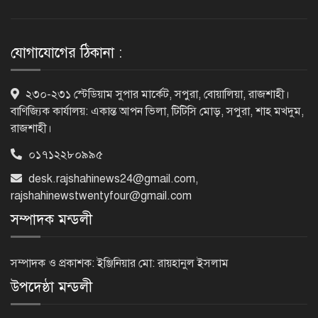
ভিসাসেবা নিয়ে ভারতীয় হাইকমিশনের
সতর্কতা জারি
যোগাযোগের ঠিকানা :
দুর্নীতিমুক্ত প্রশাসন গড়াই সরকারের মূল
২৩০-২৩১ স্টেডিয়াম সুপার মার্কেট, সপুরা, বোয়ালিয়া, রাজশাহী।
লক্ষ্য : ভূমিমন্ত্রী
বাণিজ্যিক কার্যালয়: একান্ত আপন ভিলা, টিটিসি মোড়, সপুরা, শাহ মখদুম,
রাজশাহী।
০১৭১২২৮০৯৯৫
নেসকো কেন, কোনো কিছুই রাজশাহী থেকে
যাবে না: ভূমিমন্ত্রী
desk.rajshahinews24@gmail.com
,
rajshahinewstwentyfour@gmail.com
সম্পাদক মন্ডলী
নগরীকে মাদকমুক্ত ও বিভিন্ন অপরাধমুক্ত
করতে পুলিশের বিশেষ অভিযানে
সম্পাদক ও প্রকাশক: ইঞ্জিনিয়ার মো: রায়হানুল ইসলাম
গ্রেপ্তার-২২
উপদেষ্ঠা মন্ডলী
রাজশাহীতে পুলিশের বিশেষ অভিযানে ৭