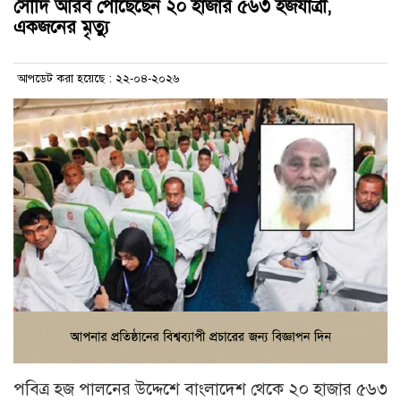
সৌদি আরব পৌঁছেছেন ২০ হাজার ৫৬৩ হজযাত্রী,
একজনের মৃত্যু
আপডেট করা হয়েছে : ২২-০৪-২০২৬
পবিত্র হজ পালনের উদ্দেশে বাংলাদেশ থেকে ২০ হাজার ৫৬৩