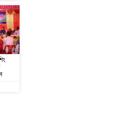
ট্রেজারি বিল-বন্ডে ব্যক্তি
বিনিয়োগ কমেছে
ফ্যাসিবাদবিরোধী শক্তির
ঐক্যবদ্ধ প্রচেষ্টা ছাড়া
জুলাই গণঅভ্যুত্থানের
প্রত্যাশা পূরণ হবে না
শিং
রাজশাহীতে কমিউনিটি
ে
পুলিশিং সভা, মাদক-সন্ত্রাস
প্রতিরোধে জনগণকে পাশে
ন
থাকার আহ্বান
‘হাসিনা কার্ড’ খেললে
সম্পর্ক বন্ধুত্বপূর্ণ কীভাবে
হবে: ভারতের উদ্দেশে
সালাহউদ্দিন
সোমবার এসএসসি ও
সমমানের ফল, মোবাইলে
জানবেন যেভাবে