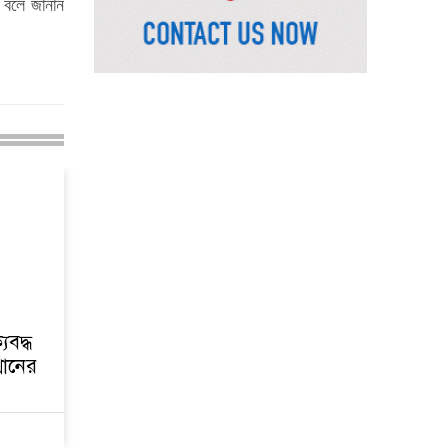
ে বলে জানান
র‌্যাবের বিশেষ অভিযানে
দুর্গাপুরে চাঞ্চল্যকর
ধর্ষণচেষ্টা মামলার পলাতক
আসামি গ্রেফতার
পাঁচতলার কার্নিশে আটকা
মাদ্রাসাছাত্রীকে উদ্ধার
করল ফায়ার সার্ভিস
মন্দিরের নিজস্ব জমি ক্রয়,
রাসিক প্রশাসক রিটনের
উপস্থিতিতে মহোৎসব
হরমুজ প্রণালি খুলতে
যুক্তরাষ্ট্রকে ইরানের ৬ শর্ত
যবদ্ধ
্থানের
গুরুতর অসুস্থ ‘বালিকা বধূ’,
দোয়া চাইলেন স্বামী