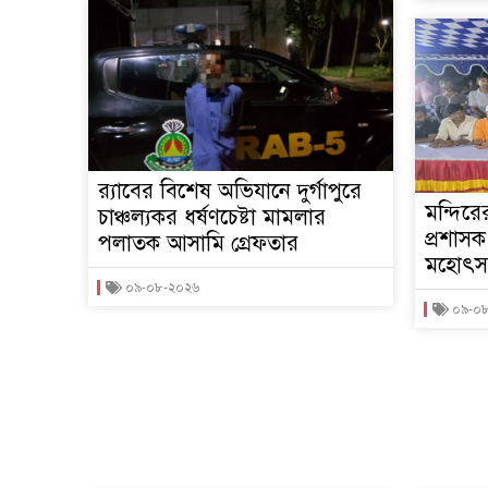
র‌্যাবের বিশেষ অভিযানে দুর্গাপুরে
মন্দিরে
চাঞ্চল্যকর ধর্ষণচেষ্টা মামলার
প্রশাসক
পলাতক আসামি গ্রেফতার
মহোৎস
০৯-০৮-২০২৬
০৯-০