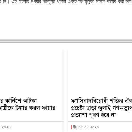
যায় নি। এই ঘটনায় নগরীর দামকুড়া থানায় একটি অপমৃত্যুর মামলা দায়ের করা হব
র কার্নিশে আটকা
ফ্যাসিবাদবিরোধী শক্তির ঐক্
াছাত্রীকে উদ্ধার করল ফায়ার
প্রচেষ্টা ছাড়া জুলাই গণঅভ্যুত
প্রত্যাশা পূরণ হবে না
৮-২০২৬
০৮-০৮-২০২৬