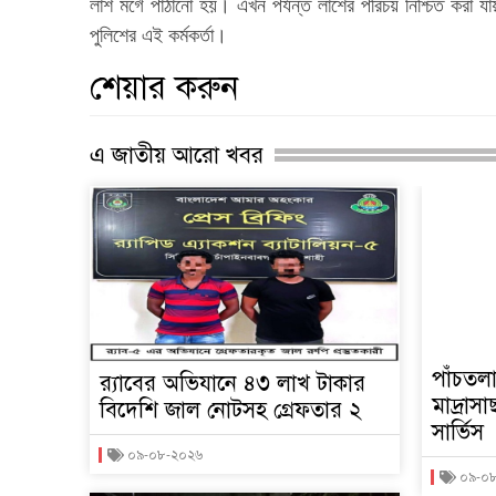
লাশ মর্গে পাঠানো হয়। এখন পর্যন্ত লাশের পরিচয় নিশ্চিত করা 
পুলিশের এই কর্মকর্তা।
শেয়ার করুন
এ জাতীয় আরো খবর
পাঁচতলা
র‌্যাবের অভিযানে ৪৩ লাখ টাকার
মাদ্রাস
বিদেশি জাল নোটসহ গ্রেফতার ২
সার্ভিস
০৯-০৮-২০২৬
০৯-০