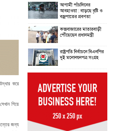
আগামী পাঁচদিনের
আবহাওয়া : বাড়ছে বৃষ্টি ও
বজ্রপাতের প্রবণতা
কক্সবাজারের মাতারবাড়ী
পৌঁছেছেন প্রধানমন্ত্রী
রাষ্ট্রপতি নির্বাচনে বিএনপির
দুই মনোনয়নপত্র সংগ্রহ
দিল্লিতে শেখ হাসিনা বিতর্ক:
বাংলাদেশ-ভারত সম্পর্কে
উদ্ধার করে
টানাপোড়েন কি বাড়ছে?
অষ্টম শ্রেণি পাসেই পুলিশ
সেখান গিয়ে
একাডেমিতে চাকরির
সুযোগ
কক্সবাজারের পথে
ন্তের জন্য
প্রধানমন্ত্রী