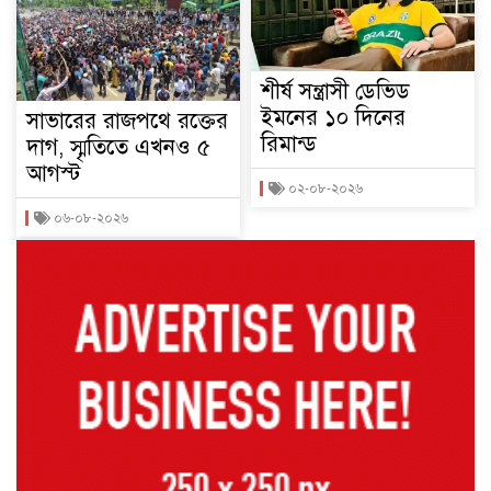
শীর্ষ সন্ত্রাসী ডেভিড
ইমনের ১০ দিনের
সাভারের রাজপথে রক্তের
রিমান্ড
দাগ, স্মৃতিতে এখনও ৫
আগস্ট
০২-০৮-২০২৬
০৬-০৮-২০২৬