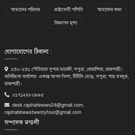
কেবল বিমান হামলা করে ইরানকে কাবু
করা সম্ভব নয়: ট্রাম্পের শীর্ষ জেনারেল
আমাদের পরিবার
প্রাইভেসী পলিসি
আমাদের কথা
বিজ্ঞাপন মূল্য
‘আমার চেয়েও বড় হবে’, ছেলেকে নিয়ে
রোনালদোর বড় আশা
যোগাযোগের ঠিকানা :
৫৪ রানে অলআউট হয়ে ইনিংস ব্যবধানে
২৩০-২৩১ স্টেডিয়াম সুপার মার্কেট, সপুরা, বোয়ালিয়া, রাজশাহী।
হারল বাংলাদেশ
বাণিজ্যিক কার্যালয়: একান্ত আপন ভিলা, টিটিসি মোড়, সপুরা, শাহ মখদুম,
রাজশাহী।
০১৭১২২৮০৯৯৫
‘জেন-জি’ই ‘দেশের চালিকা শক্তি’, আগের
মন্তব্য থেকে ইউ-টার্ন কঙ্গনা রনৌতের
desk.rajshahinews24@gmail.com
,
rajshahinewstwentyfour@gmail.com
সম্পাদক মন্ডলী
প্রাক্তনের স্মৃতিতে গভীর রাতে ঘুম উধাও?