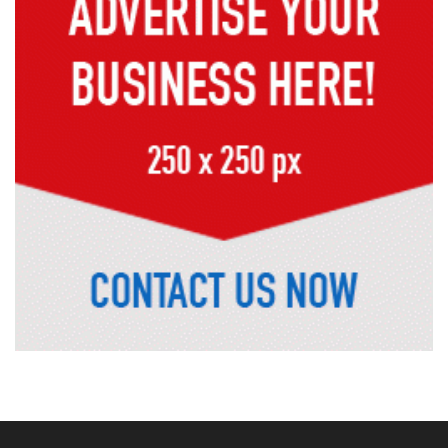
ড্যাবের প্রতিষ্ঠাবার্ষিকীতে চিকিৎসক
সমাবেশের উদ্বোধন করলেন প্রধানমন্ত্রী
১৭ বছর চাকরির পর স্থায়ীকরণের দুশ্চিন্তায়
ব্রেন স্ট্রোক, নির্বাচন অফিসকর্মীর মৃত্যু
কোরআন মজিদে ক্ষতিগ্রস্ত বলা হয়েছে
যাদের
হরমুজ চুক্তির বিনিময়ে ইরানের বন্দর
অবরোধ তুলে নেবে যুক্তরাষ্ট্র