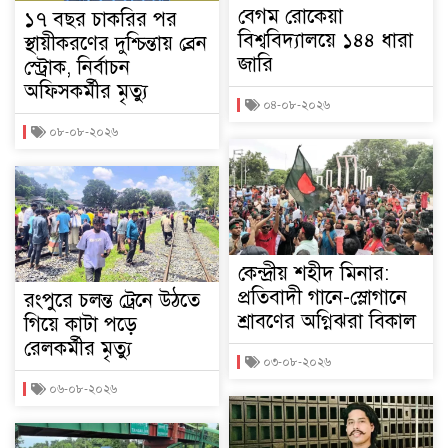
বেগম রোকেয়া
১৭ বছর চাকরির পর
বিশ্ববিদ্যালয়ে ১৪৪ ধারা
স্থায়ীকরণের দুশ্চিন্তায় ব্রেন
জারি
স্ট্রোক, নির্বাচন
অফিসকর্মীর মৃত্যু
০৪-০৮-২০২৬
০৮-০৮-২০২৬
কেন্দ্রীয় শহীদ মিনার:
প্রতিবাদী গানে-স্লোগানে
রংপুরে চলন্ত ট্রেনে উঠতে
শ্রাবণের অগ্নিঝরা বিকাল
গিয়ে কাটা পড়ে
রেলকর্মীর মৃত্যু
০৩-০৮-২০২৬
০৬-০৮-২০২৬