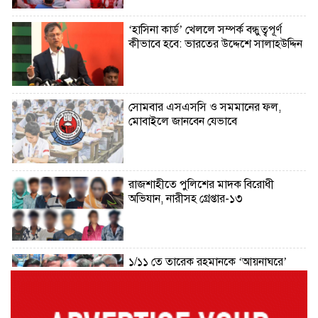
‘হাসিনা কার্ড’ খেললে সম্পর্ক বন্ধুত্বপূর্ণ
কীভাবে হবে: ভারতের উদ্দেশে সালাহউদ্দিন
সোমবার এসএসসি ও সমমানের ফল,
মোবাইলে জানবেন যেভাবে
রাজশাহীতে পুলিশের মাদক বিরোধী
অভিযান, নারীসহ গ্রেপ্তার-১৩
১/১১ তে তারেক রহমানকে ‘আয়নাঘরে’
বন্দি রাখা হয়েছিল: চিফ প্রসিকিউটর