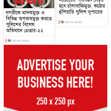
নাটোরের পরিবহন সেক্টর
হবে চাঁদাবাজিমুক্ত, কঠোর
হুঁশিয়ারি পুলিশ সুপারের
নগরীকে মাদকমুক্ত ও
বিভিন্ন অপরাধমুক্ত করতে
০৪-০৮-২০২৬
পুলিশের বিশেষ
অভিযানে গ্রেপ্তার-২২
০৫-০৮-২০২৬