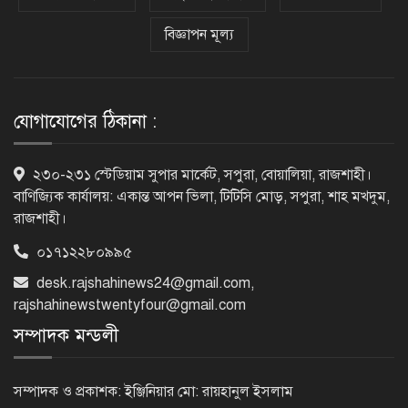
বিজ্ঞাপন মূল্য
নেসকো কেন, কোনো কিছুই রাজশাহী থেকে
যাবে না: ভূমিমন্ত্রী
যোগাযোগের ঠিকানা :
নগরীকে মাদকমুক্ত ও বিভিন্ন অপরাধমুক্ত
২৩০-২৩১ স্টেডিয়াম সুপার মার্কেট, সপুরা, বোয়ালিয়া, রাজশাহী।
করতে পুলিশের বিশেষ অভিযানে
বাণিজ্যিক কার্যালয়: একান্ত আপন ভিলা, টিটিসি মোড়, সপুরা, শাহ মখদুম,
গ্রেপ্তার-২২
রাজশাহী।
০১৭১২২৮০৯৯৫
রাজশাহীতে পুলিশের বিশেষ অভিযানে ৭
মাদক ব্যবসায়ী গ্রেপ্তার
desk.rajshahinews24@gmail.com
,
rajshahinewstwentyfour@gmail.com
সম্পাদক মন্ডলী
৫ আগস্ট গণতান্ত্রিক রাজনৈতিক অধিকার
পুনঃপ্রতিষ্ঠার দিন: প্রধানমন্ত্রী
সম্পাদক ও প্রকাশক: ইঞ্জিনিয়ার মো: রায়হানুল ইসলাম