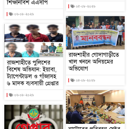
শিক্ষানবিশ এএসপি
০৫-০৮-২০২৬
০৬-০৮-২০২৬
রাজশাহীর গোদাগাড়ীতে
খাল খননে অনিয়মের
রাজশাহীতে পুলিশের
অভিযোগ
বিশেষ অভিযান: ইয়াবা,
ট্যাপেন্টাডল ও গাঁজাসহ
০৪-০৮-২০২৬
৬ মাদক ব্যবসায়ী গ্রেপ্তার
০৬-০৮-২০২৬