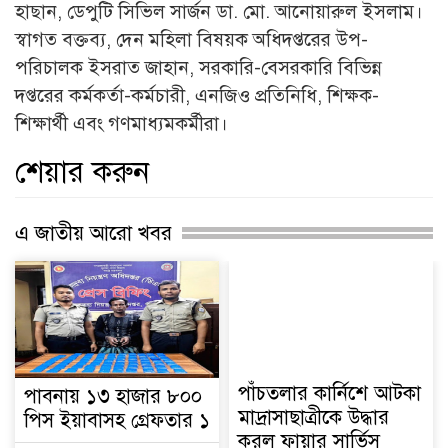
হাছান, ডেপুটি সিভিল সার্জন ডা. মো. আনোয়ারুল ইসলাম।
স্বাগত বক্তব্য, দেন মহিলা বিষয়ক অধিদপ্তরের উপ-
পরিচালক ইসরাত জাহান, সরকারি-বেসরকারি বিভিন্ন
দপ্তরের কর্মকর্তা-কর্মচারী, এনজিও প্রতিনিধি, শিক্ষক-
শিক্ষার্থী এবং গণমাধ্যমকর্মীরা।
শেয়ার করুন
এ জাতীয় আরো খবর
পাঁচতলার কার্নিশে আটকা
পাবনায় ১৩ হাজার ৮০০
মাদ্রাসাছাত্রীকে উদ্ধার
পিস ইয়াবাসহ গ্রেফতার ১
করল ফায়ার সার্ভিস