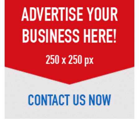
কক্সবাজারের মাতারবাড়ী পৌঁছেছেন
প্রধানমন্ত্রী
রাষ্ট্রপতি নির্বাচনে বিএনপির দুই
মনোনয়নপত্র সংগ্রহ
দিল্লিতে শেখ হাসিনা বিতর্ক: বাংলাদেশ-
ভারত সম্পর্কে টানাপোড়েন কি বাড়ছে?
অষ্টম শ্রেণি পাসেই পুলিশ একাডেমিতে
চাকরির সুযোগ