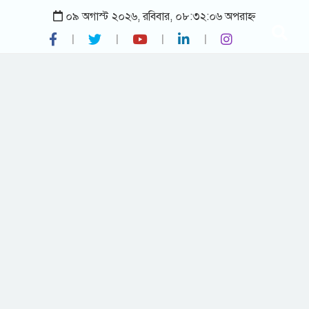
০৯ অগাস্ট ২০২৬, রবিবার, ০৮:৩২:০৬ অপরাহ্ন