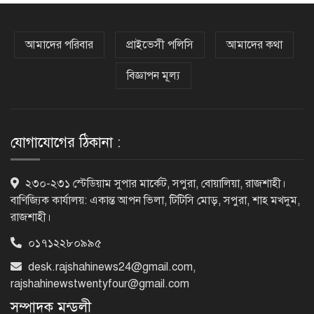
কক্সবাজারের পথে প্রধানমন্ত্রী
আমাদের পরিবার
প্রাইভেসী পলিসি
আমাদের কথা
বিজ্ঞাপন মূল্য
র‌্যাবের বিশেষ অভিযানে দুর্গাপুরে
চাঞ্চল্যকর ধর্ষণচেষ্টা মামলার পলাতক
আসামি গ্রেফতার
যোগাযোগের ঠিকানা :
পাঁচতলার কার্নিশে আটকা মাদ্রাসাছাত্রীকে
২৩০-২৩১ স্টেডিয়াম সুপার মার্কেট, সপুরা, বোয়ালিয়া, রাজশাহী।
উদ্ধার করল ফায়ার সার্ভিস
বাণিজ্যিক কার্যালয়: একান্ত আপন ভিলা, টিটিসি মোড়, সপুরা, শাহ মখদুম,
রাজশাহী।
০১৭১২২৮০৯৯৫
মন্দিরের নিজস্ব জমি ক্রয়, রাসিক প্রশাসক
রিটনের উপস্থিতিতে মহোৎসব
desk.rajshahinews24@gmail.com
,
rajshahinewstwentyfour@gmail.com
সম্পাদক মন্ডলী