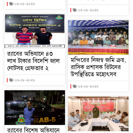
০৯-০৮-২০২৬
০৯-০৮-২০২৬
র‌্যাবের অভিযানে ৪৩
মন্দিরের নিজস্ব জমি ক্রয়,
লাখ টাকার বিদেশি জাল
রাসিক প্রশাসক রিটনের
নোটসহ গ্রেফতার ২
উপস্থিতিতে মহোৎসব
০৯-০৮-২০২৬
০৯-০৮-২০২৬
র‌্যাবের বিশেষ অভিযানে