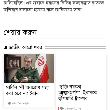
চালিয়েছিল। এর জবাবে ইরানের বিভিন্ন লক্ষ্যবস্তুতে রাতভর
অভিযান চালানো হয়েছে বলে জানিয়েছে তারা।
শেয়ার করুন
এ জাতীয় আরো খবর
‘চুক্তি নয়তো
মার্কিন নৌ অবরোধ সহ্য
আত্মসমর্পণ’, ইরানকে
করা হবে না: ইরান
হুঁশিয়ারি ট্রাম্পের
০৪-০৮-২০২৬
০৪-০৮-২০২৬