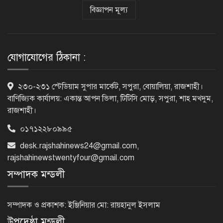
বিজ্ঞাপন মূল্য
রাজশাহীতে পুলিশের বিশেষ অভিযানে ৭
মাদক ব্যবসায়ী গ্রেপ্তার
যোগাযোগের ঠিকানা :
৫ আগস্ট গণতান্ত্রিক রাজনৈতিক অধিকার
২৩০-২৩১ স্টেডিয়াম সুপার মার্কেট, সপুরা, বোয়ালিয়া, রাজশাহী।
পুনঃপ্রতিষ্ঠার দিন: প্রধানমন্ত্রী
বাণিজ্যিক কার্যালয়: একান্ত আপন ভিলা, টিটিসি মোড়, সপুরা, শাহ মখদুম,
রাজশাহী।
০১৭১২২৮০৯৯৫
নেইমারের দুর্দান্ত অ্যাসিস্টে কোয়ার্টার
ফাইনালে সান্তোস
desk.rajshahinews24@gmail.com
,
rajshahinewstwentyfour@gmail.com
সম্পাদক মন্ডলী
জুলাই গণঅভ্যুত্থান দিবস আজ
সম্পাদক ও প্রকাশক: ইঞ্জিনিয়ার মো: রায়হানুল ইসলাম
উপদেষ্ঠা মন্ডলী