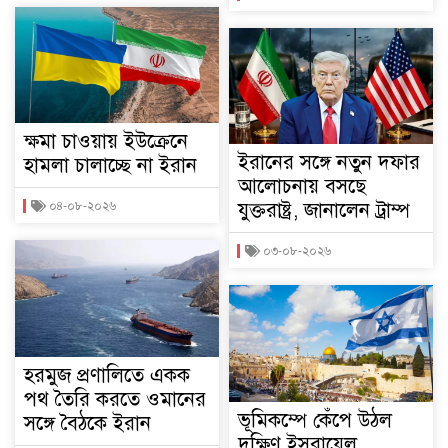
ক্ষমা চাওয়ায় ইউক্রেনে
ইরানের সঙ্গে নতুন দফার
হামলা চালাচ্ছে না ইরান
আলোচনায় বসছে
যুক্তরাষ্ট্র, জানালেন ট্রাম্প
০৪-০৮-২০২৬
০৩-০৮-২০২৬
হরমুজ প্রণালিতে একক
পথ তৈরি করতে ওমানের
ভূমিকম্পে কেঁপে উঠল
সঙ্গে বৈঠকে ইরান
দক্ষিণ ইসরায়েল