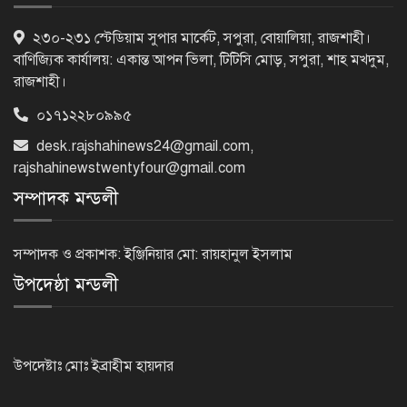
কারিগরি বোর্ডের পাশের হারে নজিরবিহীন
২৩০-২৩১ স্টেডিয়াম সুপার মার্কেট, সপুরা, বোয়ালিয়া, রাজশাহী।
ধস, কমেছে জিপিএ-৫ ও
বাণিজ্যিক কার্যালয়: একান্ত আপন ভিলা, টিটিসি মোড়, সপুরা, শাহ মখদুম,
রাজশাহী।
০১৭১২২৮০৯৯৫
টানা ১১ বছর এসএসসিতে পাশের হারে
এগিয়ে মেয়েরা
desk.rajshahinews24@gmail.com
,
rajshahinewstwentyfour@gmail.com
সম্পাদক মন্ডলী
এসিল্যান্ড হচ্ছেন ৪০ কর্মকর্তা
সম্পাদক ও প্রকাশক: ইঞ্জিনিয়ার মো: রায়হানুল ইসলাম
উপদেষ্ঠা মন্ডলী
প্রধানমন্ত্রীর সঙ্গে আজ ভারতীয়
হাইকমিশনারের প্রথম সাক্ষাৎ
উপদেষ্টাঃ মোঃ ইব্রাহীম হায়দার