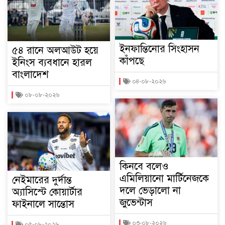
ইনফান্তিনোর সিংহাসন
৫৪ রানে অলআউট হয়ে
কাঁপছে
ইনিংস ব্যবধানে হারল
বাংলাদেশ
০৪-০৮-২০২৬
০৮-০৮-২০২৬
কিনবে বলেও
এমিলিয়ানো মার্টিনেজকে
নেইমারের দুর্দান্ত
দলে ভেড়ালো না
অ্যাসিস্টে কোয়ার্টার
জুভেন্টাস
ফাইনালে সান্তোস
০৩-০৮-২০২৬
০৫-০৮-২০২৬