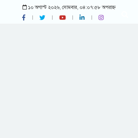
১০ অগাস্ট ২০২৬, সোমবার, ০৪:০৭:৫৮ অপরাহ্ন