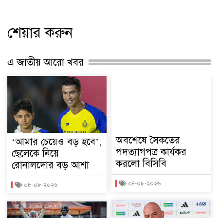
শেয়ার করুন
এ জাতীয় আরো খবর
অবশেষে সৈকতের
‘আমার চেয়েও বড় হবে’,
পদত্যাগপত্র কার্যকর
ছেলেকে নিয়ে
করলো বিসিবি
রোনালদোর বড় আশা
০৪-০৮-২০২৬
০৮-০৮-২০২৬