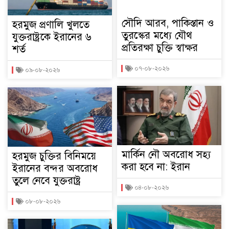
সৌদি আরব, পাকিস্তান ও
হরমুজ প্রণালি খুলতে
তুরস্কের মধ্যে যৌথ
যুক্তরাষ্ট্রকে ইরানের ৬
প্রতিরক্ষা চুক্তি স্বাক্ষর
শর্ত
০৭-০৮-২০২৬
০৯-০৮-২০২৬
মার্কিন নৌ অবরোধ সহ্য
হরমুজ চুক্তির বিনিময়ে
করা হবে না: ইরান
ইরানের বন্দর অবরোধ
তুলে নেবে যুক্তরাষ্ট্র
০৪-০৮-২০২৬
০৮-০৮-২০২৬