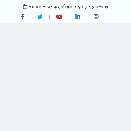
০৯ অগাস্ট ২০২৬, রবিবার, ০৫:৪১:৩১ অপরাহ্ন