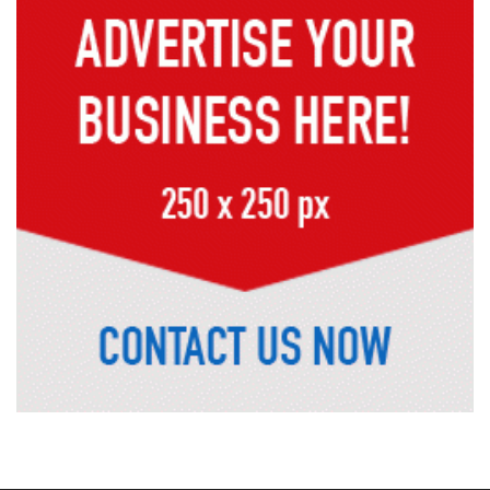
কক্সবাজারের পথে প্রধানমন্ত্রী
র‌্যাবের বিশেষ অভিযানে দুর্গাপুরে
চাঞ্চল্যকর ধর্ষণচেষ্টা মামলার পলাতক
আসামি গ্রেফতার
পাঁচতলার কার্নিশে আটকা মাদ্রাসাছাত্রীকে
উদ্ধার করল ফায়ার সার্ভিস
মন্দিরের নিজস্ব জমি ক্রয়, রাসিক প্রশাসক
রিটনের উপস্থিতিতে মহোৎসব