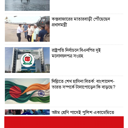
কক্সবাজারের মাতারবাড়ী পৌঁছেছেন
প্রধানমন্ত্রী
রাষ্ট্রপতি নির্বাচনে বিএনপির দুই
মনোনয়নপত্র সংগ্রহ
দিল্লিতে শেখ হাসিনা বিতর্ক: বাংলাদেশ-
ভারত সম্পর্কে টানাপোড়েন কি বাড়ছে?
অষ্টম শ্রেণি পাসেই পুলিশ একাডেমিতে
চাকরির সুযোগ