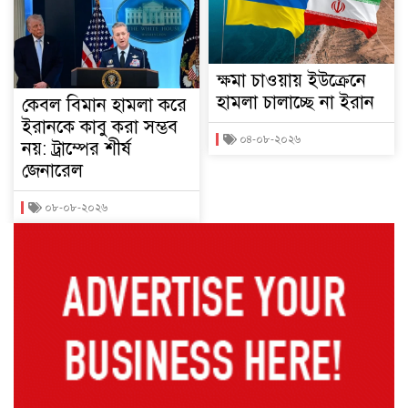
ক্ষমা চাওয়ায় ইউক্রেনে
হামলা চালাচ্ছে না ইরান
কেবল বিমান হামলা করে
ইরানকে কাবু করা সম্ভব
০৪-০৮-২০২৬
নয়: ট্রাম্পের শীর্ষ
জেনারেল
০৮-০৮-২০২৬