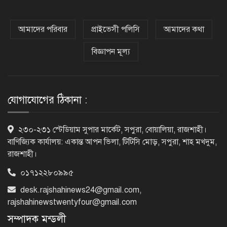
হরমুজ প্রণালি খুলতে যুক্তরাষ্ট্রকে ইরানের ৬
শর্ত
আমাদের পরিবার
প্রাইভেসী পলিসি
আমাদের কথা
বিজ্ঞাপন মূল্য
গুরুতর অসুস্থ ‘বালিকা বধূ’, দোয়া চাইলেন
স্বামী
যোগাযোগের ঠিকানা :
ট্রেজারি বিল-বন্ডে ব্যক্তি বিনিয়োগ কমেছে
২৩০-২৩১ স্টেডিয়াম সুপার মার্কেট, সপুরা, বোয়ালিয়া, রাজশাহী।
বাণিজ্যিক কার্যালয়: একান্ত আপন ভিলা, টিটিসি মোড়, সপুরা, শাহ মখদুম,
রাজশাহী।
০১৭১২২৮০৯৯৫
ফ্যাসিবাদবিরোধী শক্তির ঐক্যবদ্ধ প্রচেষ্টা
ছাড়া জুলাই গণঅভ্যুত্থানের প্রত্যাশা পূরণ
desk.rajshahinews24@gmail.com
,
হবে না
rajshahinewstwentyfour@gmail.com
সম্পাদক মন্ডলী