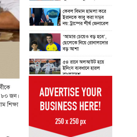
কেবল বিমান হামলা করে
ইরানকে কাবু করা সম্ভব
নয়: ট্রাম্পের শীর্ষ জেনারেল
‘আমার চেয়েও বড় হবে’,
ছেলেকে নিয়ে রোনালদোর
বড় আশা
৫৪ রানে অলআউট হয়ে
ইনিংস ব্যবধানে হারল
বাংলাদেশ
্থীকে
‘জেন-জি’ই ‘দেশের
চালিকা শক্তি’, আগের
েন ৮০ জন।
মন্তব্য থেকে ইউ-টার্ন কঙ্গনা
াম শিক্ষা
রনৌতের
প্রাক্তনের স্মৃতিতে গভীর
রাতে ঘুম উধাও? জেনে
নিন মুক্তির উপায়