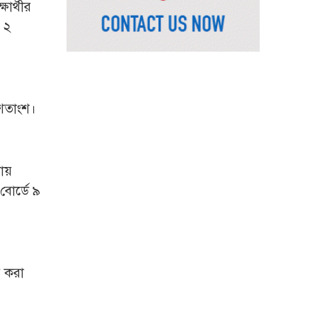
ার্থীর
দেশের আট জেলায়
র ২
বজ্রবৃষ্টির আশঙ্কা, ছয়
অঞ্চলে হতে পারে ভারী
বর্ষণ
অর্ধশতাধিক বাংলাদেশিসহ
গ্রিসের উপকূলে ২০২
 শতাংশ।
অভিবাসী উদ্ধার
সৌদি আরব, পাকিস্তান ও
তুরস্কের মধ্যে যৌথ
পায়
প্রতিরক্ষা চুক্তি স্বাক্ষর
বোর্ডে ৯
রাষ্ট্রপতি নির্বাচন: ডাকা হবে
সংসদের বিশেষ অধিবেশন
বিএনপি নেতাকর্মীদের ‘খাই
র করা
খাই’ বন্ধের আহ্বান এমপি
জামালের