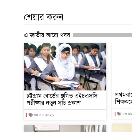
শেয়ার করুন
এ জাতীয় আরো খবর
প্রথমব
চট্টগ্রাম বোর্ডের স্থগিত এইচএসসি
শিক্ষকদ
পরীক্ষার নতুন সূচি প্রকাশ
০৩-০
০৪-০৮-২০২৬