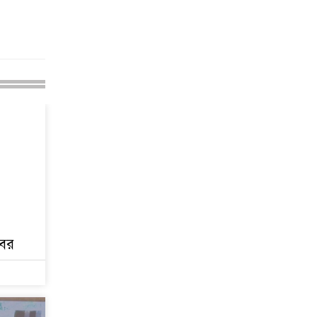
২৩তম রাষ্ট্রপতি হিসেবে
আলোচনায় যারা
বিদায়বেলায় রাজশাহী
জেলা পুলিশের ভালোবাসা
পেলেন দুই শিক্ষানবিশ
এএসপি
রাজশাহীতে পুলিশের
বিশেষ অভিযান: ইয়াবা,
ট্যাপেন্টাডল ও গাঁজাসহ ৬
মাদক ব্যবসায়ী গ্রেপ্তার
নদীদূষণ রোধে সমন্বিত
পদক্ষেপ গ্রহণে অবহেলার
সুযোগ নেই: প্রধানমন্ত্রী
োবর
উদ্যোক্তা মেলার সমাপনী
অনুষ্ঠান, ৬০ উদ্যোক্তাকে
সম্মাননা দিলেন সিটি
প্রশাসক