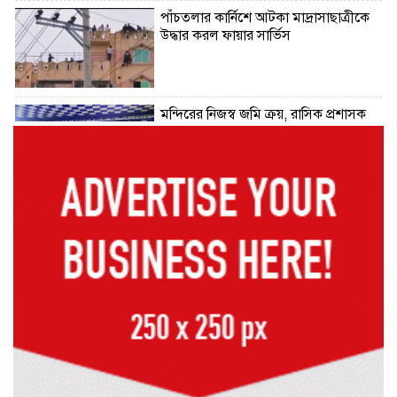
পাঁচতলার কার্নিশে আটকা মাদ্রাসাছাত্রীকে
উদ্ধার করল ফায়ার সার্ভিস
মন্দিরের নিজস্ব জমি ক্রয়, রাসিক প্রশাসক
রিটনের উপস্থিতিতে মহোৎসব
হরমুজ প্রণালি খুলতে যুক্তরাষ্ট্রকে ইরানের ৬
শর্ত
গুরুতর অসুস্থ ‘বালিকা বধূ’, দোয়া চাইলেন
স্বামী