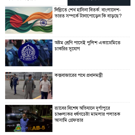
দিল্লিতে শেখ হাসিনা বিতর্ক: বাংলাদেশ-
ভারত সম্পর্কে টানাপোড়েন কি বাড়ছে?
অষ্টম শ্রেণি পাসেই পুলিশ একাডেমিতে
চাকরির সুযোগ
কক্সবাজারের পথে প্রধানমন্ত্রী
র‌্যাবের বিশেষ অভিযানে দুর্গাপুরে
চাঞ্চল্যকর ধর্ষণচেষ্টা মামলার পলাতক
আসামি গ্রেফতার