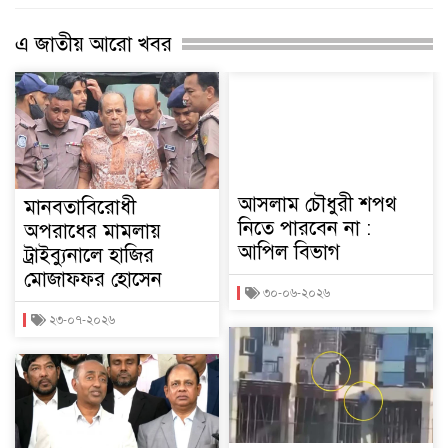
এ জাতীয় আরো খবর
আসলাম চৌধুরী শপথ
মানবতাবিরোধী
নিতে পারবেন না :
অপরাধের মামলায়
আপিল বিভাগ
ট্রাইব্যুনালে হাজির
মোজাফফর হোসেন
৩০-০৬-২০২৬
২৩-০৭-২০২৬