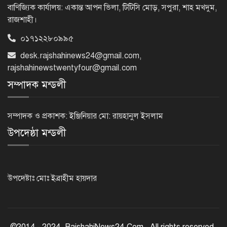
মোবাইলে জানবেন যেভাবে
বাণিজ্যিক কার্যালয়: একান্ত আপন ভিলা, টিটিসি মোড়, সপুরা, শাহ মখদুম,
রাজশাহী।
০১৭১২২৮০৯৯৫
রাজশাহীতে পুলিশের মাদক বিরোধী
অভিযান, নারীসহ গ্রেপ্তার-১৩
desk.rajshahinews24@gmail.com
,
rajshahinewstwentyfour@gmail.com
সম্পাদক মন্ডলী
১/১১ তে তারেক রহমানকে ‘আয়নাঘরে’
বন্দি রাখা হয়েছিল: চিফ প্রসিকিউটর
সম্পাদক ও প্রকাশক: ইঞ্জিনিয়ার মো: রায়হানুল ইসলাম
উপদেষ্ঠা মন্ডলী
ড্যাবের প্রতিষ্ঠাবার্ষিকীতে চিকিৎসক
সমাবেশের উদ্বোধন করলেন প্রধানমন্ত্রী
উপদেষ্টাঃ মোঃ ইব্রাহীম হায়দার
১৭ বছর চাকরির পর স্থায়ীকরণের দুশ্চিন্তায়
ব্রেন স্ট্রোক, নির্বাচন অফিসকর্মীর মৃত্যু
©2014 - 2024. RajshahiNews24.Com . All rights reserved.