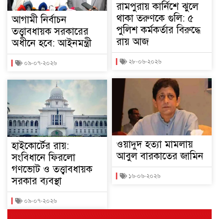
রামপুরায় কার্নিশে ঝুলে
থাকা তরুণকে গুলি: ৫
আগামী নির্বাচন
পুলিশ কর্মকর্তার বিরুদ্ধে
তত্ত্বাবধায়ক সরকারের
রায় আজ
অধীনে হবে: আইনমন্ত্রী
২৮-০৬-২০২৬
০৯-০৭-২০২৬
ওয়াদুদ হত্যা মামলায়
হাইকোর্টের রায়:
আবুল বারকাতের জামিন
সংবিধানে ফিরলো
গণভোট ও তত্ত্বাবধায়ক
১৬-০৬-২০২৬
সরকার ব্যবস্থা
০৯-০৭-২০২৬