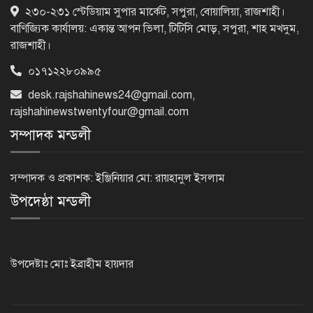
৫ আগস্ট গণতান্ত্রিক রাজনৈতিক অধিকার
২৩০-২৩১ স্টেডিয়াম সুপার মার্কেট, সপুরা, বোয়ালিয়া, রাজশাহী।
পুনঃপ্রতিষ্ঠার দিন: প্রধানমন্ত্রী
বাণিজ্যিক কার্যালয়: একান্ত আপন ভিলা, টিটিসি মোড়, সপুরা, শাহ মখদুম,
রাজশাহী।
০১৭১২২৮০৯৯৫
নেইমারের দুর্দান্ত অ্যাসিস্টে কোয়ার্টার
ফাইনালে সান্তোস
desk.rajshahinews24@gmail.com
,
rajshahinewstwentyfour@gmail.com
সম্পাদক মন্ডলী
জুলাই গণঅভ্যুত্থান দিবস আজ
সম্পাদক ও প্রকাশক: ইঞ্জিনিয়ার মো: রায়হানুল ইসলাম
উপদেষ্ঠা মন্ডলী
জুলাই স্মৃতি জাদুঘর উদ্বোধন করলেন
প্রধানমন্ত্রী
উপদেষ্টাঃ মোঃ ইব্রাহীম হায়দার
‘জুলাই সনদ বাস্তবায়ন করে গণতান্ত্রিক রাষ্ট্র