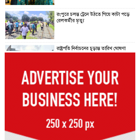
রংপুরে চলন্ত ট্রেনে উঠতে গিয়ে কাটা পড়ে
রেলকর্মীর মৃত্যু
রাষ্ট্রপতি নির্বাচনের চূড়ান্ত তারিখ ঘোষণা
সাভারের রাজপথে রক্তের দাগ, স্মৃতিতে
এখনও ৫ আগস্ট
ভিসাসেবা নিয়ে ভারতীয় হাইকমিশনের
সতর্কতা জারি