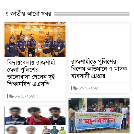
এ জাতীয় আরো খবর
রাজশাহীতে পুলিশের
বিদায়বেলায় রাজশাহী
বিশেষ অভিযানে ৭ মাদক
জেলা পুলিশের
ব্যবসায়ী গ্রেপ্তার
ভালোবাসা পেলেন দুই
শিক্ষানবিশ এএসপি
০৫-০৮-২০২৬
০৬-০৮-২০২৬