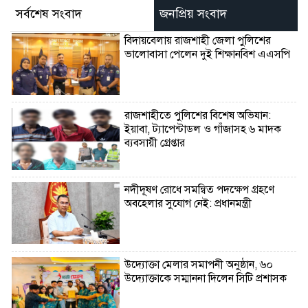
সর্বশেষ সংবাদ
জনপ্রিয় সংবাদ
বিদায়বেলায় রাজশাহী জেলা পুলিশের
ভালোবাসা পেলেন দুই শিক্ষানবিশ এএসপি
রাজশাহীতে পুলিশের বিশেষ অভিযান:
ইয়াবা, ট্যাপেন্টাডল ও গাঁজাসহ ৬ মাদক
ব্যবসায়ী গ্রেপ্তার
নদীদূষণ রোধে সমন্বিত পদক্ষেপ গ্রহণে
অবহেলার সুযোগ নেই: প্রধানমন্ত্রী
উদ্যোক্তা মেলার সমাপনী অনুষ্ঠান, ৬০
উদ্যোক্তাকে সম্মাননা দিলেন সিটি প্রশাসক