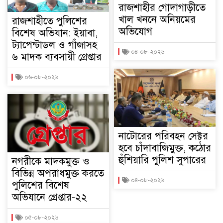
রাজশাহীর গোদাগাড়ীতে
খাল খননে অনিয়মের
রাজশাহীতে পুলিশের
অভিযোগ
বিশেষ অভিযান: ইয়াবা,
ট্যাপেন্টাডল ও গাঁজাসহ
০৪-০৮-২০২৬
৬ মাদক ব্যবসায়ী গ্রেপ্তার
০৬-০৮-২০২৬
নাটোরের পরিবহন সেক্টর
হবে চাঁদাবাজিমুক্ত, কঠোর
হুঁশিয়ারি পুলিশ সুপারের
নগরীকে মাদকমুক্ত ও
বিভিন্ন অপরাধমুক্ত করতে
০৪-০৮-২০২৬
পুলিশের বিশেষ
অভিযানে গ্রেপ্তার-২২
০৫-০৮-২০২৬