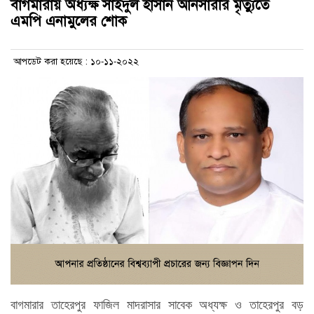
বাগমারায় অধ্যক্ষ সাইদুল হাসান আনসারীর মৃত্যুতে
এমপি এনামুলের শোক
আপডেট করা হয়েছে : ১০-১১-২০২২
বাগমারার তাহেরপুর ফাজিল মাদরাসার সাবেক অধ্যক্ষ ও তাহেরপুর বড়