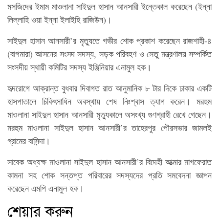
মসজিদের ইমাম মাওলানা সাইদুল হাসান আনসারী ইন্তেকাল করেছেন (ইন্না
লিল্লাহি ওয়া ইন্না ইলাইহি রাজিউন)।
সাইদুল হাসান আনসারী’র মৃত্যুতে গভীর শোক প্রকাশ করেছেন রাজশাহী-৪
(বাগমারা) আসনের সংসদ সদস্য, সড়ক পরিবহণ ও সেতু মন্ত্রণালয় সম্পর্কিত
সংসদীয় স্থায়ী কমিটির সদস্য ইঞ্জিনিয়ার এনামুল হক।
হৃদরোগে আক্রান্ত বুধবার দিবাগত রাত আনুমানিক ৮ টার দিকে ঢাকার একটি
হাসপাতালে চিকিৎসাধিন অবস্থায় শেষ নিঃশ্বাস ত্যাগ করেন। মরহুম
মাওলানা সাইদুল হাসান আনসারী মৃত্যুকালে অসংখ্য গুণগ্রাহী রেখে গেছেন।
মরহুম মাওলানা সাইদুল হাসান আনসারী’র তাহেরপুর পৌরসভার জামলই
গ্রামের বাসিন্দা।
সাবেক অধ্যক্ষ মাওলানা সাইদুল হাসান আনসারী’র বিদেহী আত্মার মাগফেরাত
কামনা সহ শোক সন্তপ্ত পরিবারের সদস্যদের প্রতি সমবেদনা জ্ঞাপন
করেছেন এমপি এনামুল হক।
শেয়ার করুন