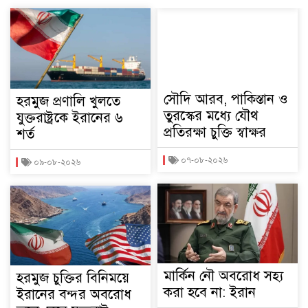
সৌদি আরব, পাকিস্তান ও
হরমুজ প্রণালি খুলতে
তুরস্কের মধ্যে যৌথ
যুক্তরাষ্ট্রকে ইরানের ৬
প্রতিরক্ষা চুক্তি স্বাক্ষর
শর্ত
০৭-০৮-২০২৬
০৯-০৮-২০২৬
মার্কিন নৌ অবরোধ সহ্য
হরমুজ চুক্তির বিনিময়ে
করা হবে না: ইরান
ইরানের বন্দর অবরোধ