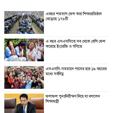
এবছর শতভাগ ফেল করা শিক্ষাপ্রতিষ্ঠান
বেড়েছে ১৭৮টি
এ বছর এসএসসিতে সব থেকে বেশি ফেল
করেছে ইংরেজি ও গণিতে
এসএসসি-সমমানে পাসের হার ১৯ বছরের
মধ্যে সর্বনিম্ন
ফলাফল পুনঃনিরীক্ষণ নিয়ে যা বললেন
শিক্ষামন্ত্রী