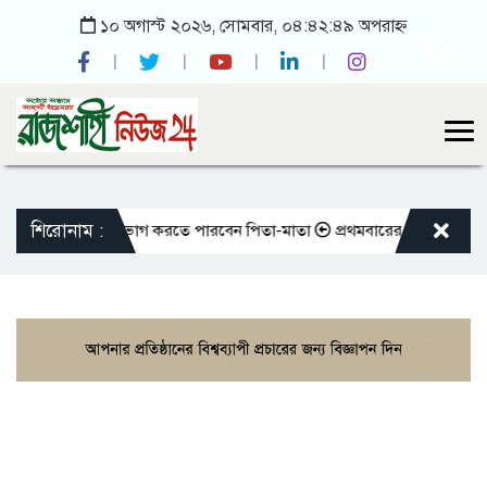
১০ অগাস্ট ২০২৬, সোমবার, ০৪:৪২:৪৯ অপরাহ্ন
শিরোনাম :
করলেও আজীবন ভোগ করতে পারবেন পিতা-মাতা
প্রথমবারের মতো এমপিওভুক্ত শিক্ষ