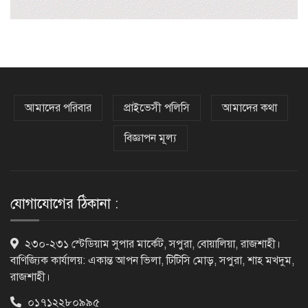
৩১২টি প্রতিষ্ঠানের সব শিক্ষার্থীই ফেল
এসএসসির ফল প্রকাশ, কোন বোর্ডে পাসের
হার কত
আমাদের পরিবার
প্রাইভেসী পলিসি
আমাদের কথা
বিজ্ঞাপন মূল্য
এবার এসএসসি পরীক্ষায় ফেল প্রায় ৭ লাখ
শিক্ষার্থী
যোগাযোগের ঠিকানা :
রাজশাহী শিক্ষা বোর্ডে সাত বছরের মধ্যে
২৩০-২৩১ স্টেডিয়াম সুপার মার্কেট, সপুরা, বোয়ালিয়া, রাজশাহী।
ফলাফলে বড় ধস
বাণিজ্যিক কার্যালয়: একান্ত আপন ভিলা, টিটিসি মোড়, সপুরা, শাহ মখদুম,
রাজশাহী।
০১৭১২২৮০৯৯৫