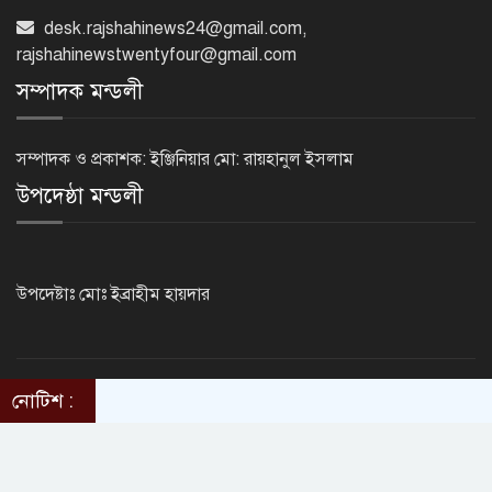
কারিগরি বোর্ডের পাশের হারে নজিরবিহীন
ধস, কমেছে জিপিএ-৫ ও
desk.rajshahinews24@gmail.com
,
rajshahinewstwentyfour@gmail.com
সম্পাদক মন্ডলী
টানা ১১ বছর এসএসসিতে পাশের হারে
এগিয়ে মেয়েরা
সম্পাদক ও প্রকাশক: ইঞ্জিনিয়ার মো: রায়হানুল ইসলাম
উপদেষ্ঠা মন্ডলী
এসিল্যান্ড হচ্ছেন ৪০ কর্মকর্তা
উপদেষ্টাঃ মোঃ ইব্রাহীম হায়দার
প্রধানমন্ত্রীর সঙ্গে আজ ভারতীয়
হাইকমিশনারের প্রথম সাক্ষাৎ
©2014 - 2024. RajshahiNews24.Com . All rights reserved.
নোটিশ :
ThemesBazar.com
Design & Developed BY
সৌদি আরবে ১৬ বাংলাদেশির মৃত্যুতে