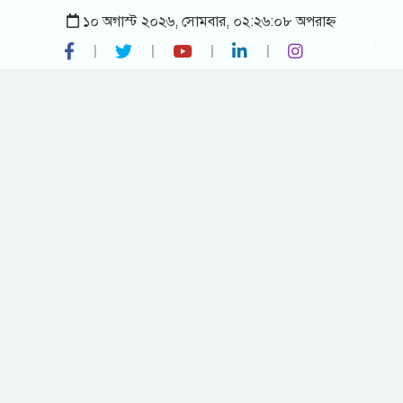
১০ অগাস্ট ২০২৬, সোমবার, ০২:২৬:০৮ অপরাহ্ন