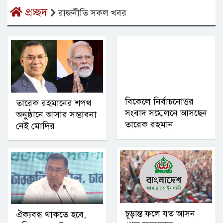
প্রচ্ছদ
রাজনীতি সকল খবর
বিকেলে নির্বাচনোত্তর
তারেক রহমানের শপথ
সংবাদ সম্মেলনে আসছেন
অনুষ্ঠানে আসার সম্ভাবনা
তারেক রহমান
নেই মোদির
চূড়ান্ত ফলে যত আসন
ঐক্যবদ্ধ থাকতে হবে,