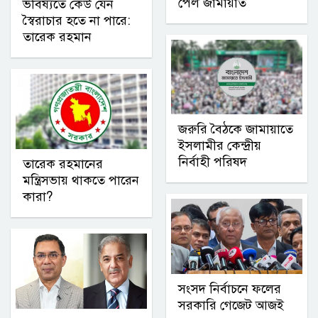
পেল জামায়াত
ভবিষ্যতে কেউ যেন
স্বৈরাচার হতে না পারে:
তারেক রহমান
জরুরি বৈঠকে জামায়াতে
ইসলামীর কেন্দ্রীয়
নির্বাহী পরিষদ
তারেক রহমানের
মন্ত্রিসভায় থাকতে পারেন
কারা?
সংসদ নির্বাচনে ফলের
সরকারি গেজেট আজই