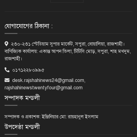
রাজশাহী শিক্ষা বোর্ডে সাত বছরের মধ্যে
ফলাফলে বড় ধস
যোগাযোগের ঠিকানা :
কারিগরি বোর্ডের পাশের হারে নজিরবিহীন
২৩০-২৩১ স্টেডিয়াম সুপার মার্কেট, সপুরা, বোয়ালিয়া, রাজশাহী।
ধস, কমেছে জিপিএ-৫ ও
বাণিজ্যিক কার্যালয়: একান্ত আপন ভিলা, টিটিসি মোড়, সপুরা, শাহ মখদুম,
রাজশাহী।
০১৭১২২৮০৯৯৫
টানা ১১ বছর এসএসসিতে পাশের হারে
desk.rajshahinews24@gmail.com
,
এগিয়ে মেয়েরা
rajshahinewstwentyfour@gmail.com
সম্পাদক মন্ডলী
এসিল্যান্ড হচ্ছেন ৪০ কর্মকর্তা
সম্পাদক ও প্রকাশক: ইঞ্জিনিয়ার মো: রায়হানুল ইসলাম
উপদেষ্ঠা মন্ডলী