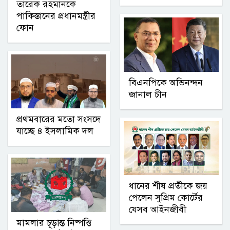
তারেক রহমানকে
পাকিস্তানের প্রধানমন্ত্রীর
ফোন
বিএনপিকে অভিনন্দন
জানাল চীন
প্রথমবারের মতো সংসদে
যাচ্ছে ৪ ইসলামিক দল
ধানের শীষ প্রতীকে জয়
পেলেন সুপ্রিম কোর্টের
যেসব আইনজীবী
মামলার চূড়ান্ত নিষ্পত্তি