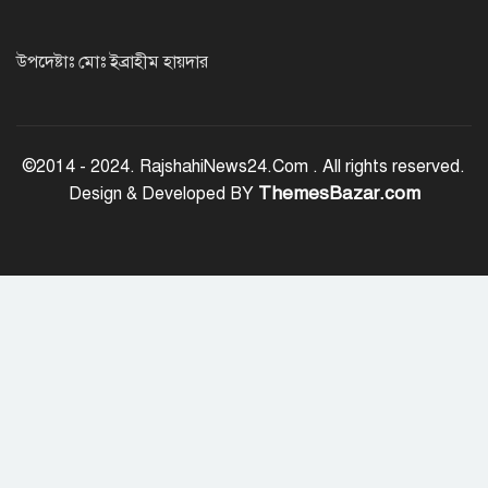
প্রধানমন্ত্রীর সঙ্গে আজ ভারতীয়
হাইকমিশনারের প্রথম সাক্ষাৎ
উপদেষ্টাঃ মোঃ ইব্রাহীম হায়দার
সৌদি আরবে ১৬ বাংলাদেশির মৃত্যুতে
পররাষ্ট্র মন্ত্রণালয়ের শোক
©2014 - 2024. RajshahiNews24.Com . All rights reserved.
ThemesBazar.com
Design & Developed BY
মৃত্যুদণ্ডের রায়ের বিরুদ্ধে আবুল কালাম
আযাদের আপিল
এসএসসির ফল প্রকাশ, পাশের হার ৬২.২৫
শতাংশ
সিল্কসিটির এসি কামরায় ওঠায় বৃদ্ধাকে