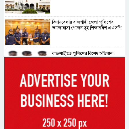
বিদায়বেলায় রাজশাহী জেলা পুলিশের
ভালোবাসা পেলেন দুই শিক্ষানবিশ এএসপি
রাজশাহীতে পুলিশের বিশেষ অভিযান:
ইয়াবা, ট্যাপেন্টাডল ও গাঁজাসহ ৬ মাদক
ব্যবসায়ী গ্রেপ্তার
নদীদূষণ রোধে সমন্বিত পদক্ষেপ গ্রহণে
অবহেলার সুযোগ নেই: প্রধানমন্ত্রী
উদ্যোক্তা মেলার সমাপনী অনুষ্ঠান, ৬০
উদ্যোক্তাকে সম্মাননা দিলেন সিটি প্রশাসক