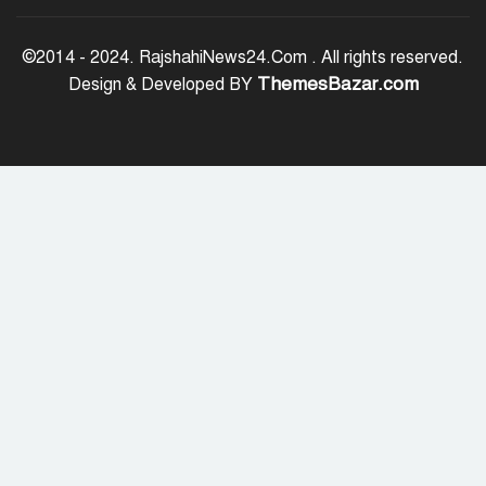
৫ আগস্ট গণতান্ত্রিক রাজনৈতিক অধিকার
পুনঃপ্রতিষ্ঠার দিন: প্রধানমন্ত্রী
©2014 - 2024. RajshahiNews24.Com . All rights reserved.
ThemesBazar.com
Design & Developed BY
নেইমারের দুর্দান্ত অ্যাসিস্টে কোয়ার্টার
ফাইনালে সান্তোস
জুলাই গণঅভ্যুত্থান দিবস আজ
জুলাই স্মৃতি জাদুঘর উদ্বোধন করলেন
প্রধানমন্ত্রী