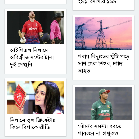
২৯১, সৌম্যর ১৬৯
আইপিএল নিলামে
পবায় বিদ্যুতের খুঁটি পড়ে
অবিক্রীত সল্টের টানা
প্রাণ গেল শিশুর, দাদি
দুই সেঞ্চুরি
আহত
নিলামে ভুল ক্রিকেটার
সৌম্যর সমস্যা ধরতে
কিনে বিপাকে প্রীতি
পারছেন না হাথুরুও