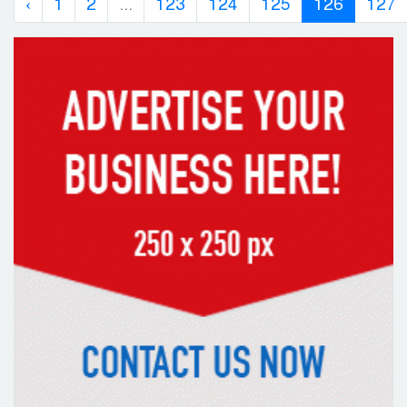
‹
1
2
...
123
124
125
126
127