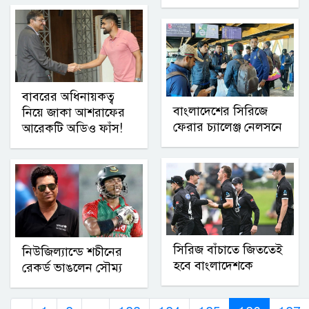
বাবরের অধিনায়কত্ব
বাংলাদেশের সিরিজে
নিয়ে জাকা আশরাফের
ফেরার চ্যালেঞ্জ নেলসনে
আরেকটি অডিও ফাঁস!
সিরিজ বাঁচাতে জিততেই
নিউজিল্যান্ডে শচীনের
হবে বাংলাদেশকে
রেকর্ড ভাঙলেন সৌম্য