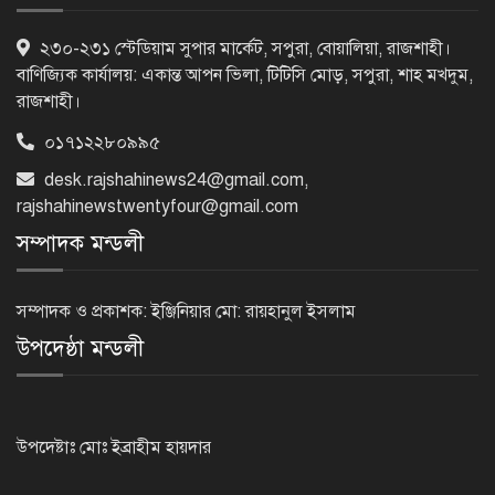
দুর্নীতিমুক্ত প্রশাসন গড়াই সরকারের মূল
২৩০-২৩১ স্টেডিয়াম সুপার মার্কেট, সপুরা, বোয়ালিয়া, রাজশাহী।
লক্ষ্য : ভূমিমন্ত্রী
বাণিজ্যিক কার্যালয়: একান্ত আপন ভিলা, টিটিসি মোড়, সপুরা, শাহ মখদুম,
রাজশাহী।
০১৭১২২৮০৯৯৫
নেসকো কেন, কোনো কিছুই রাজশাহী থেকে
desk.rajshahinews24@gmail.com
,
যাবে না: ভূমিমন্ত্রী
rajshahinewstwentyfour@gmail.com
সম্পাদক মন্ডলী
নগরীকে মাদকমুক্ত ও বিভিন্ন অপরাধমুক্ত
করতে পুলিশের বিশেষ অভিযানে
সম্পাদক ও প্রকাশক: ইঞ্জিনিয়ার মো: রায়হানুল ইসলাম
গ্রেপ্তার-২২
উপদেষ্ঠা মন্ডলী
রাজশাহীতে পুলিশের বিশেষ অভিযানে ৭
মাদক ব্যবসায়ী গ্রেপ্তার
উপদেষ্টাঃ মোঃ ইব্রাহীম হায়দার