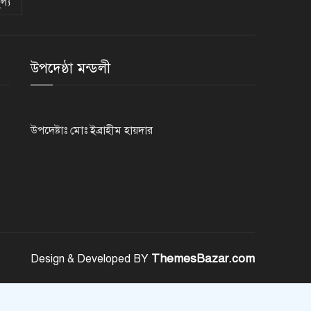
ল্য
নেসকো কেন, কোনো কিছুই রাজশাহী
থেকে যাবে না: ভূমিমন্ত্রী
উপদেষ্ঠা মন্ডলী
নগরীকে মাদকমুক্ত ও বিভিন্ন
অপরাধমুক্ত করতে পুলিশের বিশেষ
অভিযানে গ্রেপ্তার-২২
উপদেষ্টাঃ মোঃ ইব্রাহীম হায়দার
রাজশাহীতে পুলিশের বিশেষ অভিযানে
৭ মাদক ব্যবসায়ী গ্রেপ্তার
৫ আগস্ট গণতান্ত্রিক রাজনৈতিক
অধিকার পুনঃপ্রতিষ্ঠার দিন: প্রধানমন্ত্রী
ThemesBazar.com
Design & Developed BY
নেইমারের দুর্দান্ত অ্যাসিস্টে কোয়ার্টার
ফাইনালে সান্তোস