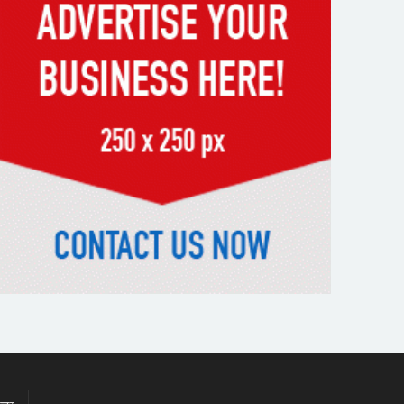
পড়ে রেলকর্মীর মৃত্যু
রাষ্ট্রপতি নির্বাচনের চূড়ান্ত তারিখ
ঘোষণা
সাভারের রাজপথে রক্তের দাগ,
স্মৃতিতে এখনও ৫ আগস্ট
ভিসাসেবা নিয়ে ভারতীয় হাইকমিশনের
সতর্কতা জারি
দুর্নীতিমুক্ত প্রশাসন গড়াই সরকারের
মূল লক্ষ্য : ভূমিমন্ত্রী