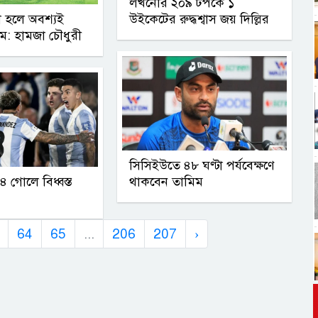
লখনৌর ২০৯ টপকে ১
 হলে অবশ্যই
উইকেটের রুদ্ধশ্বাস জয় দিল্লির
: হামজা চৌধুরী
সিসিইউতে ৪৮ ঘণ্টা পর্যবেক্ষণে
 ৪ গোলে বিধ্বস্ত
থাকবেন তামিম
64
65
...
206
207
›