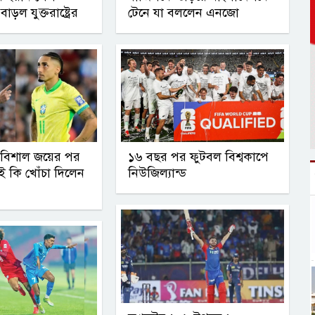
বাড়ল যুক্তরাষ্ট্রের
টেনে যা বললেন এনজো
র বিশাল জয়ের পর
১৬ বছর পর ফুটবল বিশ্বকাপে
ই কি খোঁচা দিলেন
নিউজিল্যান্ড