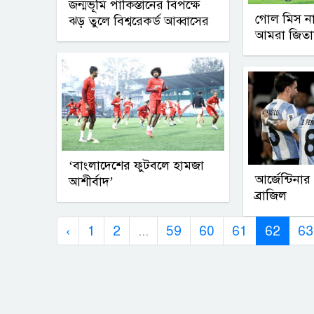
জন্মভূমি পাকিস্তানের বিপক্ষে
গোল মিস না
ঝড় তুলে বিশ্বরেকর্ড আব্বাসের
আমরা জিতাম
‘বাংলাদেশের ফুটবলে হামজা
আর্জেন্টিনার
আশীর্বাদ’
ব্রাজিল
‹
1
2
...
59
60
61
62
63