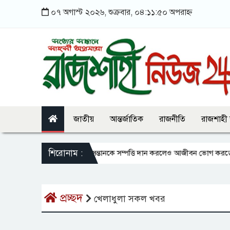
০৭ অগাস্ট ২০২৬, শুক্রবার, ০৪:১১:৫০ অপরাহ্ন
জাতীয়
আন্তর্জাতিক
রাজনীতি
রাজশাহী
শিরোনাম :
সন্তানকে সম্পত্তি দান করলেও আজীবন ভোগ করতে পারবে
প্রচ্ছদ
খেলাধুলা সকল খবর