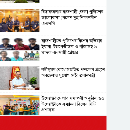
বিদায়বেলায় রাজশাহী জেলা পুলিশের
ভালোবাসা পেলেন দুই শিক্ষানবিশ
এএসপি
রাজশাহীতে পুলিশের বিশেষ অভিযান:
ইয়াবা, ট্যাপেন্টাডল ও গাঁজাসহ ৬
মাদক ব্যবসায়ী গ্রেপ্তার
নদীদূষণ রোধে সমন্বিত পদক্ষেপ গ্রহণে
অবহেলার সুযোগ নেই: প্রধানমন্ত্রী
উদ্যোক্তা মেলার সমাপনী অনুষ্ঠান, ৬০
উদ্যোক্তাকে সম্মাননা দিলেন সিটি
প্রশাসক
রংপুরে চলন্ত ট্রেনে উঠতে গিয়ে কাটা