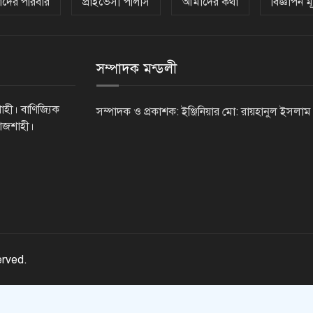
দের পরিবার
প্রাইভেসী পলিসি
আমাদের কথা
বিজ্ঞাপন মূ
সম্পাদক মন্ডলী
াহী। বাণিজ্যিক
সম্পাদক ও প্রকাশক: ইঞ্জিনিয়ার মো: রায়হানুল ইসলাম
রাজশাহী।
erved.