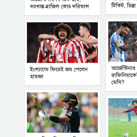
টিকিট, চিন্তা 
বরখাস্ত ব্রাজিল কোচ দরিভাল
আর্জেন্টিনা
ইংল্যান্ডে ফিরেই জয় পেলেন
রাফিনিয়াকে
হামজা
মেসি?