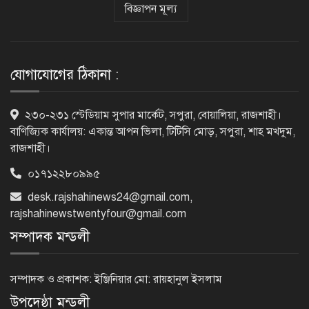
বিজ্ঞাপন মূল্য
সৌদি আরব, পাকিস্তান ও তুরস্কের মধ্যে
যৌথ প্রতিরক্ষা চুক্তি স্বাক্ষর
যোগাযোগের ঠিকানা :
রাষ্ট্রপতি নির্বাচন: ডাকা হবে সংসদের বিশেষ
২৩০-২৩১ স্টেডিয়াম সুপার মার্কেট, সপুরা, বোয়ালিয়া, রাজশাহী।
অধিবেশন
বাণিজ্যিক কার্যালয়: একান্ত আপন ভিলা, টিটিসি মোড়, সপুরা, শাহ মখদুম,
রাজশাহী।
০১৭১২২৮০৯৯৫
বিএনপি নেতাকর্মীদের ‘খাই খাই’ বন্ধের
desk.rajshahinews24@gmail.com
,
আহ্বান এমপি জামালের
rajshahinewstwentyfour@gmail.com
সম্পাদক মন্ডলী
২৩তম রাষ্ট্রপতি হিসেবে আলোচনায় যারা
সম্পাদক ও প্রকাশক: ইঞ্জিনিয়ার মো: রায়হানুল ইসলাম
উপদেষ্ঠা মন্ডলী