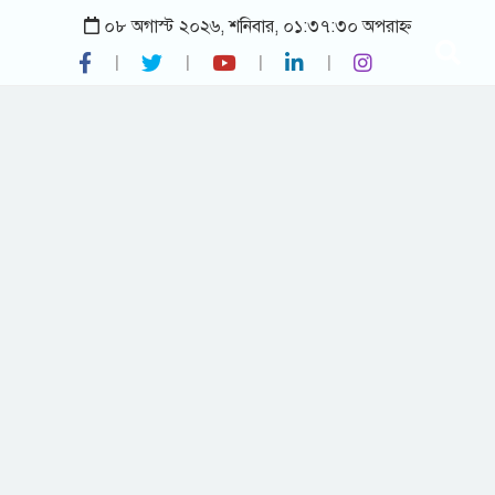
০৮ অগাস্ট ২০২৬, শনিবার, ০১:৩৭:৩০ অপরাহ্ন