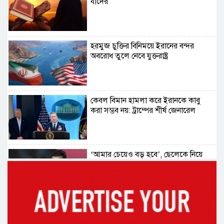
যাদের
হরমুজ চুক্তির বিনিময়ে ইরানের বন্দর
অবরোধ তুলে নেবে যুক্তরাষ্ট্র
কেবল বিমান হামলা করে ইরানকে কাবু
করা সম্ভব নয়: ট্রাম্পের শীর্ষ জেনারেল
‘আমার চেয়েও বড় হবে’, ছেলেকে নিয়ে
রোনালদোর বড় আশা
৫৪ রানে অলআউট হয়ে ইনিংস ব্যবধানে
হারল বাংলাদেশ