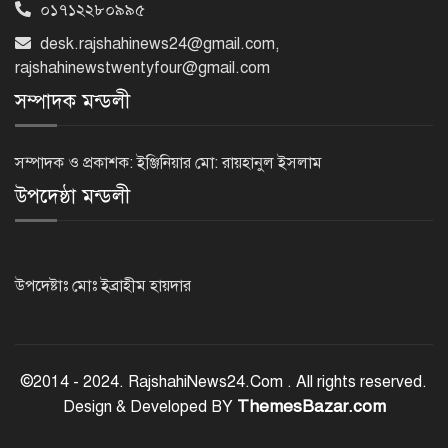
০১৭১২২৮০৯৯৫
রাজশাহীতে পুলিশের বিশেষ অভিযানে ৭
desk.rajshahinews24@gmail.com
,
মাদক ব্যবসায়ী গ্রেপ্তার
rajshahinewstwentyfour@gmail.com
সম্পাদক মন্ডলী
৫ আগস্ট গণতান্ত্রিক রাজনৈতিক অধিকার
পুনঃপ্রতিষ্ঠার দিন: প্রধানমন্ত্রী
সম্পাদক ও প্রকাশক: ইঞ্জিনিয়ার মো: রায়হানুল ইসলাম
উপদেষ্ঠা মন্ডলী
নেইমারের দুর্দান্ত অ্যাসিস্টে কোয়ার্টার
ফাইনালে সান্তোস
উপদেষ্টাঃ মোঃ ইব্রাহীম হায়দার
জুলাই গণঅভ্যুত্থান দিবস আজ
©2014 - 2024. RajshahiNews24.Com . All rights reserved.
ThemesBazar.com
Design & Developed BY