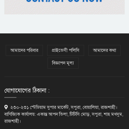
ভিসাসেবা নিয়ে ভারতীয় হাইকমিশনের
সতর্কতা জারি
দুর্নীতিমুক্ত প্রশাসন গড়াই সরকারের মূল
লক্ষ্য : ভূমিমন্ত্রী
আমাদের পরিবার
প্রাইভেসী পলিসি
আমাদের কথা
বিজ্ঞাপন মূল্য
নেসকো কেন, কোনো কিছুই রাজশাহী থেকে
যাবে না: ভূমিমন্ত্রী
যোগাযোগের ঠিকানা :
নগরীকে মাদকমুক্ত ও বিভিন্ন অপরাধমুক্ত
২৩০-২৩১ স্টেডিয়াম সুপার মার্কেট, সপুরা, বোয়ালিয়া, রাজশাহী।
করতে পুলিশের বিশেষ অভিযানে
বাণিজ্যিক কার্যালয়: একান্ত আপন ভিলা, টিটিসি মোড়, সপুরা, শাহ মখদুম,
গ্রেপ্তার-২২
রাজশাহী।