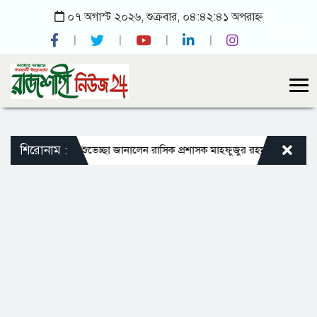
০৭ অগাস্ট ২০২৬, শুক্রবার, ০৪:৪২:৪১ অপরাহ্ন
শিরোনাম :
াপ্ত রাষ্ট্রপতিকে শুভেচ্ছা জানালেন রাসিক প্রশাসক মাহফুজুর রহমান রিটন
ইতিহাস-