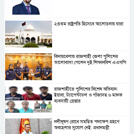
২৩তম রাষ্ট্রপতি হিসেবে আলোচনায় যারা
বিদায়বেলায় রাজশাহী জেলা পুলিশের
ভালোবাসা পেলেন দুই শিক্ষানবিশ এএসপি
রাজশাহীতে পুলিশের বিশেষ অভিযান:
ইয়াবা, ট্যাপেন্টাডল ও গাঁজাসহ ৬ মাদক
ব্যবসায়ী গ্রেপ্তার
নদীদূষণ রোধে সমন্বিত পদক্ষেপ গ্রহণে
অবহেলার সুযোগ নেই: প্রধানমন্ত্রী