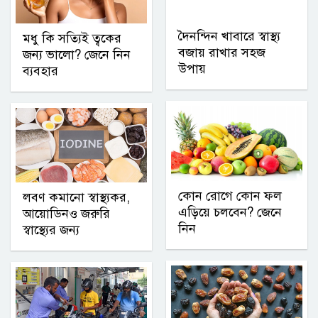
দৈনন্দিন খাবারে স্বাস্থ্য
মধু কি সত্যিই ত্বকের
বজায় রাখার সহজ
জন্য ভালো? জেনে নিন
উপায়
ব্যবহার
কোন রোগে কোন ফল
লবণ কমানো স্বাস্থ্যকর,
এড়িয়ে চলবেন? জেনে
আয়োডিনও জরুরি
নিন
স্বাস্থ্যের জন্য