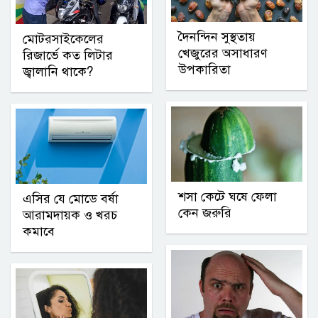
দৈনন্দিন সুস্থতায়
মোটরসাইকেলের
খেজুরের অসাধারণ
রিজার্ভে কত লিটার
উপকারিতা
জ্বালানি থাকে?
শসা কেটে ঘষে ফেলা
এসির যে মোডে বর্ষা
কেন জরুরি
আরামদায়ক ও খরচ
কমাবে