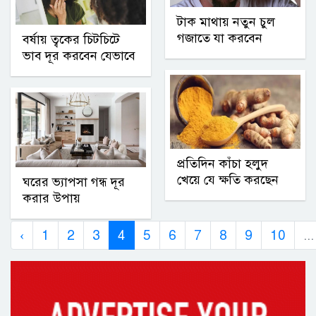
টাক মাথায় নতুন চুল
গজাতে যা করবেন
বর্ষায় ত্বকের চিটচিটে
ভাব দূর করবেন যেভাবে
প্রতিদিন কাঁচা হলুদ
খেয়ে যে ক্ষতি করছেন
ঘরের ভ্যাপসা গন্ধ দূর
করার উপায়
‹
1
2
3
4
5
6
7
8
9
10
...