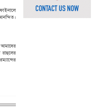
ভিসাসেবা নিয়ে ভারতীয়
 ফাইনালে
হাইকমিশনের সতর্কতা
আনন্দিত।
জারি
দুর্নীতিমুক্ত প্রশাসন গড়াই
সরকারের মূল লক্ষ্য :
ভূমিমন্ত্রী
ে আমাদের
নেসকো কেন, কোনো কিছুই
 রাহুলের
রাজশাহী থেকে যাবে না:
্যান্সের
ভূমিমন্ত্রী
নগরীকে মাদকমুক্ত ও
বিভিন্ন অপরাধমুক্ত করতে
পুলিশের বিশেষ অভিযানে
গ্রেপ্তার-২২
রাজশাহীতে পুলিশের
বিশেষ অভিযানে ৭ মাদক
ব্যবসায়ী গ্রেপ্তার