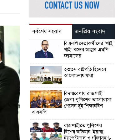
সর্বশেষ সংবাদ
জনপ্রিয় সংবাদ
বিএনপি নেতাকর্মীদের ‘খাই
খাই’ বন্ধের আহ্বান এমপি
জামালের
২৩তম রাষ্ট্রপতি হিসেবে
আলোচনায় যারা
বিদায়বেলায় রাজশাহী
জেলা পুলিশের ভালোবাসা
পেলেন দুই শিক্ষানবিশ
এএসপি
রাজশাহীতে পুলিশের
বিশেষ অভিযান: ইয়াবা,
ট্যাপেন্টাডল ও গাঁজাসহ ৬