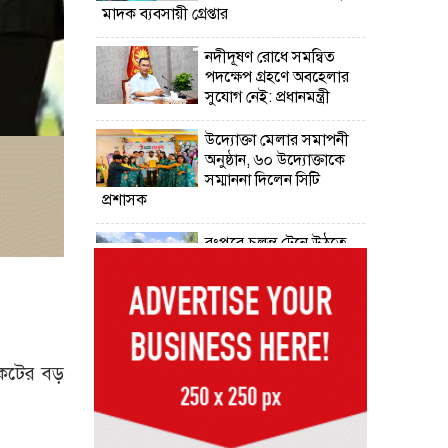
মাদক ব্যবসায়ী গ্রেপ্তার
নদীদূষণ রোধে সমন্বিত
পদক্ষেপ গ্রহণে অবহেলার
সুযোগ নেই: প্রধানমন্ত্রী
উদ্যোক্তা মেলার সমাপনী
অনুষ্ঠান, ৬০ উদ্যোক্তাকে
সম্মাননা দিলেন সিটি
প্রশাসক
রংপুরে চলন্ত ট্রেনে উঠতে
গিয়ে কাটা পড়ে রেলকর্মীর
মৃত্যু
রাষ্ট্রপতি নির্বাচনের চূড়ান্ত
তারিখ ঘোষণা
ইকেটের বড়
সাভারের রাজপথে রক্তের
দাগ, স্মৃতিতে এখনও ৫
আগস্ট