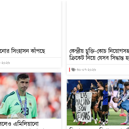
িনোর সিংহাসন কাঁপছে
কেন্দ্রীয় চুক্তি-কোচ নিয়োগস
ক্রিকেট নিয়ে যেসব সিদ্ধান্ত
৮-২০২৬
৩০-০৭-২০২৬
বলেও এমিলিয়ানো