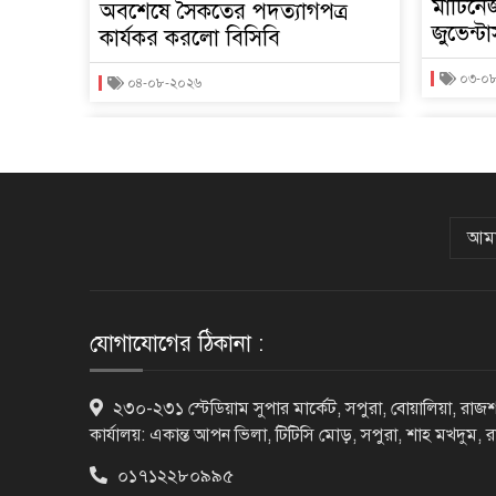
মার্টি
অবশেষে সৈকতের পদত্যাগপত্র
জুভেন্ট
কার্যকর করলো বিসিবি
০৩-০
০৪-০৮-২০২৬
আমা
যোগাযোগের ঠিকানা :
২৩০-২৩১ স্টেডিয়াম সুপার মার্কেট, সপুরা, বোয়ালিয়া, রাজশ
কার্যালয়: একান্ত আপন ভিলা, টিটিসি মোড়, সপুরা, শাহ মখদুম, 
০১৭১২২৮০৯৯৫