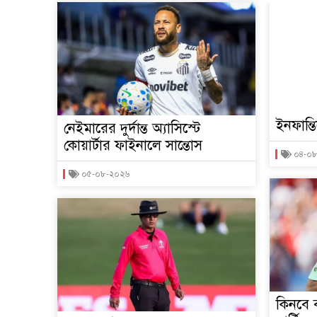
ইনফান্ত
নেইমারের দুর্দান্ত অ্যাসিস্টে
কোয়ার্টার ফাইনালে সান্তোস
০৪-০
০৫-০৮-২০২৬
কিনবে 