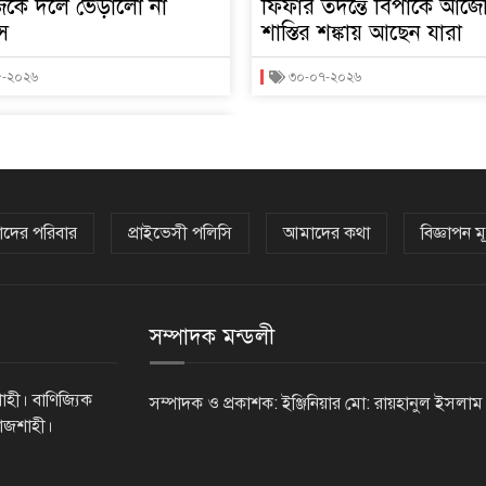
নেজকে দলে ভেড়ালো না
ফিফার তদন্তে বিপাকে আর্জেন
াস
শাস্তির শঙ্কায় আছেন যারা
৮-২০২৬
৩০-০৭-২০২৬
দের পরিবার
প্রাইভেসী পলিসি
আমাদের কথা
বিজ্ঞাপন মূ
সম্পাদক মন্ডলী
াহী। বাণিজ্যিক
সম্পাদক ও প্রকাশক: ইঞ্জিনিয়ার মো: রায়হানুল ইসলাম
রাজশাহী।