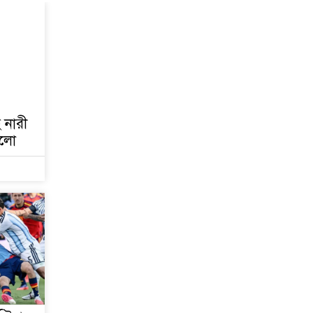
৫ আগস্ট গণতান্ত্রিক
রাজনৈতিক অধিকার
পুনঃপ্রতিষ্ঠার দিন: প্রধানমন্ত্রী
নেইমারের দুর্দান্ত অ্যাসিস্টে
কোয়ার্টার ফাইনালে সান্তোস
হ নারী
জুলাই গণঅভ্যুত্থান দিবস
 হলো
আজ
জুলাই স্মৃতি জাদুঘর
উদ্বোধন করলেন প্রধানমন্ত্রী
‘জুলাই সনদ বাস্তবায়ন করে
গণতান্ত্রিক রাষ্ট্র গড়ে তোলা
হবে’
হাসিনা পালানোর দিন
বিশ্বের বিভিন্ন দেশ যা