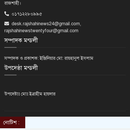
রাজশাহী।
০১৭১২২৮০৯৯৫
নেইমারের দুর্দান্ত অ্যাসিস্টে কোয়ার্টার
ফাইনালে সান্তোস
desk.rajshahinews24@gmail.com
,
rajshahinewstwentyfour@gmail.com
সম্পাদক মন্ডলী
জুলাই গণঅভ্যুত্থান দিবস আজ
সম্পাদক ও প্রকাশক: ইঞ্জিনিয়ার মো: রায়হানুল ইসলাম
উপদেষ্ঠা মন্ডলী
জুলাই স্মৃতি জাদুঘর উদ্বোধন করলেন
প্রধানমন্ত্রী
উপদেষ্টাঃ মোঃ ইব্রাহীম হায়দার
‘জুলাই সনদ বাস্তবায়ন করে গণতান্ত্রিক রাষ্ট্র
গড়ে তোলা হবে’
©2014 - 2024. RajshahiNews24.Com . All rights reserved.
নোটিশ :
ThemesBazar.com
Design & Developed BY