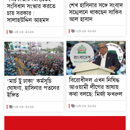
শেখ হাসিনার সঙ্গে সংবাদ
সংবিধান সংস্কার করতে
সম্মেলনে থাকছেন সাকিব
চায় সরকার :
আল হাসান
সালাহউদ্দিন আহমদ
০৩-০৮-২০২৬
০৪-০৮-২০২৬
বিরোধীদল এখন নিষিদ্ধ
‘মার্চ টু ঢাকা’ কর্মসূচি
আওয়ামী লীগের ভাষায়
ঘোষণা, হাসিনার পতনের
কথা বলছে: মির্জা ফখরুল
ইঙ্গিত
০৩-০৮-২০২৬
০৪-০৮-২০২৬