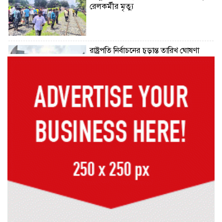
রেলকর্মীর মৃত্যু
রাষ্ট্রপতি নির্বাচনের চূড়ান্ত তারিখ ঘোষণা
সাভারের রাজপথে রক্তের দাগ, স্মৃতিতে
এখনও ৫ আগস্ট
ভিসাসেবা নিয়ে ভারতীয় হাইকমিশনের
সতর্কতা জারি
দুর্নীতিমুক্ত প্রশাসন গড়াই সরকারের মূল
লক্ষ্য : ভূমিমন্ত্রী