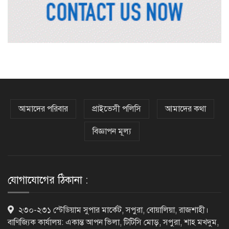
নেসকো কেন, কোনো কিছুই রাজশাহী থেকে
যাবে না: ভূমিমন্ত্রী
নগরীকে মাদকমুক্ত ও বিভিন্ন অপরাধমুক্ত
করতে পুলিশের বিশেষ অভিযানে
আমাদের পরিবার
প্রাইভেসী পলিসি
আমাদের কথা
গ্রেপ্তার-২২
বিজ্ঞাপন মূল্য
রাজশাহীতে পুলিশের বিশেষ অভিযানে ৭
মাদক ব্যবসায়ী গ্রেপ্তার
যোগাযোগের ঠিকানা :
৫ আগস্ট গণতান্ত্রিক রাজনৈতিক অধিকার
২৩০-২৩১ স্টেডিয়াম সুপার মার্কেট, সপুরা, বোয়ালিয়া, রাজশাহী।
পুনঃপ্রতিষ্ঠার দিন: প্রধানমন্ত্রী
বাণিজ্যিক কার্যালয়: একান্ত আপন ভিলা, টিটিসি মোড়, সপুরা, শাহ মখদুম,