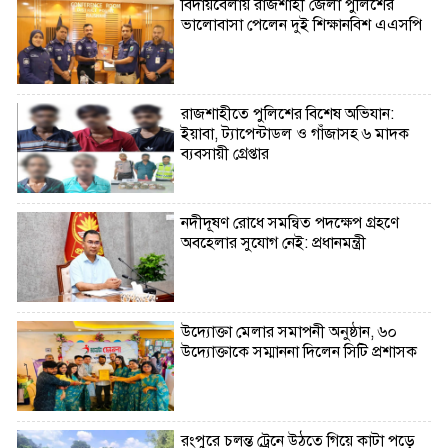
বিদায়বেলায় রাজশাহী জেলা পুলিশের
ভালোবাসা পেলেন দুই শিক্ষানবিশ এএসপি
রাজশাহীতে পুলিশের বিশেষ অভিযান:
ইয়াবা, ট্যাপেন্টাডল ও গাঁজাসহ ৬ মাদক
ব্যবসায়ী গ্রেপ্তার
নদীদূষণ রোধে সমন্বিত পদক্ষেপ গ্রহণে
অবহেলার সুযোগ নেই: প্রধানমন্ত্রী
উদ্যোক্তা মেলার সমাপনী অনুষ্ঠান, ৬০
উদ্যোক্তাকে সম্মাননা দিলেন সিটি প্রশাসক
রংপুরে চলন্ত ট্রেনে উঠতে গিয়ে কাটা পড়ে