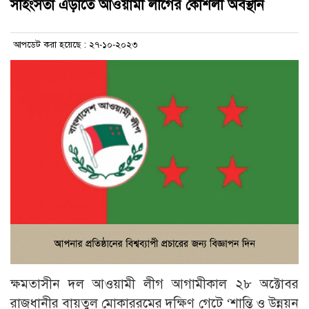
সহিংসতা এড়াতে আওয়ামী লীগের কৌশলী অবস্থান
আপডেট করা হয়েছে : ২৭-১০-২০২৩
ক্ষমতাসীন দল আওয়ামী লীগ আগামীকাল ২৮ অক্টোবর
রাজধানীর বায়তুল মোকাররমের দক্ষিণ গেটে ‘শান্তি ও উন্নয়ন