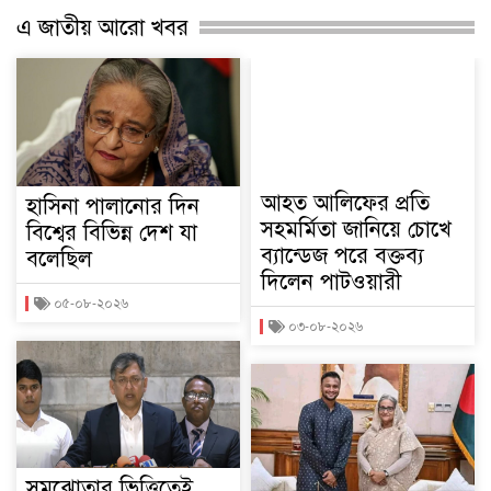
এ জাতীয় আরো খবর
আহত আলিফের প্রতি
হাসিনা পালানোর দিন
সহমর্মিতা জানিয়ে চোখে
বিশ্বের বিভিন্ন দেশ যা
ব্যান্ডেজ পরে বক্তব্য
বলেছিল
দিলেন পাটওয়ারী
০৫-০৮-২০২৬
০৩-০৮-২০২৬
সমঝোতার ভিত্তিতেই