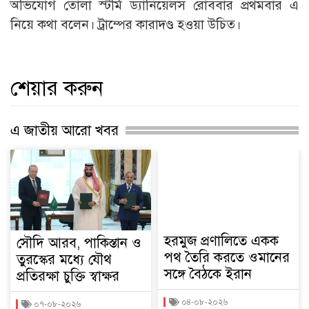
অভিযোগ তোলা স্টর্মি ড্যানিয়েলস রোববার প্রথমবার এ
নিয়ে কথা বলেন। ট্রাম্পের কারাদণ্ড হওয়া উচিত।
শেয়ার করুন
এ জাতীয় আরো খবর
হরমুজ প্রণালিতে একক
সৌদি আরব, পাকিস্তান ও
পথ তৈরি করতে ওমানের
তুরস্কের মধ্যে যৌথ
সঙ্গে বৈঠকে ইরান
প্রতিরক্ষা চুক্তি স্বাক্ষর
০৪-০৮-২০২৬
০৭-০৮-২০২৬