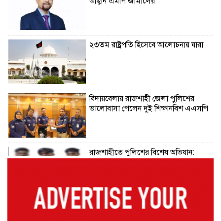
আহ্বান এমপি জামালের
২৩তম রাষ্ট্রপতি হিসেবে আলোচনায় যারা
বিদায়বেলায় রাজশাহী জেলা পুলিশের
ভালোবাসা পেলেন দুই শিক্ষানবিশ এএসপি
রাজশাহীতে পুলিশের বিশেষ অভিযান:
ইয়াবা, ট্যাপেন্টাডল ও গাঁজাসহ ৬ মাদক
ব্যবসায়ী গ্রেপ্তার
নদীদূষণ রোধে সমন্বিত পদক্ষেপ গ্রহণে
অবহেলার সুযোগ নেই: প্রধানমন্ত্রী