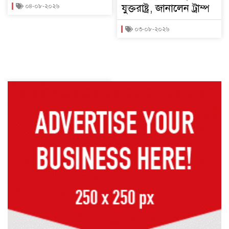
যুক্তরাষ্ট্র, জানালেন ট্রাম্প
০৪-০৮-২০২৬
০৩-০৮-২০২৬