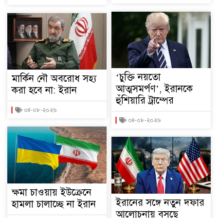
‘চুক্তি নয়তো
মার্কিন নৌ অবরোধ সহ্য
আত্মসমর্পণ’, ইরানকে
করা হবে না: ইরান
হুঁশিয়ারি ট্রাম্পের
০৪-০৮-২০২৬
০৪-০৮-২০২৬
ক্ষমা চাওয়ায় ইউক্রেনে
ইরানের সঙ্গে নতুন দফার
হামলা চালাচ্ছে না ইরান
আলোচনায় বসছে