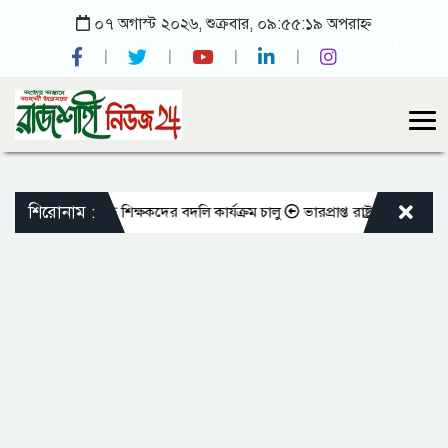
০৭ অগাস্ট ২০২৬, শুক্রবার, ০৯:৫৫:১৯ অপরাহ্ন
শিরোনাম :
 এমপিওভুক্ত শিক্ষকদের বদলি কার্যক্রম চালু
ভারপ্রাপ্ত রাষ্ট্রপতিকে শুভেচ্ছা