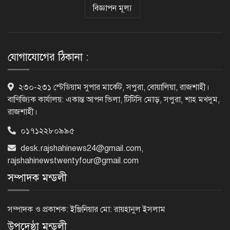
বিজ্ঞাপন মূল্য
ভিসাসেবা নিয়ে ভারতীয় হাইকমিশনের
সতর্কতা জারি
যোগাযোগের ঠিকানা :
দুর্নীতিমুক্ত প্রশাসন গড়াই সরকারের মূল
২৩০-২৩১ স্টেডিয়াম সুপার মার্কেট, সপুরা, বোয়ালিয়া, রাজশাহী।
লক্ষ্য : ভূমিমন্ত্রী
বাণিজ্যিক কার্যালয়: একান্ত আপন ভিলা, টিটিসি মোড়, সপুরা, শাহ মখদুম,
রাজশাহী।
০১৭১২২৮০৯৯৫
নেসকো কেন, কোনো কিছুই রাজশাহী থেকে
যাবে না: ভূমিমন্ত্রী
desk.rajshahinews24@gmail.com
,
rajshahinewstwentyfour@gmail.com
সম্পাদক মন্ডলী
নগরীকে মাদকমুক্ত ও বিভিন্ন অপরাধমুক্ত
করতে পুলিশের বিশেষ অভিযানে
সম্পাদক ও প্রকাশক: ইঞ্জিনিয়ার মো: রায়হানুল ইসলাম
গ্রেপ্তার-২২
উপদেষ্ঠা মন্ডলী