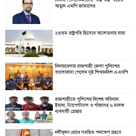
বিএনপি নেতাকর্মীদের ‘খাই খাই’ বন্ধের
আহ্বান এমপি জামালের
২৩তম রাষ্ট্রপতি হিসেবে আলোচনায় যারা
বিদায়বেলায় রাজশাহী জেলা পুলিশের
ভালোবাসা পেলেন দুই শিক্ষানবিশ এএসপি
রাজশাহীতে পুলিশের বিশেষ অভিযান:
ইয়াবা, ট্যাপেন্টাডল ও গাঁজাসহ ৬ মাদক
ব্যবসায়ী গ্রেপ্তার
নদীদূষণ রোধে সমন্বিত পদক্ষেপ গ্রহণে