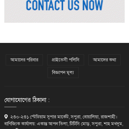
ভিসাসেবা নিয়ে ভারতীয় হাইকমিশনের
সতর্কতা জারি
দুর্নীতিমুক্ত প্রশাসন গড়াই সরকারের মূল
লক্ষ্য : ভূমিমন্ত্রী
আমাদের পরিবার
প্রাইভেসী পলিসি
আমাদের কথা
বিজ্ঞাপন মূল্য
নেসকো কেন, কোনো কিছুই রাজশাহী থেকে
যাবে না: ভূমিমন্ত্রী
যোগাযোগের ঠিকানা :
নগরীকে মাদকমুক্ত ও বিভিন্ন অপরাধমুক্ত
২৩০-২৩১ স্টেডিয়াম সুপার মার্কেট, সপুরা, বোয়ালিয়া, রাজশাহী।
করতে পুলিশের বিশেষ অভিযানে
বাণিজ্যিক কার্যালয়: একান্ত আপন ভিলা, টিটিসি মোড়, সপুরা, শাহ মখদুম,
গ্রেপ্তার-২২