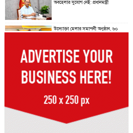
অবহেলার সুযোগ নেই: প্রধানমন্ত্রী
উদ্যোক্তা মেলার সমাপনী অনুষ্ঠান, ৬০
উদ্যোক্তাকে সম্মাননা দিলেন সিটি প্রশাসক
রংপুরে চলন্ত ট্রেনে উঠতে গিয়ে কাটা পড়ে
রেলকর্মীর মৃত্যু
রাষ্ট্রপতি নির্বাচনের চূড়ান্ত তারিখ ঘোষণা
সাভারের রাজপথে রক্তের দাগ, স্মৃতিতে
এখনও ৫ আগস্ট