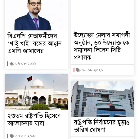
উদ্যোক্তা মেলার সমাপনী
বিএনপি নেতাকর্মীদের
অনুষ্ঠান, ৬০ উদ্যোক্তাকে
‘খাই খাই’ বন্ধের আহ্বান
সম্মাননা দিলেন সিটি
এমপি জামালের
প্রশাসক
০৭-০৮-২০২৬
০৬-০৮-২০২৬
২৩তম রাষ্ট্রপতি হিসেবে
রাষ্ট্রপতি নির্বাচনের চূড়ান্ত
আলোচনায় যারা
তারিখ ঘোষণা
০৭-০৮-২০২৬