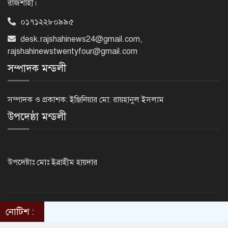
রাজশাহী।
০১৭১২২৮০৯৯৫
রাজশাহীতে পুলিশের বিশেষ অভিযানে ৭
মাদক ব্যবসায়ী গ্রেপ্তার
desk.rajshahinews24@gmail.com
,
rajshahinewstwentyfour@gmail.com
সম্পাদক মন্ডলী
৫ আগস্ট গণতান্ত্রিক রাজনৈতিক অধিকার
পুনঃপ্রতিষ্ঠার দিন: প্রধানমন্ত্রী
সম্পাদক ও প্রকাশক: ইঞ্জিনিয়ার মো: রায়হানুল ইসলাম
উপদেষ্ঠা মন্ডলী
নেইমারের দুর্দান্ত অ্যাসিস্টে কোয়ার্টার
ফাইনালে সান্তোস
উপদেষ্টাঃ মোঃ ইব্রাহীম হায়দার
জুলাই গণঅভ্যুত্থান দিবস আজ
নোটিশ :
©2014 - 2024. RajshahiNews24.Com . All rights reserved.
ThemesBazar.com
Design & Developed BY