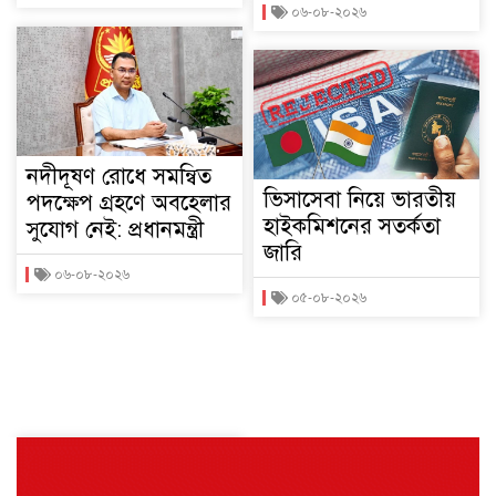
০৬-০৮-২০২৬
নদীদূষণ রোধে সমন্বিত
ভিসাসেবা নিয়ে ভারতীয়
পদক্ষেপ গ্রহণে অবহেলার
হাইকমিশনের সতর্কতা
সুযোগ নেই: প্রধানমন্ত্রী
জারি
০৬-০৮-২০২৬
০৫-০৮-২০২৬