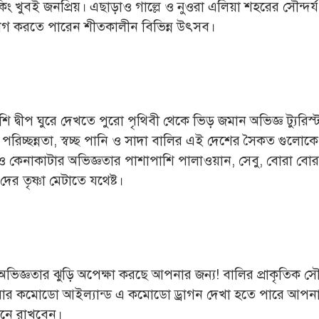
িং খুবই জনপ্রিয়। এছাড়াও গাল্লে ও নুওরা এলিয়া শহরের সৌন্দর্য
ভোগ করতে পারেন শীতকালীন বিভিন্ন উৎসব।
শি দ্বীপ ঘুরে দেখতে পুরো পৃথিবী থেকে ভিড় জমান অভিজ্ঞ ট্যুরিস্ট
র পরিচ্ছন্নতা, স্বচ্ছ পানি ও সাদা বালির এই দেশের সৈকত গুলোক
ন ও কেনাকাটার অভিজ্ঞতার পাশাপাশি পালাওয়ান, সেবু, বোরা বোর
ের তৃষ্ণা মেটাতে যথেষ্ট।
ণ অভিজ্ঞতার ঝুড়ি অপেক্ষা করছে আপনার জন্য! বালির প্রাকৃতিক সৌন
শিয়ার কমোডো আইল্যান্ড এ কমোডো ড্রাগন দেখা হতে পারে আপন
মনে রাখবেন।