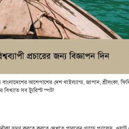
রে বাংলাদেশের আশেপাশের দেশ থাইল্যান্ড, জাপান, শ্রীলংকা, ফ
িখ্যাত সব ট্যুরিস্ট স্পট!
নৌকা ভ্রমণ করতে করতে দেখতে পারবেন গ্র্যান্ড প্যালেস, ওয়া