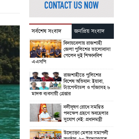
সর্বশেষ সংবাদ
জনপ্রিয় সংবাদ
বিদায়বেলায় রাজশাহী
জেলা পুলিশের ভালোবাসা
পেলেন দুই শিক্ষানবিশ
এএসপি
রাজশাহীতে পুলিশের
বিশেষ অভিযান: ইয়াবা,
ট্যাপেন্টাডল ও গাঁজাসহ ৬
মাদক ব্যবসায়ী গ্রেপ্তার
নদীদূষণ রোধে সমন্বিত
পদক্ষেপ গ্রহণে অবহেলার
সুযোগ নেই: প্রধানমন্ত্রী
উদ্যোক্তা মেলার সমাপনী
অনুষ্ঠান, ৬০ উদ্যোক্তাকে