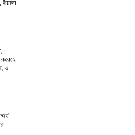
, ইয়ালা
জুলাই গণঅভ্যুত্থান দিবস
আজ
জুলাই স্মৃতি জাদুঘর
উদ্বোধন করলেন প্রধানমন্ত্রী
,
‘জুলাই সনদ বাস্তবায়ন করে
গণতান্ত্রিক রাষ্ট্র গড়ে তোলা
ে করেছে
হবে’
া, ও
হাসিনা পালানোর দিন
বিশ্বের বিভিন্ন দেশ যা
বলেছিল
ক্যানসারে মারা গেছেন
‘গজনি’ সিনেমার সেই
ভিলেন
্দর্য
ার
ফিরে দেখা ৫ আগস্ট
গণউল্লাসে বদলে যায়