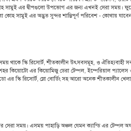
কোহ সামুই এর দ্বীপগুলো উপভোগ এর জন্য এখনই সেরা সময়। ফ
া কোহ সামুই এর অদ্ভুত সুন্দর শান্তিপূর্ণ পরিবেশ - কোথায় যাবে
সময় থাকে স্কি রিসোর্ট, শীতকালীন উৎসবসমূহ, ও ঐতিহ্যবাহী স
 শহর কিয়োটো এর কিয়োমিজু ডেরা টেম্পল, ইম্পেরিয়াল প্যালেস
ো এর স্কি রিসোর্ট, স্নো বোর্ডিং সহ আরো অনেক শীতকালীন খেল
র সেরা সময়। এসময় পাহাড়ি অঞ্চল যেমন ক্যান্ডি এর টেম্পল অফ দ্