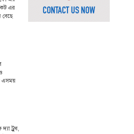
ভূমিমন্ত্রী
ুকেট এর
নেসকো কেন, কোনো কিছুই
ন বেছে
রাজশাহী থেকে যাবে না:
ভূমিমন্ত্রী
নগরীকে মাদকমুক্ত ও
বিভিন্ন অপরাধমুক্ত করতে
পুলিশের বিশেষ অভিযানে
গ্রেপ্তার-২২
ব
রাজশাহীতে পুলিশের
 ও
বিশেষ অভিযানে ৭ মাদক
া এসময়
ব্যবসায়ী গ্রেপ্তার
৫ আগস্ট গণতান্ত্রিক
রাজনৈতিক অধিকার
পুনঃপ্রতিষ্ঠার দিন: প্রধানমন্ত্রী
নেইমারের দুর্দান্ত অ্যাসিস্টে
কোয়ার্টার ফাইনালে সান্তোস
যা ট্রুথ,