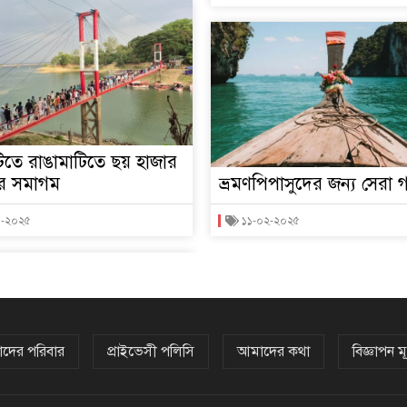
টিতে রাঙামাটিতে ছয় হাজার
ের সমাগম
ভ্রমণপিপাসুদের জন্য সেরা গন
৫-২০২৫
১১-০২-২০২৫
দের পরিবার
প্রাইভেসী পলিসি
আমাদের কথা
বিজ্ঞাপন মূ