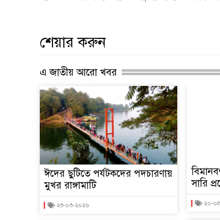
শেয়ার করুন
এ জাতীয় আরো খবর
বিমানবন
ঈদের ছুটিতে পর্যটকদের পদচারণায়
সারি প
মুখর রাঙ্গামাটি
২০-০
২৩-০৩-২০২৬