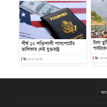
টানা ছু
শীর্ষ ১০ শক্তিশালী পাসপোর্টের
পর্যটক
তালিকায় নেই যুক্তরাষ্ট্র
০৩-০
১৫-১০-২০২৫
আমা