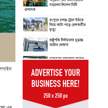
সম্মাননা দিলেন সিটি
প্রশাসক
রংপুরে চলন্ত ট্রেনে উঠতে
গিয়ে কাটা পড়ে রেলকর্মীর
মৃত্যু
রাষ্ট্রপতি নির্বাচনের চূড়ান্ত
তারিখ ঘোষণা
সাভারের রাজপথে রক্তের
দাগ, স্মৃতিতে এখনও ৫
আগস্ট
িলিপাইন
ভিসাসেবা নিয়ে ভারতীয়
হাইকমিশনের সতর্কতা
জারি
দুর্নীতিমুক্ত প্রশাসন গড়াই
সরকারের মূল লক্ষ্য :
ট ফো এর