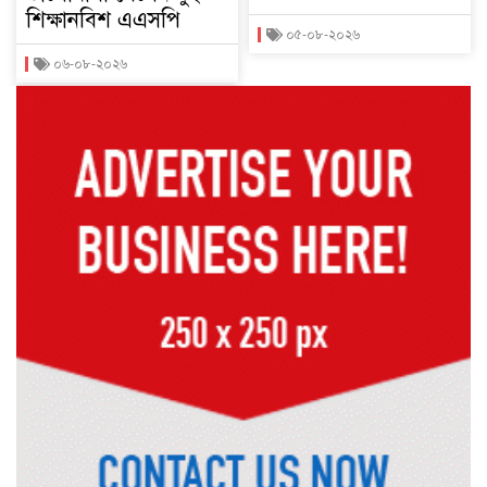
শিক্ষানবিশ এএসপি
০৫-০৮-২০২৬
০৬-০৮-২০২৬