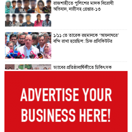
রাজশাহীতে পুলিশের মাদক বিরোধী
অভিযান, নারীসহ গ্রেপ্তার-১৩
১/১১ তে তারেক রহমানকে ‘আয়নাঘরে’
বন্দি রাখা হয়েছিল: চিফ প্রসিকিউটর
ড্যাবের প্রতিষ্ঠাবার্ষিকীতে চিকিৎসক
সমাবেশের উদ্বোধন করলেন প্রধানমন্ত্রী
১৭ বছর চাকরির পর স্থায়ীকরণের দুশ্চিন্তায়
ব্রেন স্ট্রোক, নির্বাচন অফিসকর্মীর মৃত্যু
কোরআন মজিদে ক্ষতিগ্রস্ত বলা হয়েছে