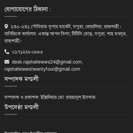
যোগাযোগের ঠিকানা :
‘জেন-জি’ই ‘দেশের চালিকা শক্তি’, আগের
২৩০-২৩১ স্টেডিয়াম সুপার মার্কেট, সপুরা, বোয়ালিয়া, রাজশাহী।
মন্তব্য থেকে ইউ-টার্ন কঙ্গনা রনৌতের
বাণিজ্যিক কার্যালয়: একান্ত আপন ভিলা, টিটিসি মোড়, সপুরা, শাহ মখদুম,
রাজশাহী।
০১৭১২২৮০৯৯৫
প্রাক্তনের স্মৃতিতে গভীর রাতে ঘুম উধাও?
জেনে নিন মুক্তির উপায়
desk.rajshahinews24@gmail.com
,
rajshahinewstwentyfour@gmail.com
সম্পাদক মন্ডলী
দেশের আট জেলায় বজ্রবৃষ্টির আশঙ্কা, ছয়
অঞ্চলে হতে পারে ভারী বর্ষণ
সম্পাদক ও প্রকাশক: ইঞ্জিনিয়ার মো: রায়হানুল ইসলাম
উপদেষ্ঠা মন্ডলী
অর্ধশতাধিক বাংলাদেশিসহ গ্রিসের উপকূলে
২০২ অভিবাসী উদ্ধার