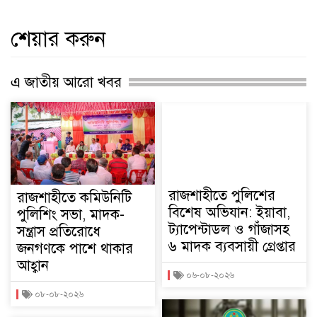
শেয়ার করুন
এ জাতীয় আরো খবর
রাজশাহীতে পুলিশের
রাজশাহীতে কমিউনিটি
বিশেষ অভিযান: ইয়াবা,
পুলিশিং সভা, মাদক-
ট্যাপেন্টাডল ও গাঁজাসহ
সন্ত্রাস প্রতিরোধে
৬ মাদক ব্যবসায়ী গ্রেপ্তার
জনগণকে পাশে থাকার
আহ্বান
০৬-০৮-২০২৬
০৮-০৮-২০২৬