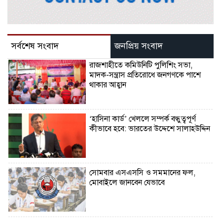
সর্বশেষ সংবাদ
জনপ্রিয় সংবাদ
রাজশাহীতে কমিউনিটি পুলিশিং সভা,
মাদক-সন্ত্রাস প্রতিরোধে জনগণকে পাশে
থাকার আহ্বান
‘হাসিনা কার্ড’ খেললে সম্পর্ক বন্ধুত্বপূর্ণ
কীভাবে হবে: ভারতের উদ্দেশে সালাহউদ্দিন
সোমবার এসএসসি ও সমমানের ফল,
মোবাইলে জানবেন যেভাবে