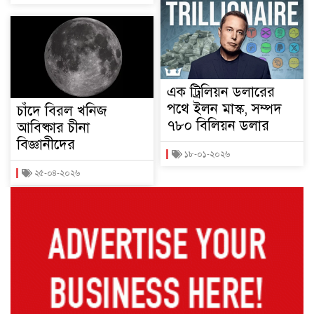
এক ট্রিলিয়ন ডলারের
পথে ইলন মাস্ক, সম্পদ
চাঁদে বিরল খনিজ
৭৮০ বিলিয়ন ডলার
আবিষ্কার চীনা
বিজ্ঞানীদের
১৮-০১-২০২৬
২৫-০৪-২০২৬