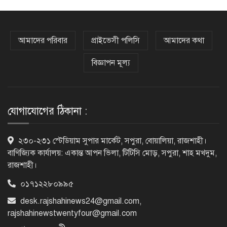
সাভারের রাজপথে রক্তের দাগ, স্মৃতিতে
এখনও ৫ আগস্ট
আমাদের পরিবার
প্রাইভেসী পলিসি
আমাদের কথা
বিজ্ঞাপন মূল্য
ভিসাসেবা নিয়ে ভারতীয় হাইকমিশনের
সতর্কতা জারি
যোগাযোগের ঠিকানা :
দুর্নীতিমুক্ত প্রশাসন গড়াই সরকারের মূল
২৩০-২৩১ স্টেডিয়াম সুপার মার্কেট, সপুরা, বোয়ালিয়া, রাজশাহী।
লক্ষ্য : ভূমিমন্ত্রী
বাণিজ্যিক কার্যালয়: একান্ত আপন ভিলা, টিটিসি মোড়, সপুরা, শাহ মখদুম,
রাজশাহী।
০১৭১২২৮০৯৯৫
নেসকো কেন, কোনো কিছুই রাজশাহী থেকে
যাবে না: ভূমিমন্ত্রী
desk.rajshahinews24@gmail.com
,
rajshahinewstwentyfour@gmail.com