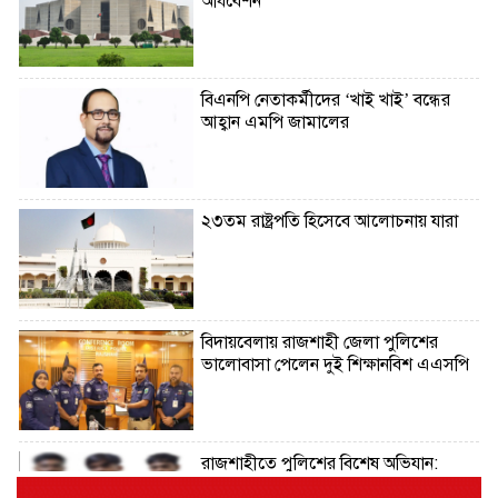
অধিবেশন
বিএনপি নেতাকর্মীদের ‘খাই খাই’ বন্ধের
আহ্বান এমপি জামালের
২৩তম রাষ্ট্রপতি হিসেবে আলোচনায় যারা
বিদায়বেলায় রাজশাহী জেলা পুলিশের
ভালোবাসা পেলেন দুই শিক্ষানবিশ এএসপি
রাজশাহীতে পুলিশের বিশেষ অভিযান:
ইয়াবা, ট্যাপেন্টাডল ও গাঁজাসহ ৬ মাদক