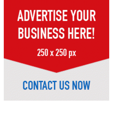
ব্যবসায়ী গ্রেপ্তার
নদীদূষণ রোধে সমন্বিত পদক্ষেপ গ্রহণে
অবহেলার সুযোগ নেই: প্রধানমন্ত্রী
উদ্যোক্তা মেলার সমাপনী অনুষ্ঠান, ৬০
উদ্যোক্তাকে সম্মাননা দিলেন সিটি প্রশাসক
রংপুরে চলন্ত ট্রেনে উঠতে গিয়ে কাটা পড়ে
রেলকর্মীর মৃত্যু
রাষ্ট্রপতি নির্বাচনের চূড়ান্ত তারিখ ঘোষণা