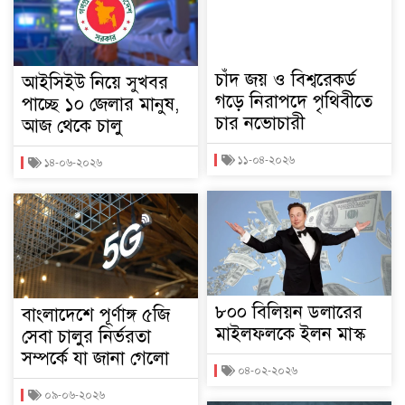
চাঁদ জয় ও বিশ্বরেকর্ড
আইসিইউ নিয়ে সুখবর
গড়ে নিরাপদে পৃথিবীতে
পাচ্ছে ১০ জেলার মানুষ,
চার নভোচারী
আজ থেকে চালু
১১-০৪-২০২৬
১৪-০৬-২০২৬
৮০০ বিলিয়ন ডলারের
বাংলাদেশে পূর্ণাঙ্গ ৫জি
মাইলফলকে ইলন মাস্ক
সেবা চালুর নির্ভরতা
সম্পর্কে যা জানা গেলো
০৪-০২-২০২৬
০৯-০৬-২০২৬