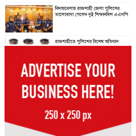
বিদায়বেলায় রাজশাহী জেলা পুলিশের
ভালোবাসা পেলেন দুই শিক্ষানবিশ এএসপি
রাজশাহীতে পুলিশের বিশেষ অভিযান:
ইয়াবা, ট্যাপেন্টাডল ও গাঁজাসহ ৬ মাদক
ব্যবসায়ী গ্রেপ্তার
নদীদূষণ রোধে সমন্বিত পদক্ষেপ গ্রহণে
অবহেলার সুযোগ নেই: প্রধানমন্ত্রী
উদ্যোক্তা মেলার সমাপনী অনুষ্ঠান, ৬০
উদ্যোক্তাকে সম্মাননা দিলেন সিটি প্রশাসক