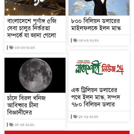
বাংলাদেশে পূর্ণাঙ্গ ৫জি
৮০০ বিলিয়ন ডলারের
সেবা চালুর নির্ভরতা
মাইলফলকে ইলন মাস্ক
সম্পর্কে যা জানা গেলো
০৪-০২-২০২৬
০৯-০৬-২০২৬
এক ট্রিলিয়ন ডলারের
পথে ইলন মাস্ক, সম্পদ
চাঁদে বিরল খনিজ
৭৮০ বিলিয়ন ডলার
আবিষ্কার চীনা
বিজ্ঞানীদের
১৮-০১-২০২৬
২৫-০৪-২০২৬