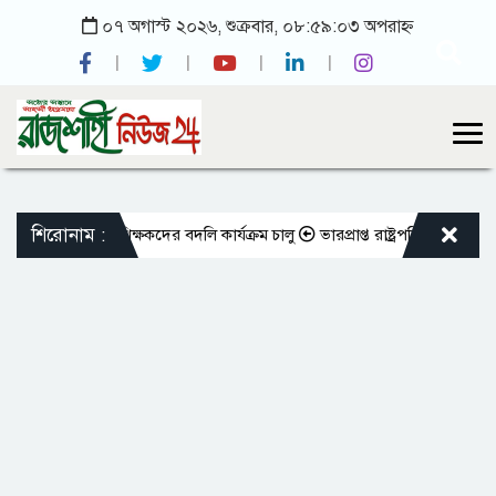
০৭ অগাস্ট ২০২৬, শুক্রবার, ০৮:৫৯:০৩ অপরাহ্ন
শিরোনাম :
পিওভুক্ত শিক্ষকদের বদলি কার্যক্রম চালু
ভারপ্রাপ্ত রাষ্ট্রপতিকে শুভেচ্ছা জান