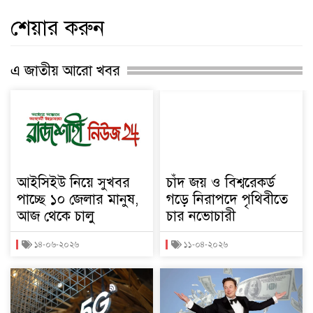
শেয়ার করুন
এ জাতীয় আরো খবর
আইসিইউ নিয়ে সুখবর
চাঁদ জয় ও বিশ্বরেকর্ড
পাচ্ছে ১০ জেলার মানুষ,
গড়ে নিরাপদে পৃথিবীতে
আজ থেকে চালু
চার নভোচারী
১৪-০৬-২০২৬
১১-০৪-২০২৬