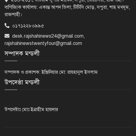
২৩০-২৩১ স্টেডিয়াম সুপার মার্কেট, সপুরা, বোয়ালিয়া, রাজশাহী।
লক্ষ্য : ভূমিমন্ত্রী
বাণিজ্যিক কার্যালয়: একান্ত আপন ভিলা, টিটিসি মোড়, সপুরা, শাহ মখদুম,
রাজশাহী।
০১৭১২২৮০৯৯৫
নেসকো কেন, কোনো কিছুই রাজশাহী থেকে
যাবে না: ভূমিমন্ত্রী
desk.rajshahinews24@gmail.com
,
rajshahinewstwentyfour@gmail.com
সম্পাদক মন্ডলী
নগরীকে মাদকমুক্ত ও বিভিন্ন অপরাধমুক্ত
করতে পুলিশের বিশেষ অভিযানে
সম্পাদক ও প্রকাশক: ইঞ্জিনিয়ার মো: রায়হানুল ইসলাম
গ্রেপ্তার-২২
উপদেষ্ঠা মন্ডলী
রাজশাহীতে পুলিশের বিশেষ অভিযানে ৭
মাদক ব্যবসায়ী গ্রেপ্তার
উপদেষ্টাঃ মোঃ ইব্রাহীম হায়দার
৫ আগস্ট গণতান্ত্রিক রাজনৈতিক অধিকার
পুনঃপ্রতিষ্ঠার দিন: প্রধানমন্ত্রী