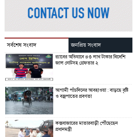
সর্বশেষ সংবাদ
জনপ্রিয় সংবাদ
র‌্যাবের অভিযানে ৪৩ লাখ টাকার বিদেশি
জাল নোটসহ গ্রেফতার ২
আগামী পাঁচদিনের আবহাওয়া : বাড়ছে বৃষ্টি
ও বজ্রপাতের প্রবণতা
কক্সবাজারের মাতারবাড়ী পৌঁছেছেন
প্রধানমন্ত্রী