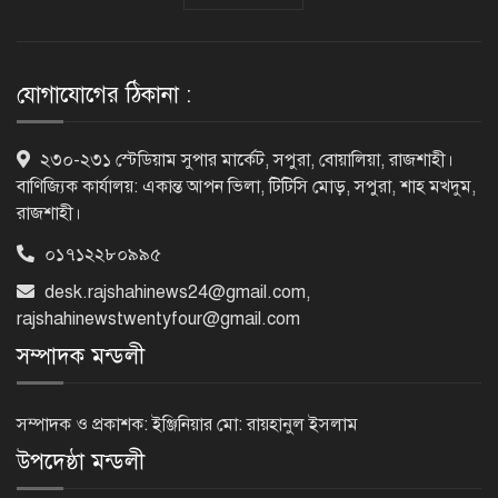
গুরুতর অসুস্থ ‘বালিকা বধূ’, দোয়া চাইলেন
স্বামী
যোগাযোগের ঠিকানা :
ট্রেজারি বিল-বন্ডে ব্যক্তি বিনিয়োগ কমেছে
২৩০-২৩১ স্টেডিয়াম সুপার মার্কেট, সপুরা, বোয়ালিয়া, রাজশাহী।
বাণিজ্যিক কার্যালয়: একান্ত আপন ভিলা, টিটিসি মোড়, সপুরা, শাহ মখদুম,
রাজশাহী।
০১৭১২২৮০৯৯৫
ফ্যাসিবাদবিরোধী শক্তির ঐক্যবদ্ধ প্রচেষ্টা
ছাড়া জুলাই গণঅভ্যুত্থানের প্রত্যাশা পূরণ
desk.rajshahinews24@gmail.com
,
হবে না
rajshahinewstwentyfour@gmail.com
সম্পাদক মন্ডলী
রাজশাহীতে কমিউনিটি পুলিশিং সভা,
মাদক-সন্ত্রাস প্রতিরোধে জনগণকে পাশে
সম্পাদক ও প্রকাশক: ইঞ্জিনিয়ার মো: রায়হানুল ইসলাম
থাকার আহ্বান
উপদেষ্ঠা মন্ডলী