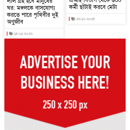
এআই বিভাগ থেকে ৬০০
লাল গ্রহ হবে মানুষের
কর্মী ছাঁটাই করবে মেটা
ঘর: মঙ্গলকে বাসযোগ্য
করতে পারে পৃথিবীর দুই
২৬-১০-২০২৫
অণুজীব
১৪-০১-২০২৬