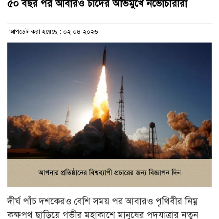
৫০ বছর পর আবারও চাঁদের অভিমুখে নভোচারীরা
আপডেট করা হয়েছে : ০২-০৪-২০২৬
দীর্ঘ পাঁচ দশকেরও বেশি সময় পর আবারও পৃথিবীর নিম্ন
কক্ষপথ ছাড়িয়ে গভীর মহাকাশে মানুষের পদযাত্রার নতুন