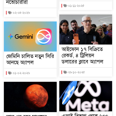
নভোচারীরা
০১-১১-২০২৫
০২-০৪-২০২৬
আইফোন ১৭ বিক্রিতে
রেকর্ড, ৪ ট্রিলিয়ন
জেমিনি চালিত নতুন সিরি
ডলারের ক্লাবে অ্যাপল
আনছে অ্যাপল
২৯-১০-২০২৫
০১-০২-২০২৬