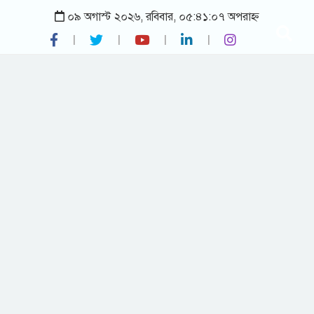
০৯ অগাস্ট ২০২৬, রবিবার, ০৫:৪১:০৭ অপরাহ্ন