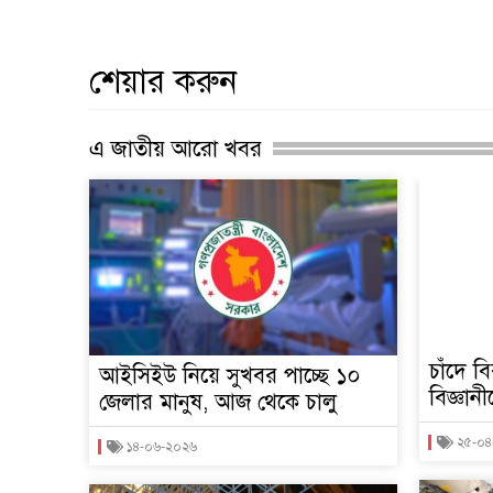
শেয়ার করুন
এ জাতীয় আরো খবর
চাঁদে ব
আইসিইউ নিয়ে সুখবর পাচ্ছে ১০
বিজ্ঞান
জেলার মানুষ, আজ থেকে চালু
২৫-০৪
১৪-০৬-২০২৬