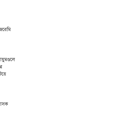
বিশেষ অভিযান: ইয়াবা,
ট্যাপেন্টাডল ও গাঁজাসহ ৬
মাদক ব্যবসায়ী গ্রেপ্তার
নদীদূষণ রোধে সমন্বিত
জেরেমি
পদক্ষেপ গ্রহণে অবহেলার
সুযোগ নেই: প্রধানমন্ত্রী
উদ্যোক্তা মেলার সমাপনী
অনুষ্ঠান, ৬০ উদ্যোক্তাকে
সম্মাননা দিলেন সিটি
য়ুমণ্ডলে
প্রশাসক
্র
টিয়ে
রংপুরে চলন্ত ট্রেনে উঠতে
গিয়ে কাটা পড়ে রেলকর্মীর
মৃত্যু
রাষ্ট্রপতি নির্বাচনের চূড়ান্ত
তারিখ ঘোষণা
শাসক
সাভারের রাজপথে রক্তের