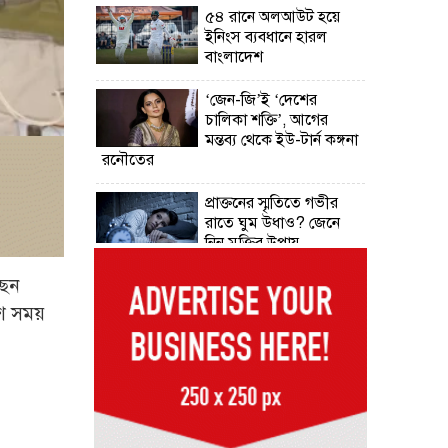
৫৪ রানে অলআউট হয়ে
ইনিংস ব্যবধানে হারল
বাংলাদেশ
‘জেন-জি’ই ‘দেশের
চালিকা শক্তি’, আগের
মন্তব্য থেকে ইউ-টার্ন কঙ্গনা
রনৌতের
প্রাক্তনের স্মৃতিতে গভীর
রাতে ঘুম উধাও? জেনে
নিন মুক্তির উপায়
ছেন
দেশের আট জেলায়
বজ্রবৃষ্টির আশঙ্কা, ছয়
েশ সময়
অঞ্চলে হতে পারে ভারী
বর্ষণ
অর্ধশতাধিক বাংলাদেশিসহ
গ্রিসের উপকূলে ২০২
অভিবাসী উদ্ধার