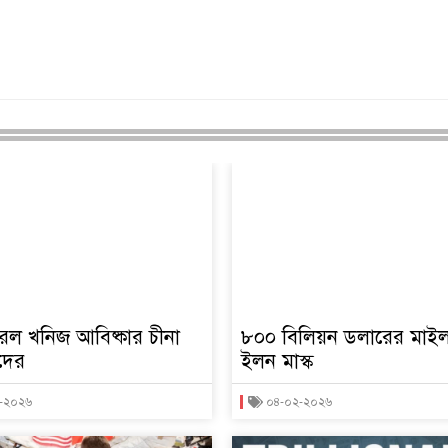
িরল খনিজ আবিষ্কার চীনা
৮০০ বিলিয়ন ডলারের মা
ীদের
ইলন মাস্ক
-২০২৬
০৪-০২-২০২৬