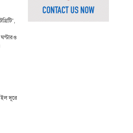
সৌদি আরব, পাকিস্তান ও
তুরস্কের মধ্যে যৌথ
প্রতিরক্ষা চুক্তি স্বাক্ষর
্রিটি’,
রাষ্ট্রপতি নির্বাচন: ডাকা হবে
ঘণ্টারও
সংসদের বিশেষ অধিবেশন
।
বিএনপি নেতাকর্মীদের ‘খাই
খাই’ বন্ধের আহ্বান এমপি
জামালের
২৩তম রাষ্ট্রপতি হিসেবে
আলোচনায় যারা
াইল দূরে
বিদায়বেলায় রাজশাহী
জেলা পুলিশের ভালোবাসা
পেলেন দুই শিক্ষানবিশ
এএসপি
রাজশাহীতে পুলিশের