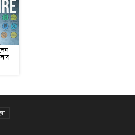
ইলন
ডলার
ল্য