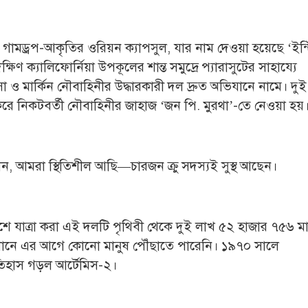
র গামড্রপ-আকৃতির ওরিয়ন ক্যাপসুল, যার নাম দেওয়া হয়েছে ‘ইন্টিগ
ষিণ ক্যালিফোর্নিয়া উপকূলের শান্ত সমুদ্রে প্যারাসুটের সাহায্যে
র্কিন নৌবাহিনীর উদ্ধারকারী দল দ্রুত অভিযানে নামে। দুই 
করে নিকটবর্তী নৌবাহিনীর জাহাজ ‘জন পি. মুরথা’-তে নেওয়া হয়
ান, আমরা স্থিতিশীল আছি—চারজন ক্রু সদস্যই সুস্থ আছেন।
শে যাত্রা করা এই দলটি পৃথিবী থেকে দুই লাখ ৫২ হাজার ৭৫৬ ম
ানে এর আগে কোনো মানুষ পৌঁছাতে পারেনি। ১৯৭০ সালে
তিহাস গড়ল আর্টেমিস-২।