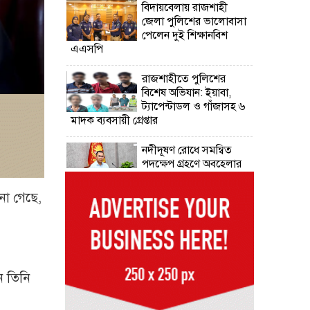
বিদায়বেলায় রাজশাহী
জেলা পুলিশের ভালোবাসা
পেলেন দুই শিক্ষানবিশ
এএসপি
রাজশাহীতে পুলিশের
বিশেষ অভিযান: ইয়াবা,
ট্যাপেন্টাডল ও গাঁজাসহ ৬
মাদক ব্যবসায়ী গ্রেপ্তার
নদীদূষণ রোধে সমন্বিত
পদক্ষেপ গ্রহণে অবহেলার
সুযোগ নেই: প্রধানমন্ত্রী
ানা গেছে,
উদ্যোক্তা মেলার সমাপনী
অনুষ্ঠান, ৬০ উদ্যোক্তাকে
সম্মাননা দিলেন সিটি
প্রশাসক
ে তিনি
রংপুরে চলন্ত ট্রেনে উঠতে
গিয়ে কাটা পড়ে রেলকর্মীর
মৃত্যু