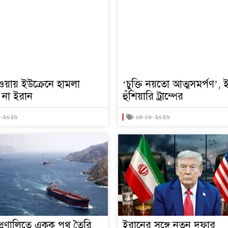
াওয়ায় ইউক্রেনে হামলা
‘চুক্তি নয়তো আত্মসমর্পণ’,
ে না ইরান
হুঁশিয়ারি ট্রাম্পের
৮-২০২৬
০৪-০৮-২০২৬
প্রণালিতে একক পথ তৈরি
ইরানের সঙ্গে নতুন দফার