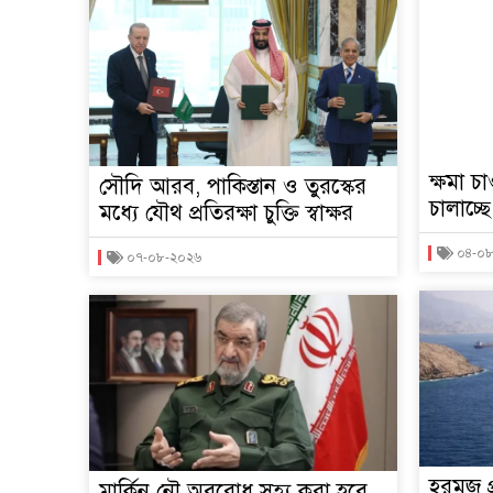
ক্ষমা চ
সৌদি আরব, পাকিস্তান ও তুরস্কের
চালাচ্ছ
মধ্যে যৌথ প্রতিরক্ষা চুক্তি স্বাক্ষর
০৪-০
০৭-০৮-২০২৬
হরমুজ 
মার্কিন নৌ অবরোধ সহ্য করা হবে