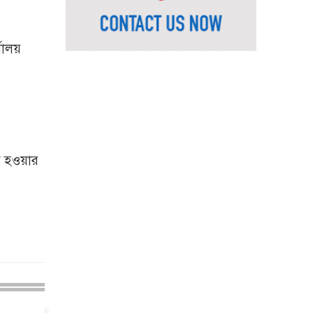
রাষ্ট্রপতি নির্বাচনের চূড়ান্ত
তারিখ ঘোষণা
ালয়
সাভারের রাজপথে রক্তের
দাগ, স্মৃতিতে এখনও ৫
আগস্ট
ভিসাসেবা নিয়ে ভারতীয়
হাইকমিশনের সতর্কতা
 হওয়ার
জারি
দুর্নীতিমুক্ত প্রশাসন গড়াই
সরকারের মূল লক্ষ্য :
ভূমিমন্ত্রী
নেসকো কেন, কোনো কিছুই
রাজশাহী থেকে যাবে না:
ভূমিমন্ত্রী
নগরীকে মাদকমুক্ত ও