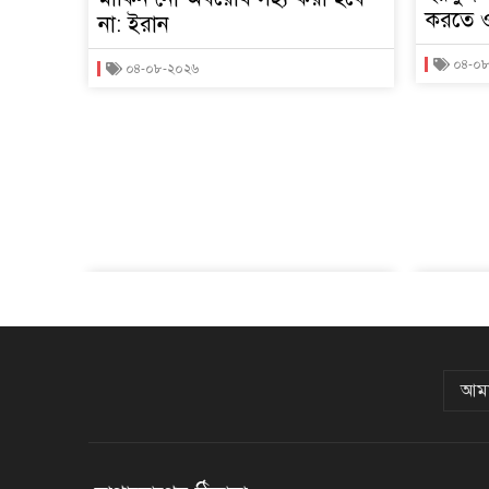
করতে ও
না: ইরান
০৪-০
০৪-০৮-২০২৬
আমা