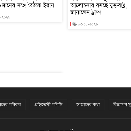
মানের সঙ্গে বৈঠকে ইরান
আলোচনায় বসছে যুক্তরাষ্ট্র,
জানালেন ট্রাম্প
৮-২০২৬
০৩-০৮-২০২৬
দের পরিবার
প্রাইভেসী পলিসি
আমাদের কথা
বিজ্ঞাপন মূ