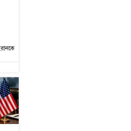
বিভিন্ন অপরাধমুক্ত করতে
পুলিশের বিশেষ অভিযানে
গ্রেপ্তার-২২
রাজশাহীতে পুলিশের
বিশেষ অভিযানে ৭ মাদক
ব্যবসায়ী গ্রেপ্তার
 ইরানকে
৫ আগস্ট গণতান্ত্রিক
রাজনৈতিক অধিকার
পুনঃপ্রতিষ্ঠার দিন: প্রধানমন্ত্রী
নেইমারের দুর্দান্ত অ্যাসিস্টে
কোয়ার্টার ফাইনালে সান্তোস
জুলাই গণঅভ্যুত্থান দিবস
আজ
জুলাই স্মৃতি জাদুঘর
উদ্বোধন করলেন প্রধানমন্ত্রী