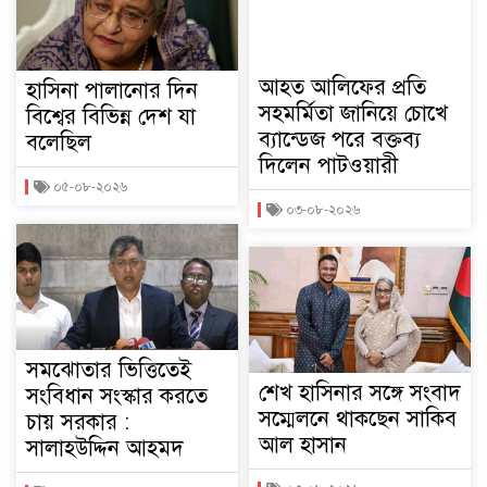
আহত আলিফের প্রতি
হাসিনা পালানোর দিন
সহমর্মিতা জানিয়ে চোখে
বিশ্বের বিভিন্ন দেশ যা
ব্যান্ডেজ পরে বক্তব্য
বলেছিল
দিলেন পাটওয়ারী
০৫-০৮-২০২৬
০৩-০৮-২০২৬
সমঝোতার ভিত্তিতেই
শেখ হাসিনার সঙ্গে সংবাদ
সংবিধান সংস্কার করতে
সম্মেলনে থাকছেন সাকিব
চায় সরকার :
আল হাসান
সালাহউদ্দিন আহমদ