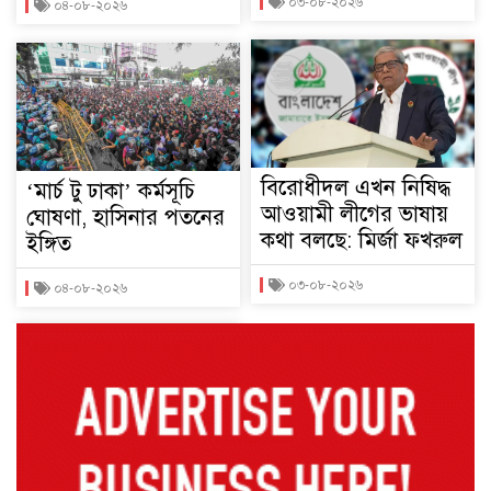
০৩-০৮-২০২৬
০৪-০৮-২০২৬
বিরোধীদল এখন নিষিদ্ধ
‘মার্চ টু ঢাকা’ কর্মসূচি
আওয়ামী লীগের ভাষায়
ঘোষণা, হাসিনার পতনের
কথা বলছে: মির্জা ফখরুল
ইঙ্গিত
০৩-০৮-২০২৬
০৪-০৮-২০২৬