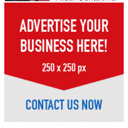
রোনালদোর বড় আশা
৫৪ রানে অলআউট হয়ে ইনিংস ব্যবধানে
হারল বাংলাদেশ
‘জেন-জি’ই ‘দেশের চালিকা শক্তি’, আগের
মন্তব্য থেকে ইউ-টার্ন কঙ্গনা রনৌতের
প্রাক্তনের স্মৃতিতে গভীর রাতে ঘুম উধাও?
জেনে নিন মুক্তির উপায়
দেশের আট জেলায় বজ্রবৃষ্টির আশঙ্কা, ছয়
অঞ্চলে হতে পারে ভারী বর্ষণ