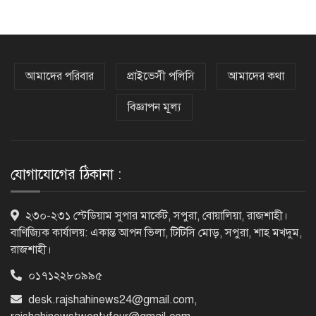
অর্ধশতাধিক বাংলাদেশিসহ গ্রিসের উপকূলে
২০২ অভিবাসী উদ্ধার
আমাদের পরিবার
প্রাইভেসী পলিসি
আমাদের কথা
বিজ্ঞাপন মূল্য
সৌদি আরব, পাকিস্তান ও তুরস্কের মধ্যে
যৌথ প্রতিরক্ষা চুক্তি স্বাক্ষর
যোগাযোগের ঠিকানা :
রাষ্ট্রপতি নির্বাচন: ডাকা হবে সংসদের বিশেষ
২৩০-২৩১ স্টেডিয়াম সুপার মার্কেট, সপুরা, বোয়ালিয়া, রাজশাহী।
অধিবেশন
বাণিজ্যিক কার্যালয়: একান্ত আপন ভিলা, টিটিসি মোড়, সপুরা, শাহ মখদুম,
রাজশাহী।
০১৭১২২৮০৯৯৫
বিএনপি নেতাকর্মীদের ‘খাই খাই’ বন্ধের
আহ্বান এমপি জামালের
desk.rajshahinews24@gmail.com
,