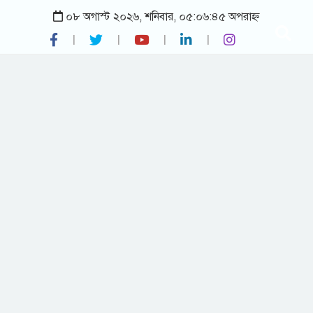
০৮ অগাস্ট ২০২৬, শনিবার, ০৫:০৬:৪৫ অপরাহ্ন