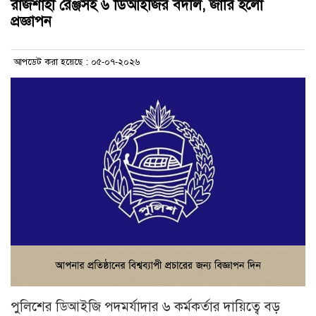
রাজশাহী রেঞ্জসহ ৬ ডিআইজির বদলি, জারি হলো
প্রজ্ঞাপন
আপডেট করা হয়েছে : ০৫-০৭-২০২৬
পুলিশের ডিআইজি পদমর্যাদার ৬ কর্মকর্তার দায়িত্বে বড়