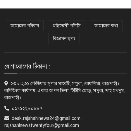
‘জুলাই সনদ বাস্তবায়ন করে গণতান্ত্রিক রাষ্ট্র
গড়ে তোলা হবে’
আমাদের পরিবার
প্রাইভেসী পলিসি
আমাদের কথা
বিজ্ঞাপন মূল্য
হাসিনা পালানোর দিন বিশ্বের বিভিন্ন দেশ যা
বলেছিল
যোগাযোগের ঠিকানা :
ক্যানসারে মারা গেছেন ‘গজনি’ সিনেমার
২৩০-২৩১ স্টেডিয়াম সুপার মার্কেট, সপুরা, বোয়ালিয়া, রাজশাহী।
সেই ভিলেন
বাণিজ্যিক কার্যালয়: একান্ত আপন ভিলা, টিটিসি মোড়, সপুরা, শাহ মখদুম,
রাজশাহী।
০১৭১২২৮০৯৯৫
ফিরে দেখা ৫ আগস্ট গণউল্লাসে বদলে যায়
থমথমে রাজধানী
desk.rajshahinews24@gmail.com
,
rajshahinewstwentyfour@gmail.com