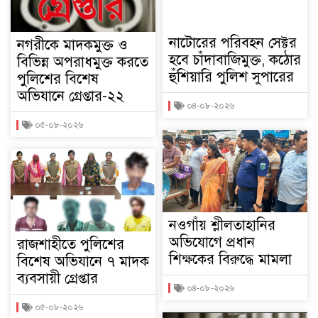
নাটোরের পরিবহন সেক্টর
নগরীকে মাদকমুক্ত ও
হবে চাঁদাবাজিমুক্ত, কঠোর
বিভিন্ন অপরাধমুক্ত করতে
হুঁশিয়ারি পুলিশ সুপারের
পুলিশের বিশেষ
অভিযানে গ্রেপ্তার-২২
০৪-০৮-২০২৬
০৫-০৮-২০২৬
নওগাঁয় শ্লীলতাহানির
অভিযোগে প্রধান
রাজশাহীতে পুলিশের
শিক্ষকের বিরুদ্ধে মামলা
বিশেষ অভিযানে ৭ মাদক
ব্যবসায়ী গ্রেপ্তার
০৪-০৮-২০২৬
০৫-০৮-২০২৬