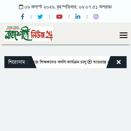
০৬ অগাস্ট ২০২৬, বৃহস্পতিবার, ০৬:০৭:৫১ অপরাহ্ন
শিরোনাম :
মতো এমপিওভুক্ত শিক্ষকদের বদলি কার্যক্রম চালু
ভারপ্রাপ্ত রাষ্ট্রপতিকে শুভেচ