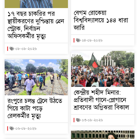
বেগম রোকেয়া
১৭ বছর চাকরির পর
বিশ্ববিদ্যালয়ে ১৪৪ ধারা
স্থায়ীকরণের দুশ্চিন্তায় ব্রেন
জারি
স্ট্রোক, নির্বাচন
অফিসকর্মীর মৃত্যু
০৪-০৮-২০২৬
০৮-০৮-২০২৬
কেন্দ্রীয় শহীদ মিনার:
প্রতিবাদী গানে-স্লোগানে
রংপুরে চলন্ত ট্রেনে উঠতে
শ্রাবণের অগ্নিঝরা বিকাল
গিয়ে কাটা পড়ে
রেলকর্মীর মৃত্যু
০৩-০৮-২০২৬
০৬-০৮-২০২৬