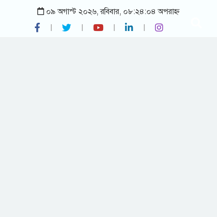
০৯ অগাস্ট ২০২৬, রবিবার, ০৮:২৪:০৪ অপরাহ্ন