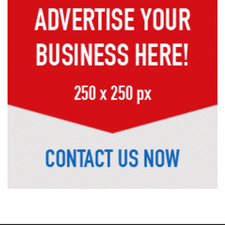
কক্সবাজারের মাতারবাড়ী পৌঁছেছেন
প্রধানমন্ত্রী
রাষ্ট্রপতি নির্বাচনে বিএনপির দুই
মনোনয়নপত্র সংগ্রহ
দিল্লিতে শেখ হাসিনা বিতর্ক: বাংলাদেশ-
ভারত সম্পর্কে টানাপোড়েন কি বাড়ছে?
অষ্টম শ্রেণি পাসেই পুলিশ একাডেমিতে
চাকরির সুযোগ