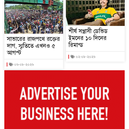
শীর্ষ সন্ত্রাসী ডেভিড
ইমনের ১০ দিনের
সাভারের রাজপথে রক্তের
রিমান্ড
দাগ, স্মৃতিতে এখনও ৫
আগস্ট
০২-০৮-২০২৬
০৬-০৮-২০২৬