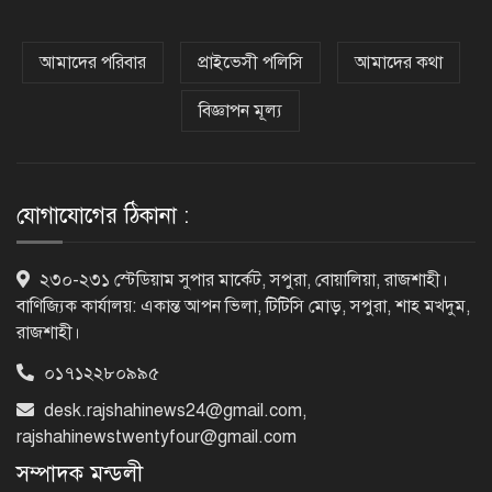
কক্সবাজারের পথে প্রধানমন্ত্রী
আমাদের পরিবার
প্রাইভেসী পলিসি
আমাদের কথা
বিজ্ঞাপন মূল্য
র‌্যাবের বিশেষ অভিযানে দুর্গাপুরে
চাঞ্চল্যকর ধর্ষণচেষ্টা মামলার পলাতক
আসামি গ্রেফতার
যোগাযোগের ঠিকানা :
পাঁচতলার কার্নিশে আটকা মাদ্রাসাছাত্রীকে
২৩০-২৩১ স্টেডিয়াম সুপার মার্কেট, সপুরা, বোয়ালিয়া, রাজশাহী।
উদ্ধার করল ফায়ার সার্ভিস
বাণিজ্যিক কার্যালয়: একান্ত আপন ভিলা, টিটিসি মোড়, সপুরা, শাহ মখদুম,
রাজশাহী।
০১৭১২২৮০৯৯৫
মন্দিরের নিজস্ব জমি ক্রয়, রাসিক প্রশাসক
রিটনের উপস্থিতিতে মহোৎসব
desk.rajshahinews24@gmail.com
,
rajshahinewstwentyfour@gmail.com
সম্পাদক মন্ডলী