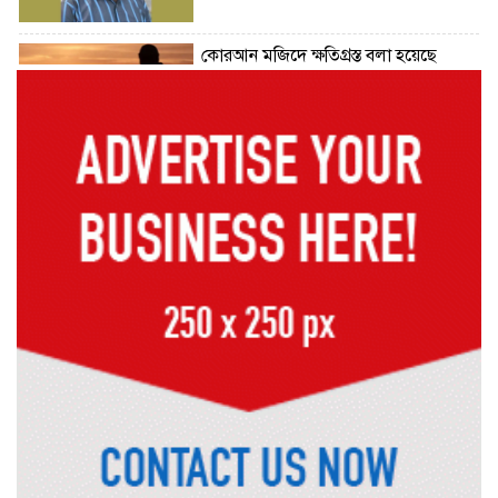
কোরআন মজিদে ক্ষতিগ্রস্ত বলা হয়েছে
যাদের
হরমুজ চুক্তির বিনিময়ে ইরানের বন্দর
অবরোধ তুলে নেবে যুক্তরাষ্ট্র
কেবল বিমান হামলা করে ইরানকে কাবু
করা সম্ভব নয়: ট্রাম্পের শীর্ষ জেনারেল
‘আমার চেয়েও বড় হবে’, ছেলেকে নিয়ে
রোনালদোর বড় আশা