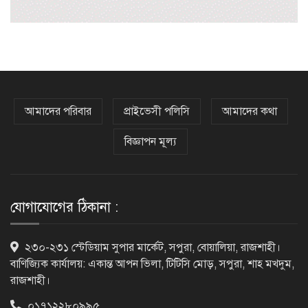
৫৪ রানে অলআউট হয়ে ইনিংস ব্যবধানে
হারল বাংলাদেশ
‘জেন-জি’ই ‘দেশের চালিকা শক্তি’, আগের
মন্তব্য থেকে ইউ-টার্ন কঙ্গনা রনৌতের
আমাদের পরিবার
প্রাইভেসী পলিসি
আমাদের কথা
বিজ্ঞাপন মূল্য
প্রাক্তনের স্মৃতিতে গভীর রাতে ঘুম উধাও?
জেনে নিন মুক্তির উপায়
যোগাযোগের ঠিকানা :
দেশের আট জেলায় বজ্রবৃষ্টির আশঙ্কা, ছয়
২৩০-২৩১ স্টেডিয়াম সুপার মার্কেট, সপুরা, বোয়ালিয়া, রাজশাহী।
অঞ্চলে হতে পারে ভারী বর্ষণ
বাণিজ্যিক কার্যালয়: একান্ত আপন ভিলা, টিটিসি মোড়, সপুরা, শাহ মখদুম,
রাজশাহী।
০১৭১২২৮০৯৯৫