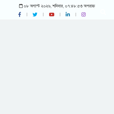
০৮ অগাস্ট ২০২৬, শনিবার, ০৭:৪৮:৫৩ অপরাহ্ন