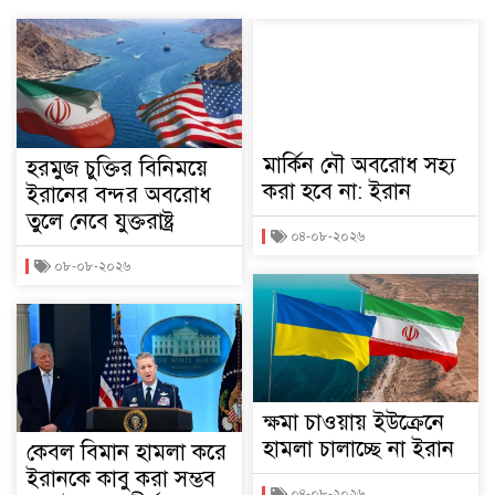
মার্কিন নৌ অবরোধ সহ্য
হরমুজ চুক্তির বিনিময়ে
করা হবে না: ইরান
ইরানের বন্দর অবরোধ
তুলে নেবে যুক্তরাষ্ট্র
০৪-০৮-২০২৬
০৮-০৮-২০২৬
ক্ষমা চাওয়ায় ইউক্রেনে
হামলা চালাচ্ছে না ইরান
কেবল বিমান হামলা করে
ইরানকে কাবু করা সম্ভব
০৪-০৮-২০২৬