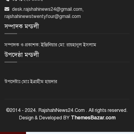
অর্ধশতাধিক বাংলাদেশিসহ গ্রিসের উপকূলে
২০২ অভিবাসী উদ্ধার
desk.rajshahinews24@gmail.com
,
rajshahinewstwentyfour@gmail.com
সম্পাদক মন্ডলী
সৌদি আরব, পাকিস্তান ও তুরস্কের মধ্যে
যৌথ প্রতিরক্ষা চুক্তি স্বাক্ষর
সম্পাদক ও প্রকাশক: ইঞ্জিনিয়ার মো: রায়হানুল ইসলাম
উপদেষ্ঠা মন্ডলী
রাষ্ট্রপতি নির্বাচন: ডাকা হবে সংসদের বিশেষ
অধিবেশন
উপদেষ্টাঃ মোঃ ইব্রাহীম হায়দার
বিএনপি নেতাকর্মীদের ‘খাই খাই’ বন্ধের
আহ্বান এমপি জামালের
©2014 - 2024. RajshahiNews24.Com . All rights reserved.
ThemesBazar.com
Design & Developed BY
২৩তম রাষ্ট্রপতি হিসেবে আলোচনায় যারা