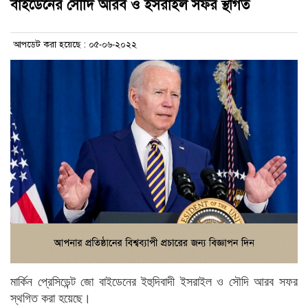
বাইডেনের সৌদি আরব ও ইসরাইল সফর স্থগিত
আপডেট করা হয়েছে : ০৫-০৬-২০২২
মার্কিন প্রেসিডেন্ট জো বাইডেনের ইহুদিবাদী ইসরাইল ও সৌদি আরব সফর
স্থগিত করা হয়েছে।