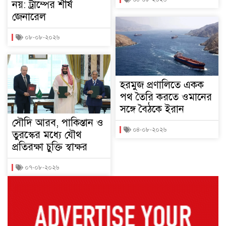
নয়: ট্রাম্পের শীর্ষ
জেনারেল
০৮-০৮-২০২৬
হরমুজ প্রণালিতে একক
পথ তৈরি করতে ওমানের
সঙ্গে বৈঠকে ইরান
সৌদি আরব, পাকিস্তান ও
০৪-০৮-২০২৬
তুরস্কের মধ্যে যৌথ
প্রতিরক্ষা চুক্তি স্বাক্ষর
০৭-০৮-২০২৬