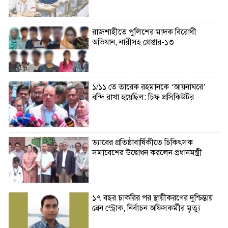
রাজশাহীতে পুলিশের মাদক বিরোধী
অভিযান, নারীসহ গ্রেপ্তার-১৩
১/১১ তে তারেক রহমানকে ‘আয়নাঘরে’
বন্দি রাখা হয়েছিল: চিফ প্রসিকিউটর
ড্যাবের প্রতিষ্ঠাবার্ষিকীতে চিকিৎসক
সমাবেশের উদ্বোধন করলেন প্রধানমন্ত্রী
১৭ বছর চাকরির পর স্থায়ীকরণের দুশ্চিন্তায়
ব্রেন স্ট্রোক, নির্বাচন অফিসকর্মীর মৃত্যু